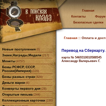
Главная
Контакты
Форум
Безопасные сделки
Главная ::
Оплата и дост
Новые поступления
(0)
Перевод на Сберкарту.
Знаки,Награды,Медали
(217)
карта № 5469310010588545
Монеты
Александр Валерьевич Г.
(4757)
Боны РСФСР, СССР,
России(Империя)
(120)
Боны разных стран
(424)
Деньги марки
(6)
Конверты первого дня
(28)
Открытые письма
(244)
Коллекционные карточки
(230)