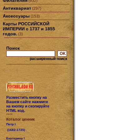
Филателия
(932)
Антиквариат
(297)
Аксессуары
(153)
Карты РОССИЙСКОЙ
ИМПЕРИИ с 1737 и 1855
годов.
(3)
Поиск
расширенный поиск
Разместить кнопку на
Вашем сайте нажмите
на кнопку и скопируйте
HTML код.
****
Коталог ценник
Петр I
(1682-1725) .
Екатерина I