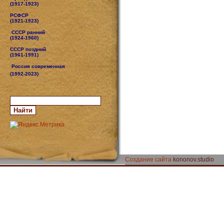
(1917-1923)
РСФСР
(1921-1923)
СССР ранний
(1924-1960)
СССР поздний
(1961-1991)
Россия современная
(1992-2023)
Создание сайта
kononov.studio