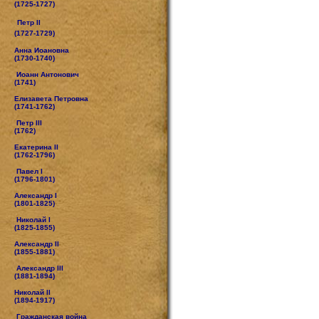
(1725-1727)
Петр II
(1727-1729)
Анна Иоановна
(1730-1740)
Иоанн Антонович
(1741)
Елизавета Петровна
(1741-1762)
Петр III
(1762)
Екатерина II
(1762-1796)
Павел I
(1796-1801)
Александр I
(1801-1825)
Николай I
(1825-1855)
Александр II
(1855-1881)
Александр III
(1881-1894)
Николай II
(1894-1917)
Гражданская война