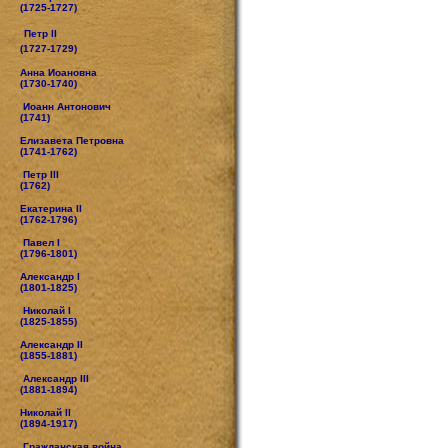
(1725-1727)
Петр II
(1727-1729)
Анна Иоановна
(1730-1740)
Иоанн Антонович
(1741)
Елизавета Петровна
(1741-1762)
Петр III
(1762)
Екатерина II
(1762-1796)
Павел I
(1796-1801)
Александр I
(1801-1825)
Николай I
(1825-1855)
Александр II
(1855-1881)
Александр III
(1881-1894)
Николай II
(1894-1917)
Гражданская война