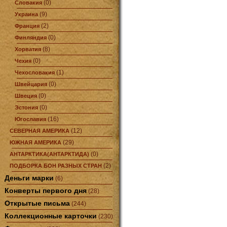
(0)
Словакия
(9)
Украина
(2)
Франция
(0)
Финляндия
(8)
Хорватия
(0)
Чехия
(1)
Чехословакия
(0)
Швейцария
(0)
Швеция
(0)
Эстония
(16)
Югославия
(12)
СЕВЕРНАЯ АМЕРИКА
(29)
ЮЖНАЯ АМЕРИКА
(0)
АНТАРКТИКА(АНТАРКТИДА)
(2)
ПОДБОРКА БОН РАЗНЫХ СТРАН
Деньги марки
(6)
Конверты первого дня
(28)
Открытые письма
(244)
Коллекционные карточки
(230)