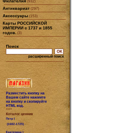
Филателия
(932)
Антиквариат
(297)
Аксессуары
(153)
Карты РОССИЙСКОЙ
ИМПЕРИИ с 1737 и 1855
годов.
(3)
Поиск
расширенный поиск
Разместить кнопку на
Вашем сайте нажмите
на кнопку и скопируйте
HTML код.
****
Коталог ценник
Петр I
(1682-1725) .
Екатерина I