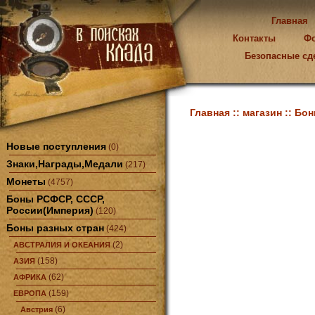
Главная
Контакты
Ф
Безопасные сд
Главная ::
магазин ::
Бон
Новые поступления
(0)
Знаки,Награды,Медали
(217)
Монеты
(4757)
Боны РСФСР, СССР,
России(Империя)
(120)
Боны разных стран
(424)
(2)
АВСТРАЛИЯ И ОКЕАНИЯ
(158)
АЗИЯ
(62)
АФРИКА
(159)
ЕВРОПА
(6)
Австрия