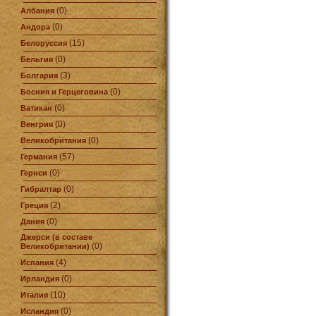
(0)
Албания
(0)
Андора
(15)
Белоруссия
(0)
Бельгия
(3)
Болгария
(0)
Босния и Герцеговина
(0)
Ватикан
(0)
Венгрия
(0)
Великобритания
(57)
Германия
(0)
Гернси
(0)
Гибралтар
(2)
Греция
(0)
Дания
Джерси (в составе
(0)
Великобритании)
(4)
Испания
(0)
Ирландия
(10)
Италия
(0)
Исландия