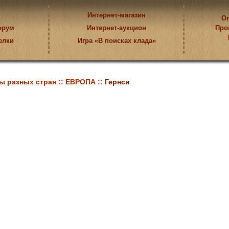
Интернет-магазин
Оп
орум
Интернет-аукцион
Про
елки
Игра «В поисках клада»
ы разных стран ::
ЕВРОПА ::
Гернси