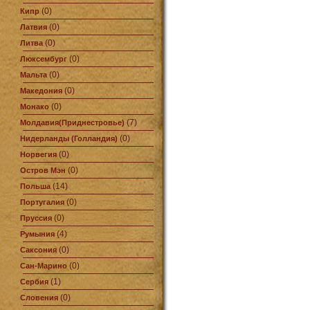
(0)
Кипр
(0)
Латвия
(0)
Литва
(0)
Люксембург
(0)
Мальта
(0)
Македония
(0)
Монако
(7)
Молдавия(Приднестровье)
(0)
Нидерланды (Голландия)
(0)
Норвегия
(0)
Остров Мэн
(14)
Польша
(0)
Португалия
(0)
Пруссия
(4)
Румыния
(0)
Саксония
(0)
Сан-Марино
(1)
Сербия
(0)
Словения