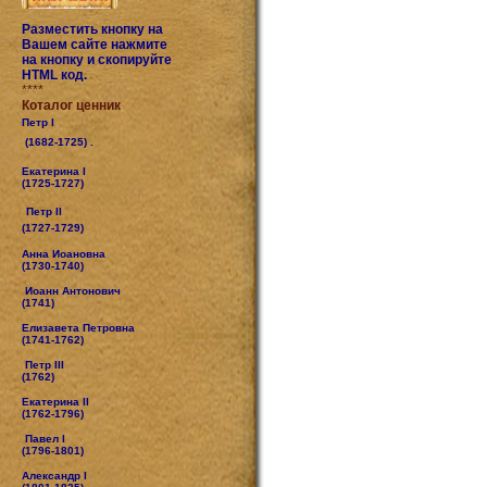
Разместить кнопку на
Вашем сайте нажмите
на кнопку и скопируйте
HTML код.
****
Коталог ценник
Петр I
(1682-1725) .
Екатерина I
(1725-1727)
Петр II
(1727-1729)
Анна Иоановна
(1730-1740)
Иоанн Антонович
(1741)
Елизавета Петровна
(1741-1762)
Петр III
(1762)
Екатерина II
(1762-1796)
Павел I
(1796-1801)
Александр I