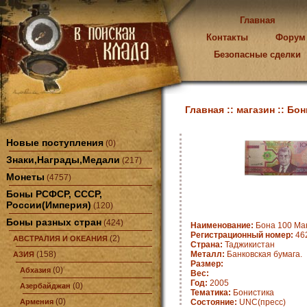
Главная
Контакты
Форум
Безопасные сделки
Главная ::
магазин ::
Бон
Новые поступления
(0)
Знаки,Награды,Медали
(217)
Монеты
(4757)
Боны РСФСР, СССР,
России(Империя)
(120)
Боны разных стран
(424)
Наименование:
Бона 100 Ман
Регистрационный номер:
462
(2)
АВСТРАЛИЯ И ОКЕАНИЯ
Страна:
Таджикистан
(158)
Металл:
Банковская бумага.
АЗИЯ
Размер:
(0)
Абхазия
Вес:
Год:
2005
(0)
Азербайджан
Тематика:
Бонистика
(0)
Армения
Состояние:
UNC(пресс)