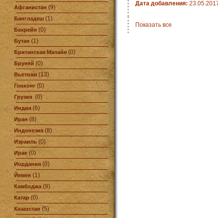
Дата добавления:
23.05.201
(9)
Афганистан
(1)
Бангладеш
Показать все
(0)
Бахрейн
(1)
Бутан
(0)
Британская Малайя
(0)
Бруней
(13)
Вьетнам
(0)
Гонконг
(0)
Грузия
(6)
Индия
(8)
Иран
(8)
Индонезия
(0)
Израиль
(0)
Ирак
(0)
Иордания
(1)
Йемен
(9)
Камбоджа
(0)
Катар
(5)
Казахстан