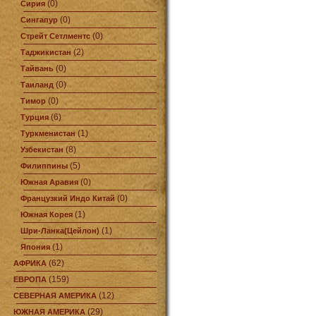
(0)
Сирия
(0)
Сингапур
(0)
Стрейт Сетлментс
(2)
Таджикистан
(0)
Тайвань
(0)
Таиланд
(0)
Тимор
(6)
Турция
(1)
Туркменистан
(8)
Узбекистан
(5)
Филиппины
(0)
Южная Аравия
(0)
Французкий Индо Китай
(1)
Южная Корея
(1)
Шри-Ланка(Цейлон)
(1)
Япония
(62)
АФРИКА
(159)
ЕВРОПА
(12)
СЕВЕРНАЯ АМЕРИКА
(29)
ЮЖНАЯ АМЕРИКА