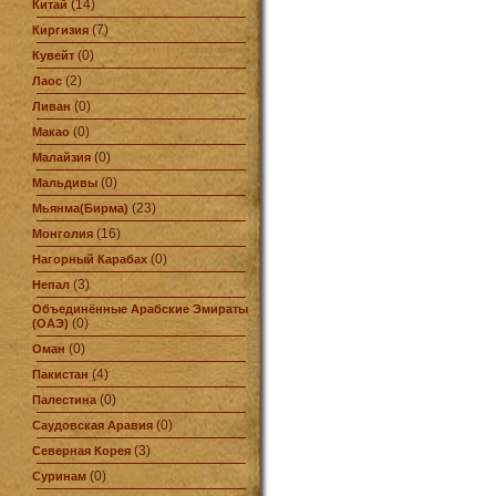
(14)
Китай
(7)
Киргизия
(0)
Кувейт
(2)
Лаос
(0)
Ливан
(0)
Макао
(0)
Малайзия
(0)
Мальдивы
(23)
Мьянма(Бирма)
(16)
Монголия
(0)
Нагорный Карабах
(3)
Непал
Объединённые Арабские Эмираты
(0)
(ОАЭ)
(0)
Оман
(4)
Пакистан
(0)
Палестина
(0)
Саудовская Аравия
(3)
Северная Корея
(0)
Суринам