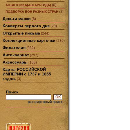
(0)
АНТАРКТИКА(АНТАРКТИДА)
(2)
ПОДБОРКА БОН РАЗНЫХ СТРАН
Деньги марки
(6)
Конверты первого дня
(28)
Открытые письма
(244)
Коллекционные карточки
(230)
Филателия
(932)
Антиквариат
(297)
Аксессуары
(153)
Карты РОССИЙСКОЙ
ИМПЕРИИ с 1737 и 1855
годов.
(3)
Поиск
расширенный поиск