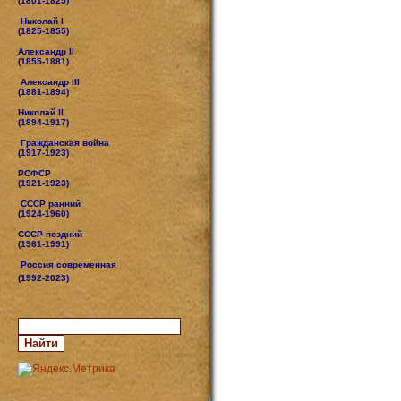
(1801-1825)
Николай I
(1825-1855)
Александр II
(1855-1881)
Александр III
(1881-1894)
Николай II
(1894-1917)
Гражданская война
(1917-1923)
РСФСР
(1921-1923)
СССР ранний
(1924-1960)
СССР поздний
(1961-1991)
Россия современная
(1992-2023)