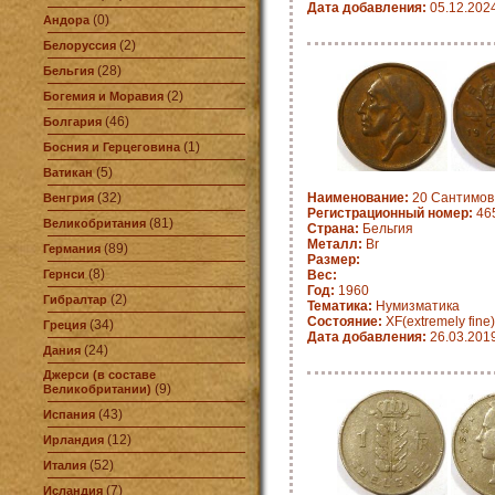
Дата добавления:
05.12.202
(0)
Андора
(2)
Белоруссия
(28)
Бельгия
(2)
Богемия и Моравия
(46)
Болгария
(1)
Босния и Герцеговина
(5)
Ватикан
(32)
Наименование:
20 Сантимов 
Венгрия
Регистрационный номер:
465
(81)
Великобритания
Страна:
Бельгия
Металл:
Br
(89)
Германия
Размер:
(8)
Гернси
Вес:
Год:
1960
(2)
Гибралтар
Тематика:
Нумизматика
Состояние:
XF(extremely fine)
(34)
Греция
Дата добавления:
26.03.201
(24)
Дания
Джерси (в составе
(9)
Великобритании)
(43)
Испания
(12)
Ирландия
(52)
Италия
(7)
Исландия