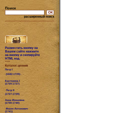
Поиск
расширенный поиск
Разместить кнопку на
Вашем сайте нажмите
на кнопку и скопируйте
HTML код.
****
Коталог ценник
Петр I
(1682-1725) .
Екатерина I
(1725-1727)
Петр II
(1727-1729)
Анна Иоановна
(1730-1740)
Иоанн Антонович
(1741)