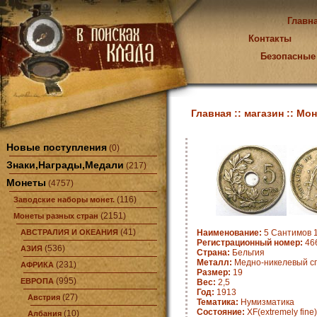
Главн
Контакты
Безопасные
Главная ::
магазин ::
Мон
Новые поступления
(0)
Знаки,Награды,Медали
(217)
Монеты
(4757)
(116)
Заводские наборы монет.
(2151)
Монеты разных стран
(41)
АВСТРАЛИЯ И ОКЕАНИЯ
Наименование:
5 Сантимов 1
Регистрационный номер:
466
(536)
АЗИЯ
Страна:
Бельгия
Металл:
Медно-никелевый с
(231)
АФРИКА
Размер:
19
(995)
ЕВРОПА
Вес:
2,5
Год:
1913
(27)
Австрия
Тематика:
Нумизматика
Состояние:
XF(extremely fine)
(10)
Албания