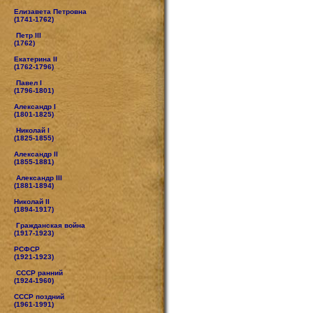
Елизавета Петровна
(1741-1762)
Петр III
(1762)
Екатерина II
(1762-1796)
Павел I
(1796-1801)
Александр I
(1801-1825)
Николай I
(1825-1855)
Александр II
(1855-1881)
Александр III
(1881-1894)
Николай II
(1894-1917)
Гражданская война
(1917-1923)
РСФСР
(1921-1923)
СССР ранний
(1924-1960)
СССР поздний
(1961-1991)