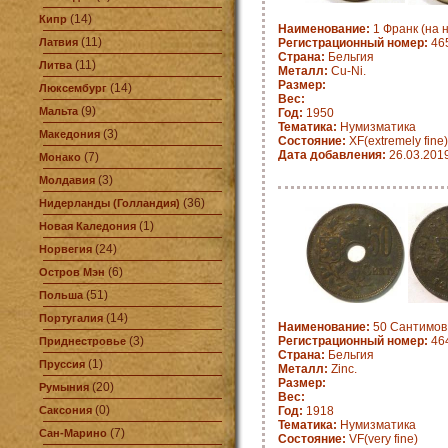
(14)
Кипр
Наименование:
1 Франк (на 
(11)
Латвия
Регистрационный номер:
465
Страна:
Бельгия
(11)
Литва
Металл:
Cu-Ni.
Размер:
(14)
Люксембург
Вес:
(9)
Мальта
Год:
1950
Тематика:
Нумизматика
(3)
Македония
Состояние:
XF(extremely fine)
Дата добавления:
26.03.201
(7)
Монако
(3)
Молдавия
(36)
Нидерланды (Голландия)
(1)
Новая Каледония
(24)
Норвегия
(6)
Остров Мэн
(51)
Польша
(14)
Португалия
Наименование:
50 Сантимов 
(3)
Регистрационный номер:
464
Приднестровье
Страна:
Бельгия
(1)
Пруссия
Металл:
Zinc.
Размер:
(20)
Румыния
Вес:
(0)
Саксония
Год:
1918
Тематика:
Нумизматика
(7)
Сан-Марино
Состояние:
VF(very fine)