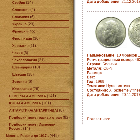
Дата добавления:
21.12.201
(14)
Сербия
(4)
Словения
(6)
Словакия
(23)
Украина
(45)
Франция
(36)
Финляндия
(11)
Хорватия
(6)
Чехия
Наименование:
10 Франков 1
Регистрационный номер:
463
(21)
Чехословакия
Страна:
Бельгия
(10)
Швейцария
Металл:
Cu-Ni
Размер:
(38)
Швеция
Вес:
(6)
Год:
1969
Эстония
Тематика:
Нумизматика
(26)
Югославия
Состояние:
XF(extremely fine)
Дата добавления:
20.11.201
(141)
СЕВЕРНАЯ АМЕРИКА
(101)
ЮЖНАЯ АМЕРИКА
(0)
АНТАРКТИКА(АНТАРКТИДА)
(92)
Подборки монет разных стран
Показать все
Подборки монет Империя-
(14)
Россия.
(449)
Монеты России до 1917г.