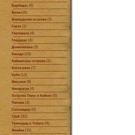
(5)
Барбадос
(0)
Белиз
(3)
Бермудские острова
(1)
Гаити
(4)
Гватемала
(4)
Гондурас
(3)
Доминикана
(33)
Канада
(2)
Каймановы острова
(7)
Коста-рика
(13)
Куба
(9)
Мексика
(4)
Никарагуа
(0)
Острова Теркс и Кайкос
(3)
Панама
(0)
Сальвадор
(32)
США
(4)
Тринидад и Тобаго
(11)
Ямайка