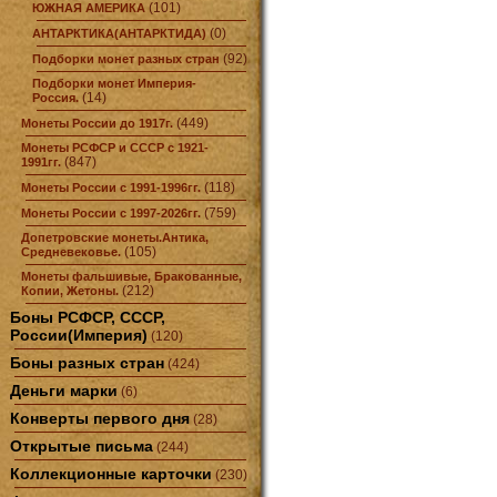
(101)
ЮЖНАЯ АМЕРИКА
(0)
АНТАРКТИКА(АНТАРКТИДА)
(92)
Подборки монет разных стран
Подборки монет Империя-
(14)
Россия.
(449)
Монеты России до 1917г.
Монеты РСФСР и СССР с 1921-
(847)
1991гг.
(118)
Монеты России с 1991-1996гг.
(759)
Монеты России с 1997-2026гг.
Допетровские монеты.Антика,
(105)
Средневековье.
Монеты фальшивые, Бракованные,
(212)
Копии, Жетоны.
Боны РСФСР, СССР,
России(Империя)
(120)
Боны разных стран
(424)
Деньги марки
(6)
Конверты первого дня
(28)
Открытые письма
(244)
Коллекционные карточки
(230)