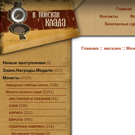
Главная
Контакты
Ф
Безопасные сд
Главная ::
магазин ::
Мон
Новые поступления
(0)
Знаки,Награды,Медали
(217)
Монеты
(4757)
(116)
Заводские наборы монет.
(2151)
Монеты разных стран
(41)
АВСТРАЛИЯ И ОКЕАНИЯ
(536)
АЗИЯ
(231)
АФРИКА
(995)
ЕВРОПА
(141)
СЕВЕРНАЯ АМЕРИКА
(3)
Богамские Острова