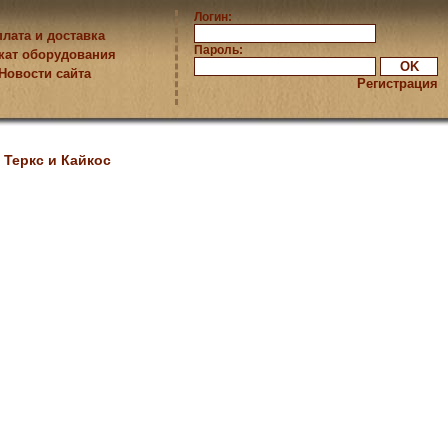
Логин:
лата и доставка
Пароль:
кат оборудования
Новости сайта
Регистрация
 Теркс и Кайкос