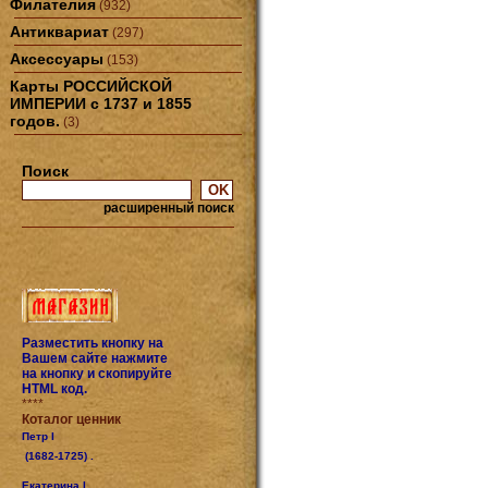
Филателия
(932)
Антиквариат
(297)
Аксессуары
(153)
Карты РОССИЙСКОЙ
ИМПЕРИИ с 1737 и 1855
годов.
(3)
Поиск
расширенный поиск
Разместить кнопку на
Вашем сайте нажмите
на кнопку и скопируйте
HTML код.
****
Коталог ценник
Петр I
(1682-1725) .
Екатерина I