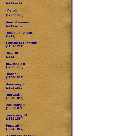
(1725-1727)
Петр II
(1727-1729)
Анна Иоановна
(1730-1740)
Иоанн Антонович
(1741)
Елизавета Петровна
(1741-1762)
Петр III
(1762)
Екатерина II
(1762-1796)
Павел I
(1796-1801)
Александр I
(1801-1825)
Николай I
(1825-1855)
Александр II
(1855-1881)
Александр III
(1881-1894)
Николай II
(1894-1917)
Гражданская война