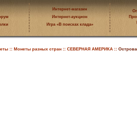
Интернет-магазин
Оп
орум
Интернет-аукцион
Про
елки
Игра «В поисках клада»
еты ::
Монеты разных стран ::
СЕВЕРНАЯ АМЕРИКА ::
Острова