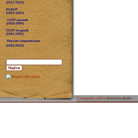
(1917-1923)
РСФСР
(1921-1923)
СССР ранний
(1924-1960)
СССР поздний
(1961-1991)
Россия современная
(1992-2023)
Создание сайта
kononov.studio