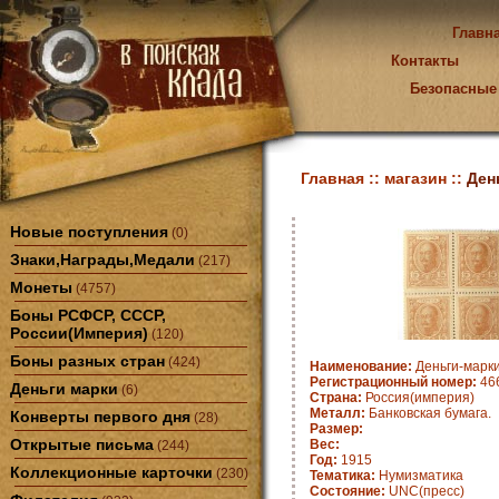
Главн
Контакты
Безопасные
Главная ::
магазин ::
Ден
Новые поступления
(0)
Знаки,Награды,Медали
(217)
Монеты
(4757)
Боны РСФСР, СССР,
России(Империя)
(120)
Боны разных стран
(424)
Наименование:
Деньги-марки 
Регистрационный номер:
46
Деньги марки
(6)
Страна:
Россия(империя)
Металл:
Банковская бумага.
Конверты первого дня
(28)
Размер:
Открытые письма
Вес:
(244)
Год:
1915
Коллекционные карточки
(230)
Тематика:
Нумизматика
Состояние:
UNC(пресс)