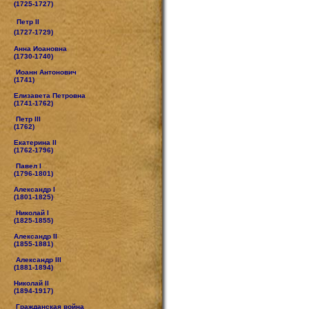
(1725-1727)
Петр II
(1727-1729)
Анна Иоановна
(1730-1740)
Иоанн Антонович
(1741)
Елизавета Петровна
(1741-1762)
Петр III
(1762)
Екатерина II
(1762-1796)
Павел I
(1796-1801)
Александр I
(1801-1825)
Николай I
(1825-1855)
Александр II
(1855-1881)
Александр III
(1881-1894)
Николай II
(1894-1917)
Гражданская война