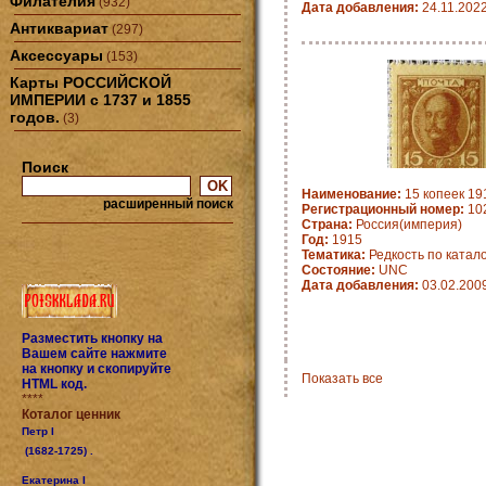
Филателия
(932)
Дата добавления:
24.11.202
Антиквариат
(297)
Аксессуары
(153)
Карты РОССИЙСКОЙ
ИМПЕРИИ с 1737 и 1855
годов.
(3)
Поиск
Наименование:
15 копеек 191
расширенный поиск
Регистрационный номер:
10
Страна:
Россия(империя)
Год:
1915
Тематика:
Редкость по катало
Состояние:
UNC
Дата добавления:
03.02.200
Разместить кнопку на
Вашем сайте нажмите
на кнопку и скопируйте
Показать все
HTML код.
****
Коталог ценник
Петр I
(1682-1725) .
Екатерина I