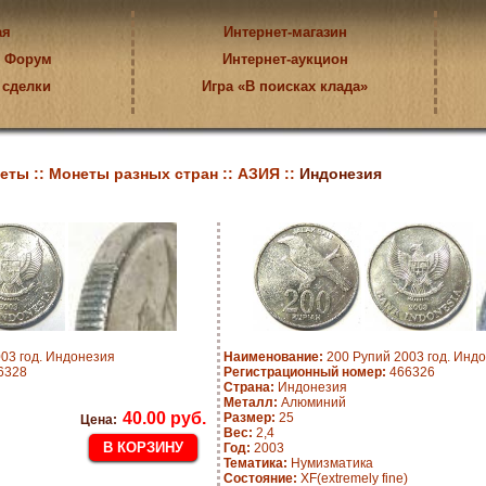
ая
Интернет-магазин
Форум
Интернет-аукцион
 сделки
Игра «В поисках клада»
еты ::
Монеты разных стран ::
АЗИЯ ::
Индонезия
03 год. Индонезия
Наименование:
200 Рупий 2003 год. Инд
6328
Регистрационный номер:
466326
Страна:
Индонезия
Металл:
Алюминий
40.00 руб.
Размер:
25
Цена:
Вес:
2,4
Год:
2003
Тематика:
Нумизматика
Состояние:
XF(extremely fine)