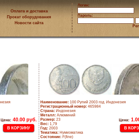
Логин:
Оплата и доставка
Пароль:
Прокат оборудования
Новости сайта
Ре
онезия
Наименование:
100 Рупий 2003 год. Индонезия
Регистрационный номер:
465984
Страна:
Индонезия
Металл:
Алюминий
40.00 руб.
1.0
Размер:
23
Цена:
Цена:
Вес:
1,79
Год:
2003
Тематика:
Нумизматика
Состояние:
F(fine)