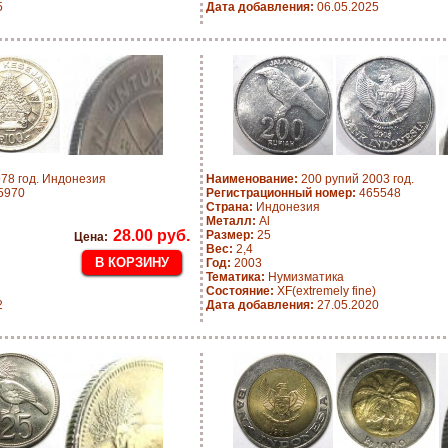
5
Дата добавления:
06.05.2025
78 год. Индонезия
Наименование:
200 рупий 2003 год.
5970
Регистрационный номер:
465548
Страна:
Индонезия
Металл:
Al
28.00 руб.
Размер:
25
Цена:
Вес:
2,4
Год:
2003
Тематика:
Нумизматика
Состояние:
XF(extremely fine)
2
Дата добавления:
27.05.2020