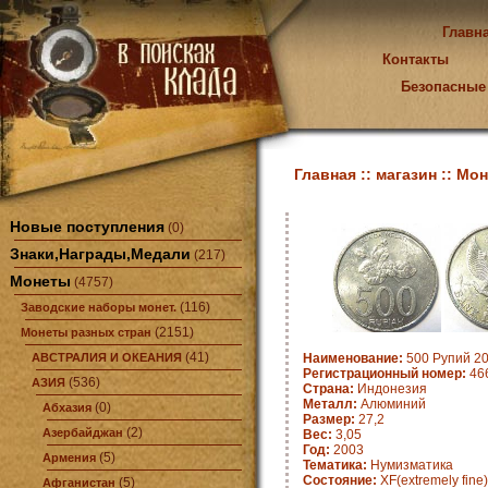
Главн
Контакты
Безопасные
Главная ::
магазин ::
Мон
Новые поступления
(0)
Знаки,Награды,Медали
(217)
Монеты
(4757)
(116)
Заводские наборы монет.
(2151)
Монеты разных стран
(41)
АВСТРАЛИЯ И ОКЕАНИЯ
Наименование:
500 Рупий 20
Регистрационный номер:
46
(536)
АЗИЯ
Страна:
Индонезия
Металл:
Алюминий
(0)
Абхазия
Размер:
27,2
(2)
Азербайджан
Вес:
3,05
Год:
2003
(5)
Армения
Тематика:
Нумизматика
Состояние:
XF(extremely fine)
(5)
Афганистан