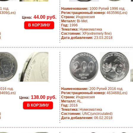
1 год.
Наименование:
1000 Рупий 1996 год.
309(Les)
Регистрационный номер:
463596(Les)
44.00 руб.
Страна:
Индонезия
Цена:
Металл:
Bi-Met.
Год:
1996
Тематика:
Нумизматика
)
Состояние:
XF(extremely fine)
8
Дата добавления:
23.03.2018
016 год.
Наименование:
200 Рупий 2016 год.
469(Les)
Регистрационный номер:
463468(Les)
138.00 руб.
Страна:
Индонезия
Цена:
Металл:
AL.
Год:
2016
Тематика:
Нумизматика
)
Состояние:
UNC(uncirculated)
8
Дата добавления:
06.02.2018