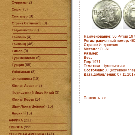
(2)
Суринам
(5)
Сирия
(8)
Сингапур
(0)
Стрейт Сетлментс
(0)
Таджикистан
Наименование:
50 Рупий 197
(4)
Тайвань
Регистрационный номер:
463
(46)
Таиланд
Страна:
Индонезия
Металл:
Cu-Ni
(0)
Тимор
Размер:
Вес:
(0)
Туркменистан
Год:
1971
(69)
Турция
Тематика:
Нумизматика
Состояние:
XF(extremely fine)
(8)
Узбекистан
Дата добавления:
07.11.201
(18)
Филиппины
(2)
Южная Аравия
(3)
Французский Индо Китай
Показать все
(14)
Южная Корея
(15)
Шри-Ланка(Цейлон)
(15)
Япония
(231)
АФРИКА
(995)
ЕВРОПА
(141)
СЕВЕРНАЯ АМЕРИКА