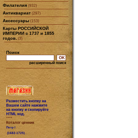
Филателия
(932)
Антиквариат
(297)
Аксессуары
(153)
Карты РОССИЙСКОЙ
ИМПЕРИИ с 1737 и 1855
годов.
(3)
Поиск
расширенный поиск
Разместить кнопку на
Вашем сайте нажмите
на кнопку и скопируйте
HTML код.
****
Коталог ценник
Петр I
(1682-1725) .