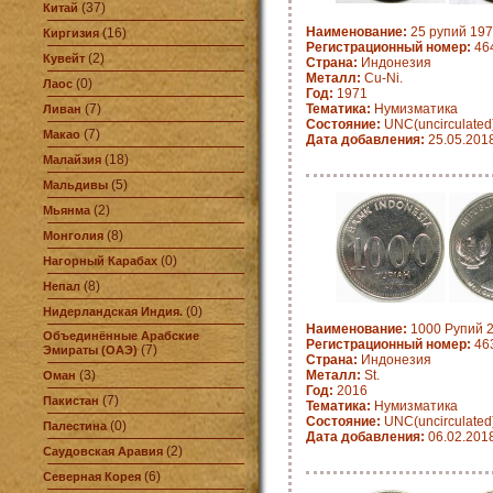
(37)
Китай
Наименование:
25 рупий 197
(16)
Киргизия
Регистрационный номер:
464
(2)
Кувейт
Страна:
Индонезия
Металл:
Cu-Ni.
(0)
Лаос
Год:
1971
(7)
Тематика:
Нумизматика
Ливан
Состояние:
UNC(uncirculated
(7)
Макао
Дата добавления:
25.05.201
(18)
Малайзия
(5)
Мальдивы
(2)
Мьянма
(8)
Монголия
(0)
Нагорный Карабах
(8)
Непал
(0)
Нидерландская Индия.
Наименование:
1000 Рупий 2
Объединённые Арабские
Регистрационный номер:
463
(7)
Эмираты (ОАЭ)
Страна:
Индонезия
(3)
Металл:
St.
Оман
Год:
2016
(7)
Пакистан
Тематика:
Нумизматика
Состояние:
UNC(uncirculated
(0)
Палестина
Дата добавления:
06.02.201
(2)
Саудовская Аравия
(6)
Северная Корея