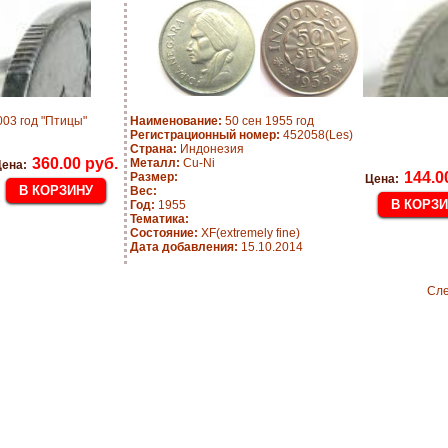
03 год "Птицы"
Наименование:
50 сен 1955 год
Регистрационный номер:
452058(Les)
Страна:
Индонезия
360.00 руб.
Металл:
Cu-Ni
ена:
144.0
Размер:
Цена:
Вес:
Год:
1955
Тематика:
Состояние:
XF(extremely fine)
Дата добавления:
15.10.2014
Сл