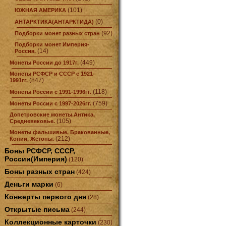
(101)
ЮЖНАЯ АМЕРИКА
(0)
АНТАРКТИКА(АНТАРКТИДА)
(92)
Подборки монет разных стран
Подборки монет Империя-
(14)
Россия.
(449)
Монеты России до 1917г.
Монеты РСФСР и СССР с 1921-
(847)
1991гг.
(118)
Монеты России с 1991-1996гг.
(759)
Монеты России с 1997-2026гг.
Допетровские монеты.Антика,
(105)
Средневековье.
Монеты фальшивые, Бракованные,
(212)
Копии, Жетоны.
Боны РСФСР, СССР,
России(Империя)
(120)
Боны разных стран
(424)
Деньги марки
(6)
Конверты первого дня
(28)
Открытые письма
(244)
Коллекционные карточки
(230)