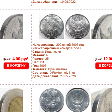
Дата добавления:
10.08.2022
Наименование:
200 рупий 2003 год.
Регистрационный номер:
465547
Страна:
Индонезия
Металл:
Al
4.00 руб.
12.0
Размер:
25
Цена:
Цена:
Вес:
2,4
Год:
2003
Тематика:
Нумизматика
Состояние:
XF(extremely fine)
Дата добавления:
27.05.2020