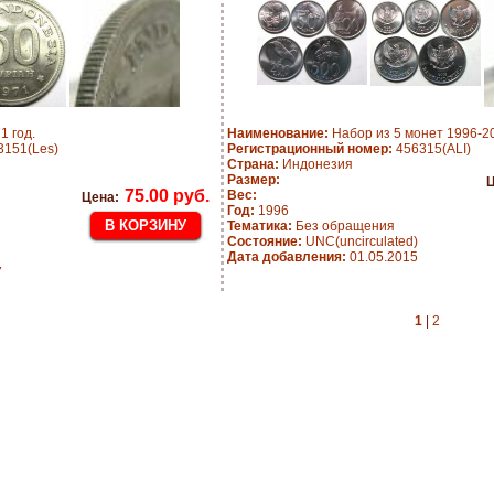
1 год.
Наименование:
Набор из 5 монет 1996-20
151(Les)
Регистрационный номер:
456315(ALI)
Страна:
Индонезия
Размер:
Ц
75.00 руб.
Вес:
Цена:
Год:
1996
Тематика:
Без обращения
Состояние:
UNC(uncirculated)
Дата добавления:
01.05.2015
7
1
|
2