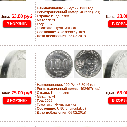
Наименование:
25 Рупий 1982 год.
Регистрационный номер:
463595(Les)
63.00 руб.
28.0
Страна:
Индонезия
Цена:
Цена:
Металл:
AL.
Год:
1982
Тематика:
Нумизматика
Состояние:
XF(extremely fine)
Дата добавления:
23.03.2018
Наименование:
100 Рупий 2016 год.
Регистрационный номер:
463467(Les)
75.00 руб.
63.0
Страна:
Индонезия
Цена:
Цена:
Металл:
AL.
Год:
2016
Тематика:
Нумизматика
Состояние:
UNC(uncirculated)
Дата добавления:
06.02.2018