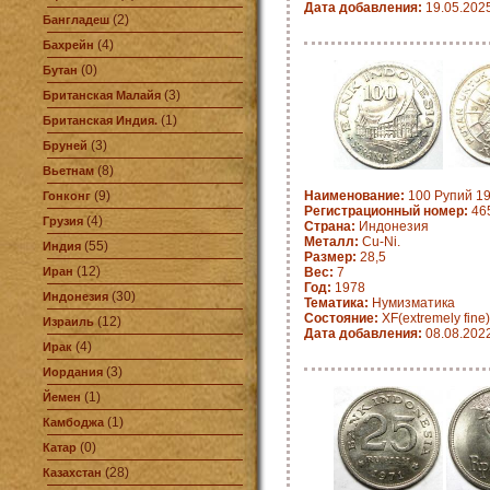
Дата добавления:
19.05.202
(2)
Бангладеш
(4)
Бахрейн
(0)
Бутан
(3)
Британская Малайя
(1)
Британская Индия.
(3)
Бруней
(8)
Вьетнам
(9)
Наименование:
100 Рупий 19
Гонконг
Регистрационный номер:
46
(4)
Грузия
Страна:
Индонезия
Металл:
Cu-Ni.
(55)
Индия
Размер:
28,5
(12)
Иран
Вес:
7
Год:
1978
(30)
Индонезия
Тематика:
Нумизматика
Состояние:
XF(extremely fine)
(12)
Израиль
Дата добавления:
08.08.202
(4)
Ирак
(3)
Иордания
(1)
Йемен
(1)
Камбоджа
(0)
Катар
(28)
Казахстан