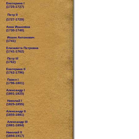
Екатерина I
(1725-1727)
Петр II
(1727-1729)
Анна Иоановна
(1730-1740)
Иоанн Антонович
(1741)
Елизавета Петровна
(1741-1762)
Петр III
(1762)
Екатерина II
(1762-1796)
Павел I
(1796-1801)
Александр I
(1801-1825)
Николай I
(1825-1855)
Александр II
(1855-1881)
Александр III
(1881-1894)
Николай II
(1894-1917)