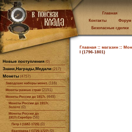
Главная
Контакты
Форум
Безопасные сделки
Главная ::
магазин ::
Мон
I (1796-1801)
Новые поступления
(0)
Знаки,Награды,Медали
(217)
Монеты
(4757)
(116)
Заводские наборы монет.
(2151)
Монеты разных стран
(449)
Монеты России до 1917г.
Монеты России до 1917г.
(0)
Золото
Монеты России до
(56)
1917г.Серебро
(0)
Петр I (1682-1725)
(0)
Екатерина I (1725-1727)