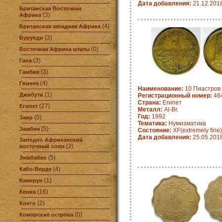
Дата добавления:
21.12.201
Британская Восточная
(3)
Африка
(4)
Британская западная Африка
(3)
Бурунди
(0)
Восточная Африка штаты
(3)
Гана
(3)
Гамбия
(4)
Гвинея
Наименование:
10 Пиастров 
(1)
Джибути
Регистрационный номер:
464
Страна:
Египет
(27)
Египет
Металл:
Al-Br.
Год:
1992
(0)
Заир
Тематика:
Нумизматика
(5)
Замбия
Состояние:
XF(extremely fine)
Дата добавления:
25.05.201
Заподно Африканский
(2)
восточный союз
(5)
Зимбабве
(4)
Кабо-Верде
(1)
Камерун
(16)
Кения
(2)
Конго
(0)
Коморские острова