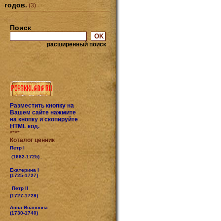
годов.
(3)
Поиск
расширенный поиск
Разместить кнопку на
Вашем сайте нажмите
на кнопку и скопируйте
HTML код.
****
Коталог ценник
Петр I
(1682-1725) .
Екатерина I
(1725-1727)
Петр II
(1727-1729)
Анна Иоановна
(1730-1740)