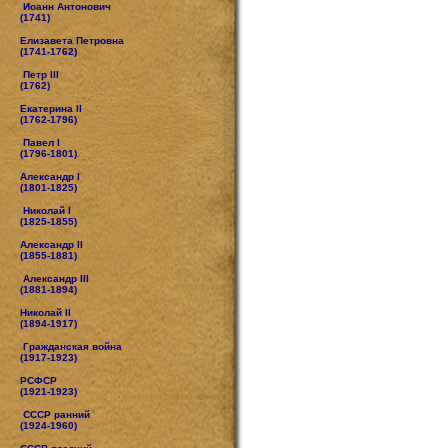
Иоанн Антонович
(1741)
Елизавета Петровна
(1741-1762)
Петр III
(1762)
Екатерина II
(1762-1796)
Павел I
(1796-1801)
Александр I
(1801-1825)
Николай I
(1825-1855)
Александр II
(1855-1881)
Александр III
(1881-1894)
Николай II
(1894-1917)
Гражданская война
(1917-1923)
РСФСР
(1921-1923)
СССР ранний
(1924-1960)