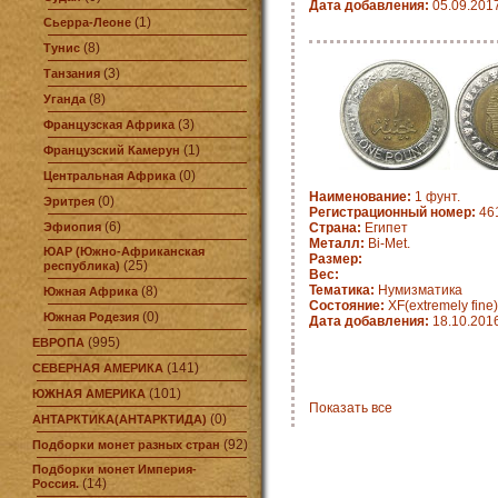
Дата добавления:
05.09.201
(1)
Сьерра-Леоне
(8)
Тунис
(3)
Танзания
(8)
Уганда
(3)
Французская Африка
(1)
Французский Камерун
(0)
Центральная Африка
Наименование:
1 фунт.
(0)
Эритрея
Регистрационный номер:
46
(6)
Эфиопия
Страна:
Египет
Металл:
Bi-Met.
ЮАР (Южно-Африканская
Размер:
(25)
республика)
Вес:
Тематика:
Нумизматика
(8)
Южная Африка
Состояние:
XF(extremely fine)
(0)
Южная Родезия
Дата добавления:
18.10.201
(995)
ЕВРОПА
(141)
СЕВЕРНАЯ АМЕРИКА
(101)
ЮЖНАЯ АМЕРИКА
Показать все
(0)
АНТАРКТИКА(АНТАРКТИДА)
(92)
Подборки монет разных стран
Подборки монет Империя-
(14)
Россия.