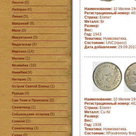
(0)
Лесото
Наименование:
10 Милим 194
(0)
Либерия
Регистрационный номер:
463
(5)
Ливия
Страна:
Египет
Металл:
Br
(8)
Маврикий
Размер:
Вес:
(0)
Мали
Год:
1943
(0)
Мавритания
Тематика:
Нумизматика.
Состояние:
UNC(пресс)
(6)
Мадагаскар
Дата добавления:
29.09.201
(14)
Марокко
(1)
Малави
(10)
Мозамбик
(4)
Намибия
(3)
Нигерия
(1)
Остров Святой Елены
(4)
Руанда
Наименование:
10 Милим 193
(0)
Сан-Томе и Принсипи
Регистрационный номер:
462
(1)
Свазиленд
Страна:
Египет
Металл:
Cu-Ni
(5)
Сейшельские острова
Размер:
Вес:
(1)
Сомали
Год:
1938
(3)
Сомалиленд
Тематика:
Нумизматика.
Состояние:
XF(extremely fine)
(0)
Судан