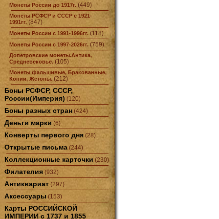
(449)
Монеты России до 1917г.
Монеты РСФСР и СССР с 1921-
(847)
1991гг.
(118)
Монеты России с 1991-1996гг.
(759)
Монеты России с 1997-2026гг.
Допетровские монеты.Антика,
(105)
Средневековье.
Монеты фальшивые, Бракованные,
(212)
Копии, Жетоны.
Боны РСФСР, СССР,
России(Империя)
(120)
Боны разных стран
(424)
Деньги марки
(6)
Конверты первого дня
(28)
Открытые письма
(244)
Коллекционные карточки
(230)
Филателия
(932)
Антиквариат
(297)
Аксессуары
(153)
Карты РОССИЙСКОЙ
ИМПЕРИИ с 1737 и 1855