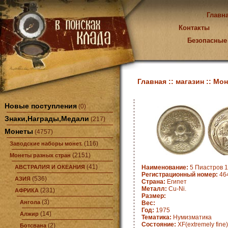
Главн
Контакты
Безопасные
Главная ::
магазин ::
Мон
Новые поступления
(0)
Знаки,Награды,Медали
(217)
Монеты
(4757)
(116)
Заводские наборы монет.
(2151)
Монеты разных стран
(41)
АВСТРАЛИЯ И ОКЕАНИЯ
Наименование:
5 Пиастров 1
Регистрационный номер:
464
(536)
АЗИЯ
Страна:
Египет
Металл:
Cu-Ni.
(231)
АФРИКА
Размер:
(3)
Ангола
Вес:
Год:
1975
(14)
Алжир
Тематика:
Нумизматика
Состояние:
XF(extremely fine)
(2)
Ботсвана