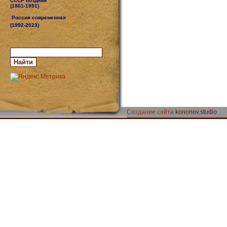
СССР поздний
(1961-1991)
Россия современная
(1992-2023)
Создание сайта
kononov.studio