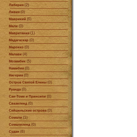
(2)
Либерия
(0)
Ливия
(0)
Маврикий
(0)
Мали
(1)
Мавритания
(0)
Мадагаскар
(0)
Марокко
(4)
Малави
(5)
Мозамбик
(0)
Намибия
(0)
Нигерия
(0)
Остров Святой Елены
(0)
Руанда
(0)
Сан-Томе и Принсипи
(0)
Свазиленд
(0)
Сейшельские острова
(1)
Сомали
(0)
Сомалиленд
(6)
Судан