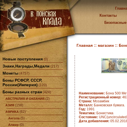
Главн
Контакты
Безопасные
Главная ::
магазин ::
Бон
Новые поступления
(0)
Знаки,Награды,Медали
(217)
Монеты
(4757)
Боны РСФСР, СССР,
России(Империя)
(120)
Боны разных стран
(424)
Наименование:
Бона 500 Мет
Регистрационный номер:
463
(2)
АВСТРАЛИЯ И ОКЕАНИЯ
Страна:
Мозамбик
(158)
Металл:
Банковская бумага.
АЗИЯ
Год:
1991
(62)
АФРИКА
Тематика:
Бонистика
Состояние:
UNC(uncirculated
(5)
Ангола
Дата добавления:
05.02.201
(0)
Алжир