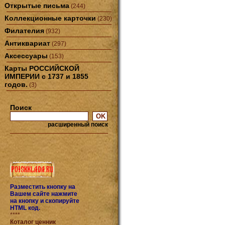
Открытые письма
(244)
Коллекционные карточки
(230)
Филателия
(932)
Антиквариат
(297)
Аксессуары
(153)
Карты РОССИЙСКОЙ
ИМПЕРИИ с 1737 и 1855
годов.
(3)
Поиск
расширенный поиск
Разместить кнопку на
Вашем сайте нажмите
на кнопку и скопируйте
HTML код.
****
Коталог ценник