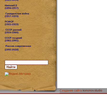
Николай II
(1894-1917)
Гражданская война
(1917-1923)
РСФСР
(1921-1923)
СССР ранний
(1924-1960)
СССР поздний
(1961-1991)
Россия современная
(1992-2023)
Создание сайта
kononov.studio