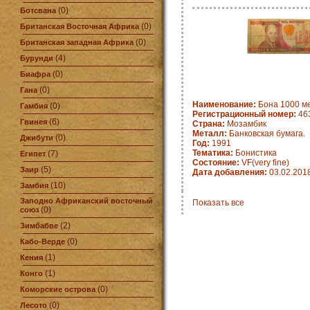
(0)
Ботсвана
(0)
Британская Восточная Африка
(0)
Британская западная Африка
(4)
Бурунди
(0)
Биафра
(0)
Гана
Наименование:
Бона 1000 ме
(0)
Гамбия
Регистрационный номер:
463
(6)
Гвинея
Страна:
Мозамбик
Металл:
Банковская бумага.
(0)
Джибути
Год:
1991
Тематика:
Бонистика
(7)
Египет
Состояние:
VF(very fine)
(5)
Заир
Дата добавления:
03.02.201
(10)
Замбия
Заподно Африканский восточный
Показать все
(0)
союз
(2)
Зимбабве
(0)
Кабо-Верде
(1)
Кения
(1)
Конго
(0)
Коморские острова
(0)
Лесото