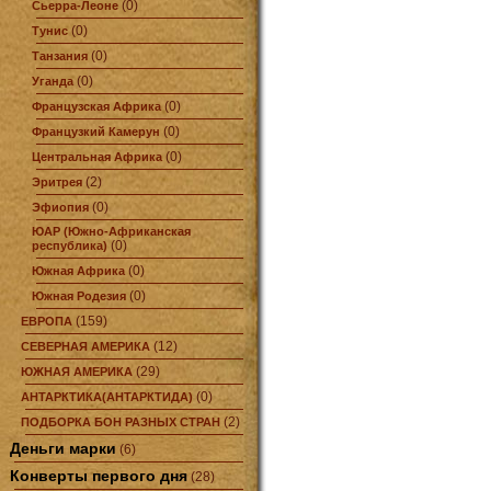
(0)
Сьерра-Леоне
(0)
Тунис
(0)
Танзания
(0)
Уганда
(0)
Французская Африка
(0)
Французкий Камерун
(0)
Центральная Африка
(2)
Эритрея
(0)
Эфиопия
ЮАР (Южно-Африканская
(0)
республика)
(0)
Южная Африка
(0)
Южная Родезия
(159)
ЕВРОПА
(12)
СЕВЕРНАЯ АМЕРИКА
(29)
ЮЖНАЯ АМЕРИКА
(0)
АНТАРКТИКА(АНТАРКТИДА)
(2)
ПОДБОРКА БОН РАЗНЫХ СТРАН
Деньги марки
(6)
Конверты первого дня
(28)