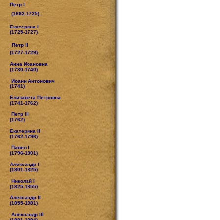
Петр I
(1682-1725) .
Екатерина I
(1725-1727)
Петр II
(1727-1729)
Анна Иоановна
(1730-1740)
Иоанн Антонович
(1741)
Елизавета Петровна
(1741-1762)
Петр III
(1762)
Екатерина II
(1762-1796)
Павел I
(1796-1801)
Александр I
(1801-1825)
Николай I
(1825-1855)
Александр II
(1855-1881)
Александр III
(1881-1894)