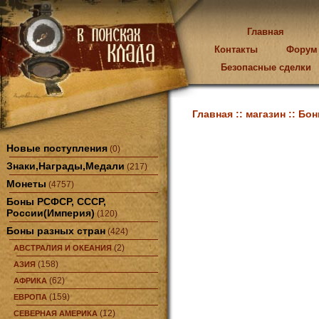
Главная
Контакты
Форум
Безопасные сделки
Главная ::
магазин ::
Бон
Новые поступления
(0)
Знаки,Награды,Медали
(217)
Монеты
(4757)
Боны РСФСР, СССР,
России(Империя)
(120)
Боны разных стран
(424)
(2)
АВСТРАЛИЯ И ОКЕАНИЯ
(158)
АЗИЯ
(62)
АФРИКА
(159)
ЕВРОПА
(12)
СЕВЕРНАЯ АМЕРИКА