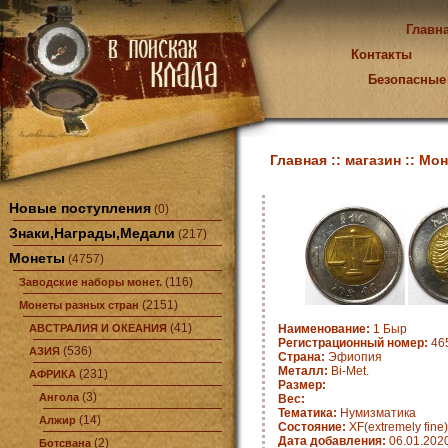
Главн
Контакты
Безопасные
Главная ::
магазин ::
Мон
Новые поступления
(0)
Знаки,Награды,Медали
(217)
Монеты
(4757)
(116)
Заводские наборы монет.
(2151)
Монеты разных стран
(41)
АВСТРАЛИЯ И ОКЕАНИЯ
Наименование:
1 Быр
Регистрационный номер:
465
(536)
АЗИЯ
Страна:
Эфиопия
Металл:
Bi-Met.
(231)
АФРИКА
Размер:
(3)
Ангола
Вес:
Тематика:
Нумизматика
(14)
Алжир
Состояние:
XF(extremely fine)
Дата добавления:
06.01.202
(2)
Ботсвана