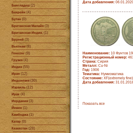
Дата добавления:
06.01.202
(2)
Бангладеш
(4)
Бахрейн
(0)
Бутан
(3)
Британская Малайя
(1)
Британская Индия.
(3)
Бруней
(8)
Вьетнам
(9)
Наименование:
10 Фунтов 190
Гонконг
Регистрационный номер:
463
(4)
Грузия
Страна:
Сирия
Металл:
Cu-Ni
(55)
Индия
Год:
1906
(12)
Иран
Тематика:
Нумизматика
Состояние:
XF(extremely fine)
(30)
Индонезия
Дата добавления:
31.01.201
(12)
Израиль
(4)
Ирак
(3)
Иордания
Показать все
(1)
Йемен
(1)
Камбоджа
(0)
Катар
(28)
Казахстан