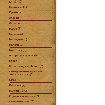
(37)
Китай
(16)
Киргизия
(2)
Кувейт
(0)
Лаос
(7)
Ливан
(7)
Макао
(18)
Малайзия
(5)
Мальдивы
(2)
Мьянма
(8)
Монголия
(0)
Нагорный Карабах
(8)
Непал
(0)
Нидерландская Индия.
Объединённые Арабские
(7)
Эмираты (ОАЭ)
(3)
Оман
(7)
Пакистан
(0)
Палестина
(2)
Саудовская Аравия
(6)
Северная Корея