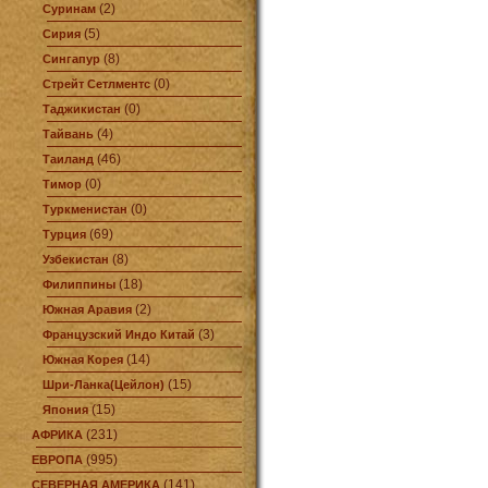
(2)
Суринам
(5)
Сирия
(8)
Сингапур
(0)
Стрейт Сетлментс
(0)
Таджикистан
(4)
Тайвань
(46)
Таиланд
(0)
Тимор
(0)
Туркменистан
(69)
Турция
(8)
Узбекистан
(18)
Филиппины
(2)
Южная Аравия
(3)
Французский Индо Китай
(14)
Южная Корея
(15)
Шри-Ланка(Цейлон)
(15)
Япония
(231)
АФРИКА
(995)
ЕВРОПА
(141)
СЕВЕРНАЯ АМЕРИКА