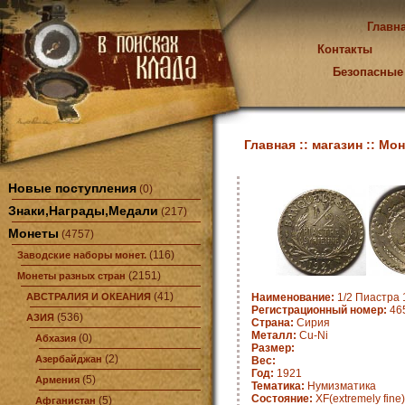
Главн
Контакты
Безопасные
Главная ::
магазин ::
Мон
Новые поступления
(0)
Знаки,Награды,Медали
(217)
Монеты
(4757)
(116)
Заводские наборы монет.
(2151)
Монеты разных стран
(41)
АВСТРАЛИЯ И ОКЕАНИЯ
Наименование:
1/2 Пиастра 
Регистрационный номер:
465
(536)
АЗИЯ
Страна:
Сирия
Металл:
Cu-Ni
(0)
Абхазия
Размер:
(2)
Азербайджан
Вес:
Год:
1921
(5)
Армения
Тематика:
Нумизматика
Состояние:
XF(extremely fine)
(5)
Афганистан