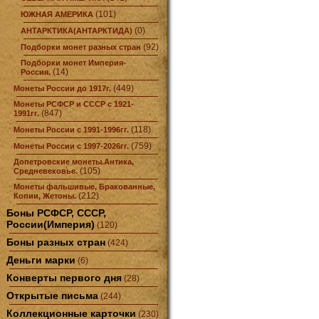
(101)
ЮЖНАЯ АМЕРИКА
(0)
АНТАРКТИКА(АНТАРКТИДА)
(92)
Подборки монет разных стран
Подборки монет Империя-
(14)
Россия.
(449)
Монеты России до 1917г.
Монеты РСФСР и СССР с 1921-
(847)
1991гг.
(118)
Монеты России с 1991-1996гг.
(759)
Монеты России с 1997-2026гг.
Допетровские монеты.Антика,
(105)
Средневековье.
Монеты фальшивые, Бракованные,
(212)
Копии, Жетоны.
Боны РСФСР, СССР,
России(Империя)
(120)
Боны разных стран
(424)
Деньги марки
(6)
Конверты первого дня
(28)
Открытые письма
(244)
Коллекционные карточки
(230)