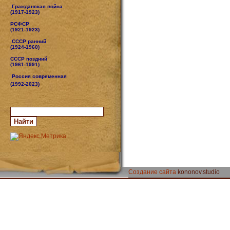
Гражданская война
(1917-1923)
РСФСР
(1921-1923)
СССР ранний
(1924-1960)
СССР поздний
(1961-1991)
Россия современная
(1992-2023)
Создание сайта
kononov.studio