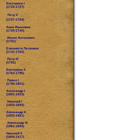
Екатерина I
(1725-1727)
Петр II
(1727-1729)
Анна Иоановна
(1730-1740)
Иоанн Антонович
(1741)
Елизавета Петровна
(1741-1762)
Петр III
(1762)
Екатерина II
(1762-1796)
Павел I
(1796-1801)
Александр I
(1801-1825)
Николай I
(1825-1855)
Александр II
(1855-1881)
Александр III
(1881-1894)
Николай II
(1894-1917)