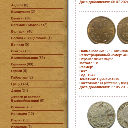
Дата добавления:
08.07.202
(0)
Андора
(2)
Белоруссия
(28)
Бельгия
(2)
Богемия и Моравия
(46)
Болгария
(1)
Босния и Герцеговина
(5)
Ватикан
(32)
Наименование:
25 Сантимов 
Венгрия
Регистрационный номер:
462
(81)
Великобритания
Страна:
Люксембург
Металл:
Br
(89)
Германия
Размер:
(8)
Гернси
Вес:
Год:
1947
(2)
Гибралтар
Тематика:
Нумизматика
Состояние:
XF(extremely fine)
(34)
Греция
Дата добавления:
27.05.201
(24)
Дания
Джерси (в составе
(9)
Великобритании)
(43)
Испания
(12)
Ирландия
(52)
Италия
(7)
Исландия