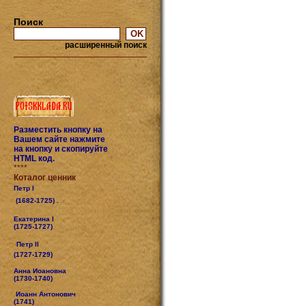
Поиск
расширенный поиск
Разместить кнопку на
Вашем сайте нажмите
на кнопку и скопируйте
HTML код.
****
Коталог ценник
Петр I
(1682-1725) .
Екатерина I
(1725-1727)
Петр II
(1727-1729)
Анна Иоановна
(1730-1740)
Иоанн Антонович
(1741)