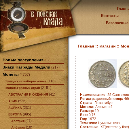
Главн
Контакты
Безопасные
Главная ::
магазин ::
Мон
Новые поступления
(0)
Знаки,Награды,Медали
(217)
Монеты
(4757)
(116)
Заводские наборы монет.
(2151)
Монеты разных стран
(41)
АВСТРАЛИЯ И ОКЕАНИЯ
Наименование:
25 Сантимов 
Регистрационный номер:
466
(536)
АЗИЯ
Страна:
Люксембург
Металл:
Алюминий
(231)
АФРИКА
Размер:
19
(995)
ЕВРОПА
Вес:
0,76
Год:
1972
(27)
Австрия
Тематика:
Нумизматика
Состояние:
XF(extremely fine)
(10)
Албания