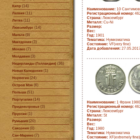
(14)
Кипр
Наименование:
10 Сантимов 
(11)
Латвия
Регистрационный номер:
462
Страна:
Люксембург
(11)
Литва
Металл:
Cu-Ni
Размер:
(14)
Люксембург
Вес:
(9)
Мальта
Год:
1901
Тематика:
Нумизматика
(3)
Македония
Состояние:
VF(very fine)
Дата добавления:
27.05.201
(7)
Монако
(3)
Молдавия
(36)
Нидерланды (Голландия)
(1)
Новая Каледония
(24)
Норвегия
(6)
Остров Мэн
(51)
Польша
(14)
Португалия
Наименование:
1 Франк 1980
(3)
Регистрационный номер:
462
Приднестровье
Страна:
Люксембург
(1)
Пруссия
Металл:
St
Размер:
(20)
Румыния
Вес:
(0)
Саксония
Год:
1980
Тематика:
Нумизматика
(7)
Сан-Марино
Состояние:
XF(extremely fine)