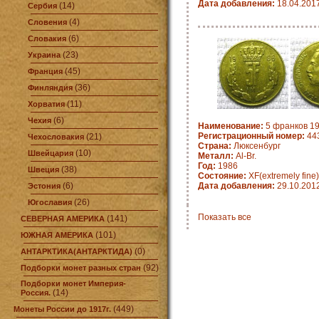
Дата добавления:
18.04.201
(14)
Сербия
(4)
Словения
(6)
Словакия
(23)
Украина
(45)
Франция
(36)
Финляндия
(11)
Хорватия
(6)
Чехия
Наименование:
5 франков 19
Регистрационный номер:
443
(21)
Чехословакия
Страна:
Люксенбург
(10)
Швейцария
Металл:
Al-Br.
Год:
1986
(38)
Швеция
Состояние:
XF(extremely fine)
(6)
Дата добавления:
29.10.201
Эстония
(26)
Югославия
Показать все
(141)
СЕВЕРНАЯ АМЕРИКА
(101)
ЮЖНАЯ АМЕРИКА
(0)
АНТАРКТИКА(АНТАРКТИДА)
(92)
Подборки монет разных стран
Подборки монет Империя-
(14)
Россия.
(449)
Монеты России до 1917г.