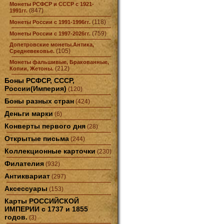
Монеты РСФСР и СССР с 1921-
(847)
1991гг.
(118)
Монеты России с 1991-1996гг.
(759)
Монеты России с 1997-2026гг.
Допетровские монеты.Антика,
(105)
Средневековье.
Монеты фальшивые, Бракованные,
(212)
Копии, Жетоны.
Боны РСФСР, СССР,
России(Империя)
(120)
Боны разных стран
(424)
Деньги марки
(6)
Конверты первого дня
(28)
Открытые письма
(244)
Коллекционные карточки
(230)
Филателия
(932)
Антиквариат
(297)
Аксессуары
(153)
Карты РОССИЙСКОЙ
ИМПЕРИИ с 1737 и 1855
годов.
(3)