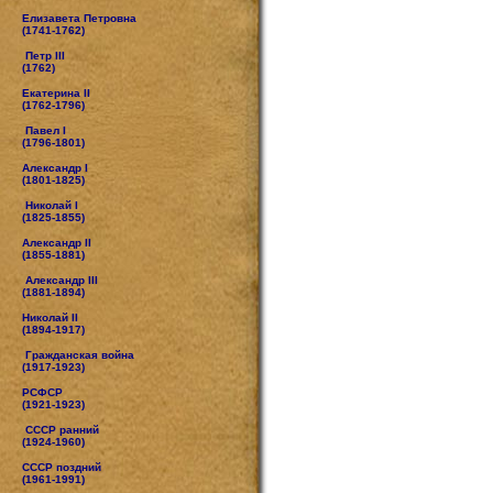
Елизавета Петровна
(1741-1762)
Петр III
(1762)
Екатерина II
(1762-1796)
Павел I
(1796-1801)
Александр I
(1801-1825)
Николай I
(1825-1855)
Александр II
(1855-1881)
Александр III
(1881-1894)
Николай II
(1894-1917)
Гражданская война
(1917-1923)
РСФСР
(1921-1923)
СССР ранний
(1924-1960)
СССР поздний
(1961-1991)