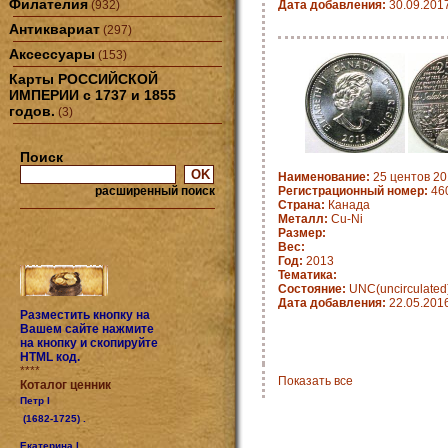
Филателия
(932)
Дата добавления:
30.09.201
Антиквариат
(297)
Аксессуары
(153)
Карты РОССИЙСКОЙ
ИМПЕРИИ с 1737 и 1855
годов.
(3)
Поиск
Наименование:
25 центов 20
расширенный поиск
Регистрационный номер:
460
Страна:
Канада
Металл:
Cu-Ni
Размер:
Вес:
Год:
2013
Тематика:
Состояние:
UNC(uncirculated
Дата добавления:
22.05.201
Разместить кнопку на
Вашем сайте нажмите
на кнопку и скопируйте
HTML код.
****
Показать все
Коталог ценник
Петр I
(1682-1725) .
Екатерина I