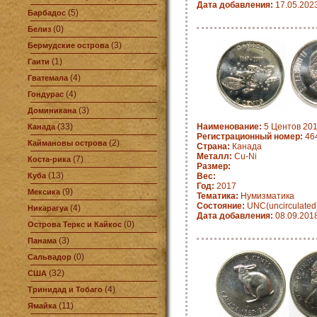
Дата добавления:
17.05.202
(5)
Барбадос
(0)
Белиз
(3)
Бермудские острова
(1)
Гаити
(4)
Гватемала
(4)
Гондурас
(3)
Доминикана
(33)
Наименование:
5 Центов 201
Канада
Регистрационный номер:
464
(2)
Каймановы острова
Страна:
Канада
Металл:
Cu-Ni
(7)
Коста-рика
Размер:
(13)
Куба
Вес:
Год:
2017
(9)
Мексика
Тематика:
Нумизматика
Состояние:
UNC(uncirculated
(4)
Никарагуа
Дата добавления:
08.09.201
(0)
Острова Теркс и Кайкос
(3)
Панама
(0)
Сальвадор
(32)
США
(4)
Тринидад и Тобаго
(11)
Ямайка