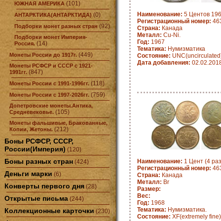
(101)
ЮЖНАЯ АМЕРИКА
Наименование:
5 Центов 196
(0)
АНТАРКТИКА(АНТАРКТИДА)
Регистрационный номер:
463
(92)
Подборки монет разных стран
Страна:
Канада
Металл:
Cu-Ni.
Подборки монет Империя-
Год:
1967
(14)
Россия.
Тематика:
Нумизматика
(449)
Монеты России до 1917г.
Состояние:
UNC(uncirculated
Дата добавления:
02.02.201
Монеты РСФСР и СССР с 1921-
(847)
1991гг.
(118)
Монеты России с 1991-1996гг.
(759)
Монеты России с 1997-2026гг.
Допетровские монеты.Антика,
(105)
Средневековье.
Монеты фальшивые, Бракованные,
(212)
Копии, Жетоны.
Боны РСФСР, СССР,
России(Империя)
(120)
Боны разных стран
Наименование:
1 Цент (4 ра
(424)
Регистрационный номер:
463
Деньги марки
(6)
Страна:
Канада
Металл:
Br
Конверты первого дня
(28)
Размер:
Вес:
Открытые письма
(244)
Год:
1968
Тематика:
Нумизматика.
Коллекционные карточки
(230)
Состояние:
XF(extremely fine)