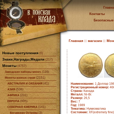
Главн
Контакты
Безопасные
Главная ::
магазин ::
Мон
Новые поступления
(0)
Знаки,Награды,Медали
(217)
Монеты
(4757)
(116)
Заводские наборы монет.
(2151)
Монеты разных стран
(41)
АВСТРАЛИЯ И ОКЕАНИЯ
Наименование:
1 Доллар 198
Регистрационный номер:
466
(536)
АЗИЯ
Страна:
Канада
Металл:
Ni-Br.
(231)
АФРИКА
Размер:
26,5
(995)
ЕВРОПА
Вес:
7
Год:
1989
(141)
СЕВЕРНАЯ АМЕРИКА
Тематика:
Нумизматика
Состояние:
XF(extremely fine)
(3)
Богамские Острова