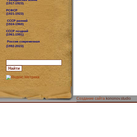
(1917-1923)
РСФСР
(1921-1923)
СССР ранний
(1924-1960)
СССР поздний
(1961-1991)
Россия современная
(1992-2023)
Создание сайта
kononov.studio