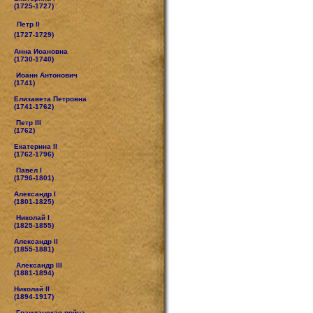
(1725-1727)
Петр II
(1727-1729)
Анна Иоановна
(1730-1740)
Иоанн Антонович
(1741)
Елизавета Петровна
(1741-1762)
Петр III
(1762)
Екатерина II
(1762-1796)
Павел I
(1796-1801)
Александр I
(1801-1825)
Николай I
(1825-1855)
Александр II
(1855-1881)
Александр III
(1881-1894)
Николай II
(1894-1917)
Гражданская война