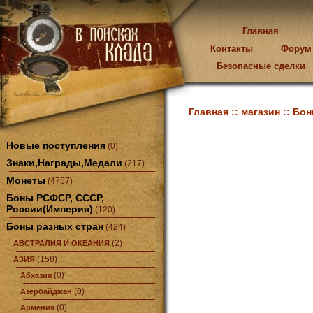
Главная
Контакты
Форум
Безопасные сделки
Главная ::
магазин ::
Бон
Новые поступления
(0)
Знаки,Награды,Медали
(217)
Монеты
(4757)
Боны РСФСР, СССР,
России(Империя)
(120)
Боны разных стран
(424)
(2)
АВСТРАЛИЯ И ОКЕАНИЯ
(158)
АЗИЯ
(0)
Абхазия
(0)
Азербайджан
(0)
Армения