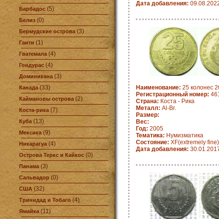
Дата добавления:
09.08.202
(5)
Барбадос
(0)
Белиз
(3)
Бермудские острова
(1)
Гаити
(4)
Гватемала
(4)
Гондурас
(3)
Доминикана
(33)
Наименование:
25 колонес 2
Канада
Регистрационный номер:
461
(2)
Каймановы острова
Страна:
Коста - Рика
Металл:
Al-Br.
(7)
Коста-рика
Размер:
(13)
Куба
Вес:
Год:
2005
(9)
Мексика
Тематика:
Нумизматика
Состояние:
XF(extremely fine)
(4)
Никарагуа
Дата добавления:
30.01.201
(0)
Острова Теркс и Кайкос
(3)
Панама
(0)
Сальвадор
(32)
США
(4)
Тринидад и Тобаго
(11)
Ямайка