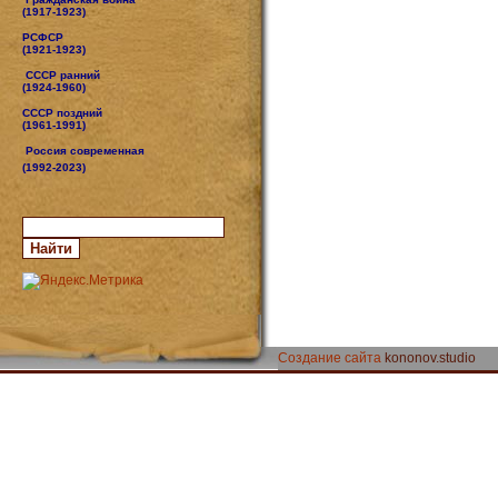
(1917-1923)
РСФСР
(1921-1923)
СССР ранний
(1924-1960)
СССР поздний
(1961-1991)
Россия современная
(1992-2023)
Создание сайта
kononov.studio