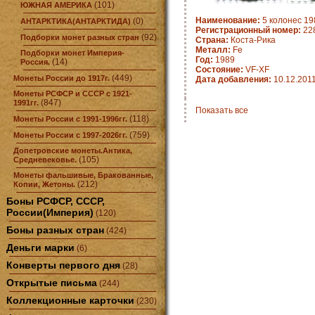
(101)
ЮЖНАЯ АМЕРИКА
Наименование:
5 колонес 198
(0)
АНТАРКТИКА(АНТАРКТИДА)
Регистрационный номер:
22
(92)
Подборки монет разных стран
Страна:
Коста-Рика
Металл:
Fe
Подборки монет Империя-
Год:
1989
(14)
Россия.
Состояние:
VF-XF
(449)
Монеты России до 1917г.
Дата добавления:
10.12.201
Монеты РСФСР и СССР с 1921-
(847)
1991гг.
Показать все
(118)
Монеты России с 1991-1996гг.
(759)
Монеты России с 1997-2026гг.
Допетровские монеты.Антика,
(105)
Средневековье.
Монеты фальшивые, Бракованные,
(212)
Копии, Жетоны.
Боны РСФСР, СССР,
России(Империя)
(120)
Боны разных стран
(424)
Деньги марки
(6)
Конверты первого дня
(28)
Открытые письма
(244)
Коллекционные карточки
(230)