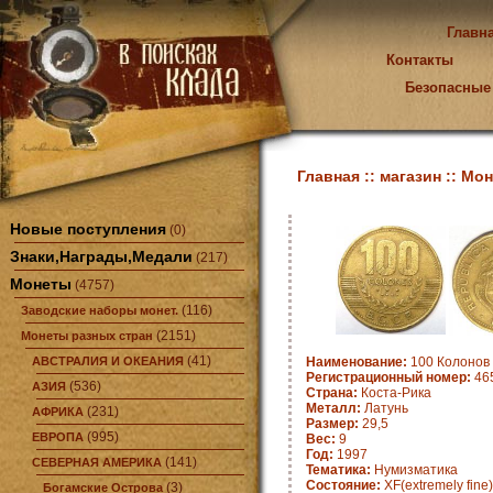
Главн
Контакты
Безопасные
Главная ::
магазин ::
Мон
Новые поступления
(0)
Знаки,Награды,Медали
(217)
Монеты
(4757)
(116)
Заводские наборы монет.
(2151)
Монеты разных стран
(41)
АВСТРАЛИЯ И ОКЕАНИЯ
Наименование:
100 Колонов 
Регистрационный номер:
46
(536)
АЗИЯ
Страна:
Коста-Рика
Металл:
Латунь
(231)
АФРИКА
Размер:
29,5
(995)
ЕВРОПА
Вес:
9
Год:
1997
(141)
СЕВЕРНАЯ АМЕРИКА
Тематика:
Нумизматика
Состояние:
XF(extremely fine)
(3)
Богамские Острова