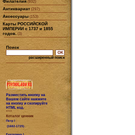
Филателия
(932)
Антиквариат
(297)
Аксессуары
(153)
Карты РОССИЙСКОЙ
ИМПЕРИИ с 1737 и 1855
годов.
(3)
Поиск
расширенный поиск
Разместить кнопку на
Вашем сайте нажмите
на кнопку и скопируйте
HTML код.
****
Коталог ценник
Петр I
(1682-1725) .
Екатерина I