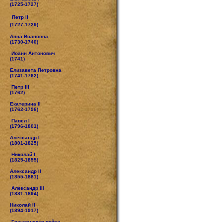
(1725-1727)
Петр II
(1727-1729)
Анна Иоановна
(1730-1740)
Иоанн Антонович
(1741)
Елизавета Петровна
(1741-1762)
Петр III
(1762)
Екатерина II
(1762-1796)
Павел I
(1796-1801)
Александр I
(1801-1825)
Николай I
(1825-1855)
Александр II
(1855-1881)
Александр III
(1881-1894)
Николай II
(1894-1917)
Гражданская война