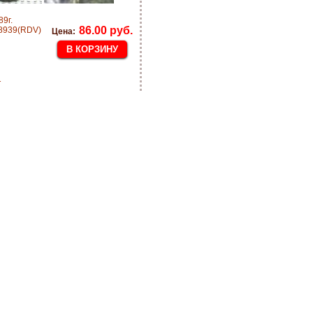
9г.
86.00 руб.
8939(RDV)
Цена:
1