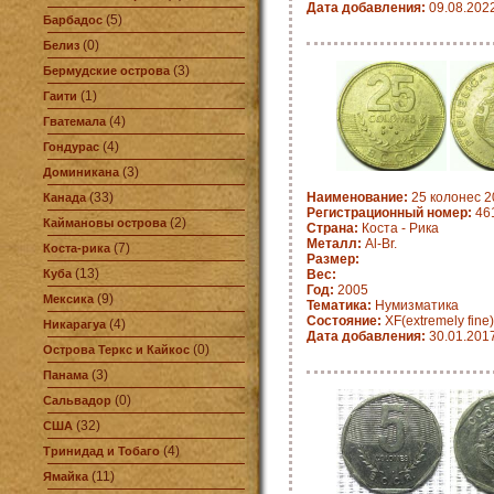
Дата добавления:
09.08.202
(5)
Барбадос
(0)
Белиз
(3)
Бермудские острова
(1)
Гаити
(4)
Гватемала
(4)
Гондурас
(3)
Доминикана
(33)
Наименование:
25 колонес 2
Канада
Регистрационный номер:
461
(2)
Каймановы острова
Страна:
Коста - Рика
Металл:
Al-Br.
(7)
Коста-рика
Размер:
(13)
Куба
Вес:
Год:
2005
(9)
Мексика
Тематика:
Нумизматика
Состояние:
XF(extremely fine)
(4)
Никарагуа
Дата добавления:
30.01.201
(0)
Острова Теркс и Кайкос
(3)
Панама
(0)
Сальвадор
(32)
США
(4)
Тринидад и Тобаго
(11)
Ямайка