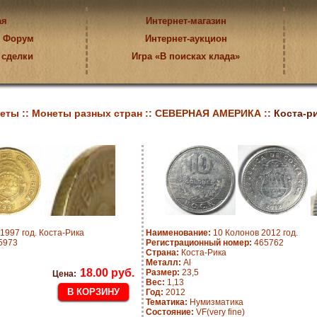
ая
Интернет-магазин
Форум
Интернет-аукцион
 сделки
Игра «В поисках клада»
еты ::
Монеты разных стран ::
СЕВЕРНАЯ АМЕРИКА ::
Коста-р
1997 год. Коста-Рика
Наименование:
10 Колонов 2012 год.
5973
Регистрационный номер:
465762
Страна:
Коста-Рика
Металл:
Al
18.00 руб.
Размер:
23,5
Цена:
Вес:
1,13
Год:
2012
Тематика:
Нумизматика
Состояние:
VF(very fine)