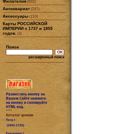
Филателия
(932)
Антиквариат
(297)
Аксессуары
(153)
Карты РОССИЙСКОЙ
ИМПЕРИИ с 1737 и 1855
годов.
(3)
Поиск
расширенный поиск
Разместить кнопку на
Вашем сайте нажмите
на кнопку и скопируйте
HTML код.
****
Коталог ценник
Петр I
(1682-1725) .
Екатерина I