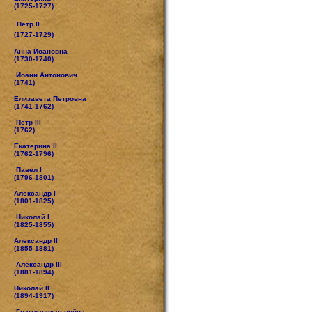
(1725-1727)
Петр II
(1727-1729)
Анна Иоановна
(1730-1740)
Иоанн Антонович
(1741)
Елизавета Петровна
(1741-1762)
Петр III
(1762)
Екатерина II
(1762-1796)
Павел I
(1796-1801)
Александр I
(1801-1825)
Николай I
(1825-1855)
Александр II
(1855-1881)
Александр III
(1881-1894)
Николай II
(1894-1917)
Гражданская война