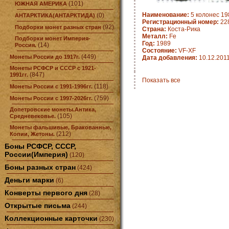
(101)
ЮЖНАЯ АМЕРИКА
Наименование:
5 колонес 198
(0)
АНТАРКТИКА(АНТАРКТИДА)
Регистрационный номер:
22
(92)
Подборки монет разных стран
Страна:
Коста-Рика
Металл:
Fe
Подборки монет Империя-
Год:
1989
(14)
Россия.
Состояние:
VF-XF
(449)
Монеты России до 1917г.
Дата добавления:
10.12.201
Монеты РСФСР и СССР с 1921-
(847)
1991гг.
Показать все
(118)
Монеты России с 1991-1996гг.
(759)
Монеты России с 1997-2026гг.
Допетровские монеты.Антика,
(105)
Средневековье.
Монеты фальшивые, Бракованные,
(212)
Копии, Жетоны.
Боны РСФСР, СССР,
России(Империя)
(120)
Боны разных стран
(424)
Деньги марки
(6)
Конверты первого дня
(28)
Открытые письма
(244)
Коллекционные карточки
(230)