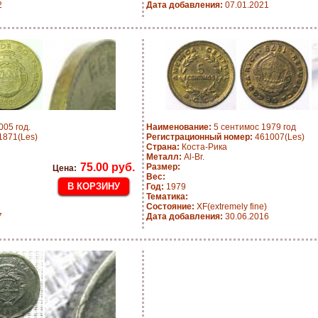
2
Дата добавления:
07.01.2021
005 год.
Наименование:
5 сентимос 1979 год
871(Les)
Регистрационный номер:
461007(Les)
Страна:
Коста-Рика
Металл:
Al-Br.
75.00 руб.
Размер:
Цена:
Вес:
Год:
1979
Тематика:
Состояние:
XF(extremely fine)
7
Дата добавления:
30.06.2016