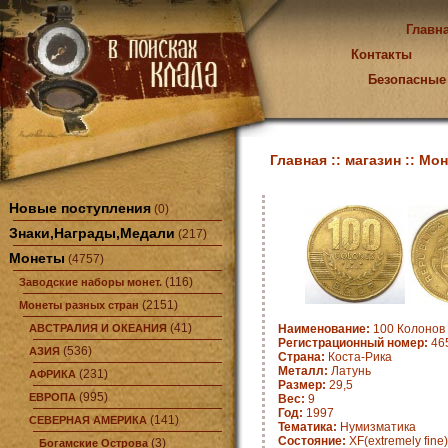
Главн
Контакты
Безопасные
Главная ::
магазин ::
Мон
Новые поступления
(0)
Знаки,Награды,Медали
(217)
Монеты
(4757)
(116)
Заводские наборы монет.
(2151)
Монеты разных стран
(41)
АВСТРАЛИЯ И ОКЕАНИЯ
Наименование:
100 Колонов 
Регистрационный номер:
46
(536)
АЗИЯ
Страна:
Коста-Рика
Металл:
Латунь
(231)
АФРИКА
Размер:
29,5
(995)
ЕВРОПА
Вес:
9
Год:
1997
(141)
СЕВЕРНАЯ АМЕРИКА
Тематика:
Нумизматика
Состояние:
XF(extremely fine)
(3)
Богамские Острова