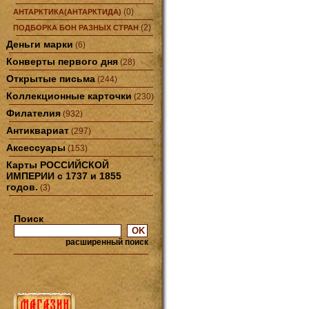
(0)
АНТАРКТИКА(АНТАРКТИДА)
(2)
ПОДБОРКА БОН РАЗНЫХ СТРАН
Деньги марки
(6)
Конверты первого дня
(28)
Открытые письма
(244)
Коллекционные карточки
(230)
Филателия
(932)
Антиквариат
(297)
Аксессуары
(153)
Карты РОССИЙСКОЙ
ИМПЕРИИ с 1737 и 1855
годов.
(3)
Поиск
расширенный поиск