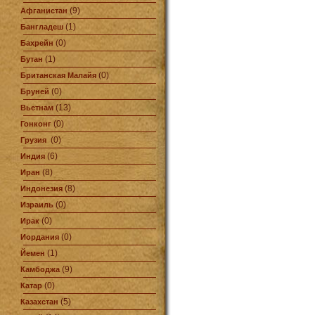
(9)
Афганистан
(1)
Бангладеш
(0)
Бахрейн
(1)
Бутан
(0)
Британская Малайя
(0)
Бруней
(13)
Вьетнам
(0)
Гонконг
(0)
Грузия
(6)
Индия
(8)
Иран
(8)
Индонезия
(0)
Израиль
(0)
Ирак
(0)
Иордания
(1)
Йемен
(9)
Камбоджа
(0)
Катар
(5)
Казахстан