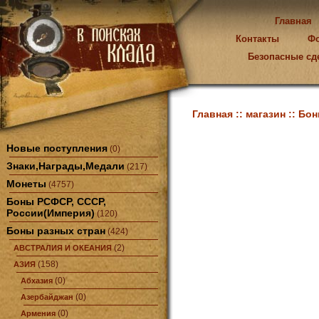
Главная
Контакты
Ф
Безопасные сд
Главная ::
магазин ::
Бон
Новые поступления
(0)
Знаки,Награды,Медали
(217)
Монеты
(4757)
Боны РСФСР, СССР,
России(Империя)
(120)
Боны разных стран
(424)
(2)
АВСТРАЛИЯ И ОКЕАНИЯ
(158)
АЗИЯ
(0)
Абхазия
(0)
Азербайджан
(0)
Армения