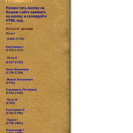
Разместить кнопку на
Вашем сайте нажмите
на кнопку и скопируйте
HTML код.
****
Коталог ценник
Петр I
(1682-1725) .
Екатерина I
(1725-1727)
Петр II
(1727-1729)
Анна Иоановна
(1730-1740)
Иоанн Антонович
(1741)
Елизавета Петровна
(1741-1762)
Петр III
(1762)
Екатерина II
(1762-1796)
Павел I
(1796-1801)
Александр I