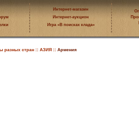
Интернет-магазин
Оп
орум
Интернет-аукцион
Про
елки
Игра «В поисках клада»
ы разных стран ::
АЗИЯ ::
Армения