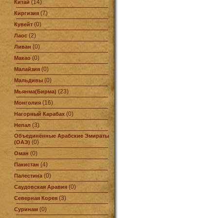
(14)
Китай
(7)
Киргизия
(0)
Кувейт
(2)
Лаос
(0)
Ливан
(0)
Макао
(0)
Малайзия
(0)
Мальдивы
(23)
Мьянма(Бирма)
(16)
Монголия
(0)
Нагорный Карабах
(3)
Непал
Объединённые Арабские Эмираты
(0)
(ОАЭ)
(0)
Оман
(4)
Пакистан
(0)
Палестина
(0)
Саудовская Аравия
(3)
Северная Корея
(0)
Суринам