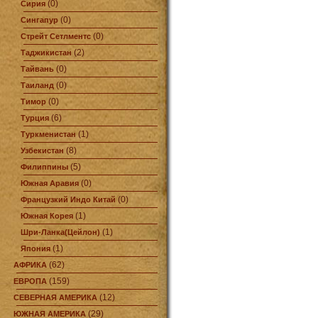
(0)
Сирия
(0)
Сингапур
(0)
Стрейт Сетлментс
(2)
Таджикистан
(0)
Тайвань
(0)
Таиланд
(0)
Тимор
(6)
Турция
(1)
Туркменистан
(8)
Узбекистан
(5)
Филиппины
(0)
Южная Аравия
(0)
Французкий Индо Китай
(1)
Южная Корея
(1)
Шри-Ланка(Цейлон)
(1)
Япония
(62)
АФРИКА
(159)
ЕВРОПА
(12)
СЕВЕРНАЯ АМЕРИКА
(29)
ЮЖНАЯ АМЕРИКА