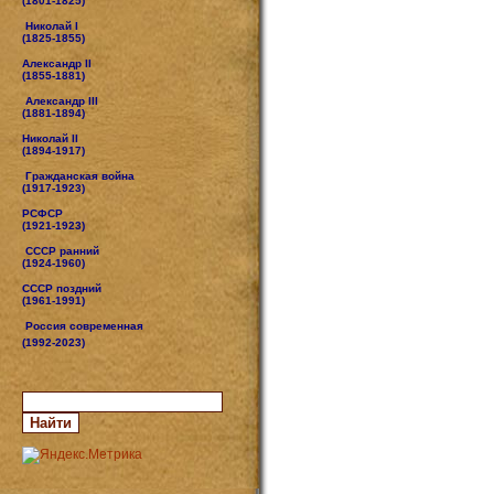
(1801-1825)
Николай I
(1825-1855)
Александр II
(1855-1881)
Александр III
(1881-1894)
Николай II
(1894-1917)
Гражданская война
(1917-1923)
РСФСР
(1921-1923)
СССР ранний
(1924-1960)
СССР поздний
(1961-1991)
Россия современная
(1992-2023)