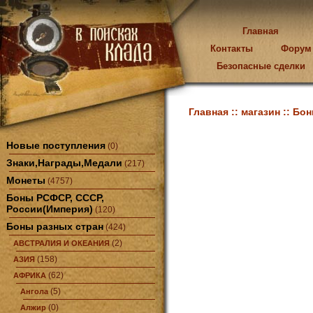
Главная
Контакты
Форум
Безопасные сделки
Главная ::
магазин ::
Бон
Новые поступления
(0)
Знаки,Награды,Медали
(217)
Монеты
(4757)
Боны РСФСР, СССР,
России(Империя)
(120)
Боны разных стран
(424)
(2)
АВСТРАЛИЯ И ОКЕАНИЯ
(158)
АЗИЯ
(62)
АФРИКА
(5)
Ангола
(0)
Алжир