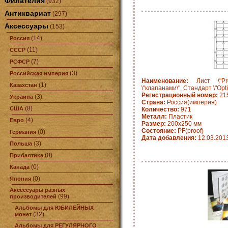
Филателия
(932)
Антиквариат
(297)
Аксессуары
(153)
(14)
Россия
(11)
СССР
(7)
РСФСР
(3)
Российская империя
Наименование:
Лист \"Pro
(1)
Казахстан
\"клапанами\", Стандарт \"Opt
Регистрационный номер:
21
(3)
Украина
Страна:
Россия(империя)
(8)
США
Количество:
971
Металл:
Пластик
(4)
Евро
Размер:
200х250 мм
Состояние:
PF(proof)
(0)
Германия
Дата добавления:
12.03.201
(3)
Польша
(0)
Прибалтика
(0)
Канада
(0)
Япония
Аксессуары разных
(99)
производителей
Альбомы для ЮБИЛЕЙНЫХ
(32)
монет
Альбомы для РЕГУЛЯРНОГО