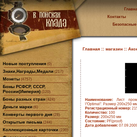
Главн
Контакты
Безопасные
Главная ::
магазин ::
Акс
Новые поступления
(0)
Знаки,Награды,Медали
(217)
Монеты
(4757)
Боны РСФСР, СССР,
России(Империя)
(120)
Боны разных стран
(424)
Наименование:
Лист проме
\"Optima\". Размер 200х250 м
Деньги марки
(6)
Регистрационный номер:
21
Количество:
100
Конверты первого дня
(28)
Размер:
200х250 мм
Состояние:
PF(proof)
Открытые письма
(244)
Дата добавления:
07.09.200
Коллекционные карточки
(230)