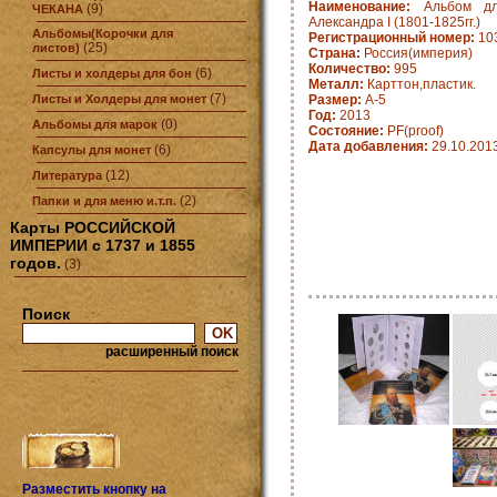
Наименование:
Альбом дл
(9)
ЧЕКАНА
Александра I (1801-1825гг.)
Альбомы(Корочки для
Регистрационный номер:
10
(25)
листов)
Страна:
Россия(империя)
Количество:
995
(6)
Листы и холдеры для бон
Металл:
Карттон,пластик.
(7)
Листы и Холдеры для монет
Размер:
А-5
Год:
2013
(0)
Альбомы для марок
Состояние:
PF(proof)
Дата добавления:
29.10.201
(6)
Капсулы для монет
(12)
Литература
(2)
Папки и для меню и.т.п.
Карты РОССИЙСКОЙ
ИМПЕРИИ с 1737 и 1855
годов.
(3)
Поиск
расширенный поиск
Разместить кнопку на