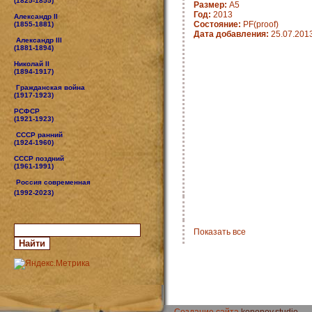
(1825-1855)
Размер:
А5
Год:
2013
Александр II
Состояние:
PF(proof)
(1855-1881)
Дата добавления:
25.07.201
Александр III
(1881-1894)
Николай II
(1894-1917)
Гражданская война
(1917-1923)
РСФСР
(1921-1923)
СССР ранний
(1924-1960)
СССР поздний
(1961-1991)
Россия современная
(1992-2023)
Показать все