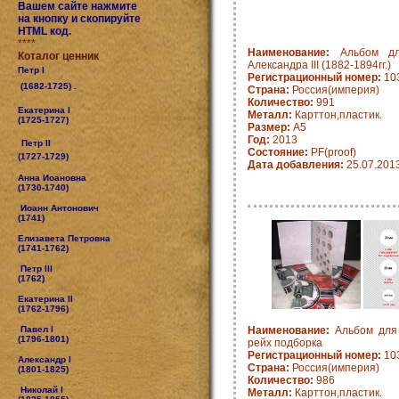
Вашем сайте нажмите
на кнопку и скопируйте
HTML код.
****
Наименование:
Альбом дл
Коталог ценник
Александра III (1882-1894гг.)
Петр I
Регистрационный номер:
10
(1682-1725) .
Страна:
Россия(империя)
Количество:
991
Екатерина I
Металл:
Карттон,пластик.
(1725-1727)
Размер:
А5
Год:
2013
Петр II
Состояние:
PF(proof)
(1727-1729)
Дата добавления:
25.07.201
Анна Иоановна
(1730-1740)
Иоанн Антонович
(1741)
Елизавета Петровна
(1741-1762)
Петр III
(1762)
Екатерина II
(1762-1796)
Павел I
Наименование:
Альбом для 
(1796-1801)
рейх подборка
Регистрационный номер:
10
Александр I
Страна:
Россия(империя)
(1801-1825)
Количество:
986
Николай I
Металл:
Карттон,пластик.