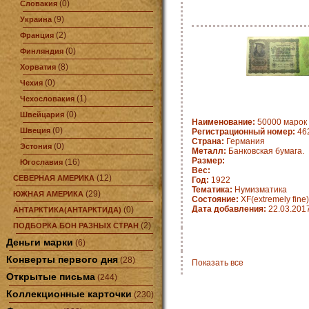
(0)
Словакия
(9)
Украина
(2)
Франция
(0)
Финляндия
(8)
Хорватия
(0)
Чехия
(1)
Чехословакия
(0)
Швейцария
Наименование:
50000 марок 
(0)
Швеция
Регистрационный номер:
462
Страна:
Германия
(0)
Эстония
Металл:
Банковская бумага.
Размер:
(16)
Югославия
Вес:
(12)
СЕВЕРНАЯ АМЕРИКА
Год:
1922
Тематика:
Нумизматика
(29)
ЮЖНАЯ АМЕРИКА
Состояние:
XF(extremely fine)
Дата добавления:
22.03.201
(0)
АНТАРКТИКА(АНТАРКТИДА)
(2)
ПОДБОРКА БОН РАЗНЫХ СТРАН
Деньги марки
(6)
Конверты первого дня
(28)
Показать все
Открытые письма
(244)
Коллекционные карточки
(230)