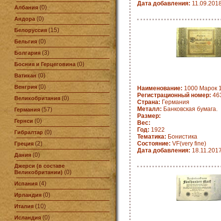
Дата добавления:
11.09.201
(0)
Албания
(0)
Андора
(15)
Белоруссия
(0)
Бельгия
(3)
Болгария
(0)
Босния и Герцеговина
(0)
Ватикан
(0)
Венгрия
Наименование:
1000 Марок 1
Регистрационный номер:
463
(0)
Великобритания
Страна:
Германия
Металл:
Банковская бумага.
(57)
Германия
Размер:
(0)
Гернси
Вес:
Год:
1922
(0)
Гибралтар
Тематика:
Бонистика
(2)
Состояние:
VF(very fine)
Греция
Дата добавления:
18.11.201
(0)
Дания
Джерси (в составе
(0)
Великобритании)
(4)
Испания
(0)
Ирландия
(10)
Италия
(0)
Исландия