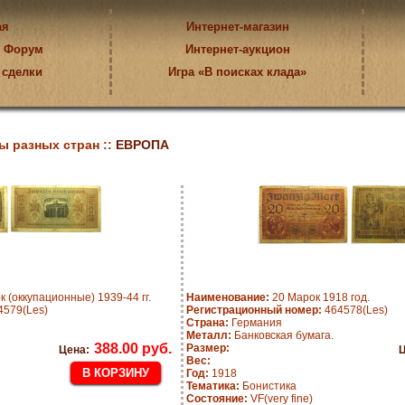
ая
Интернет-магазин
Форум
Интернет-аукцион
 сделки
Игра «В поисках клада»
ы разных стран ::
ЕВРОПА
 (оккупационные) 1939-44 гг.
Наименование:
20 Марок 1918 год.
579(Les)
Регистрационный номер:
464578(Les)
Страна:
Германия
Металл:
Банковская бумага.
388.00 руб.
Размер:
Цена:
Ц
Вес:
Год:
1918
Тематика:
Бонистика
Состояние:
VF(very fine)