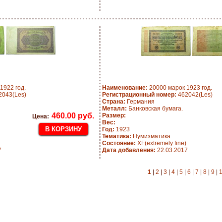
1922 год.
Наименование:
20000 марок 1923 год.
043(Les)
Регистрационный номер:
462042(Les)
Страна:
Германия
Металл:
Банковская бумага.
460.00 руб.
Размер:
Цена:
Вес:
Год:
1923
Тематика:
Нумизматика
Состояние:
XF(extremely fine)
7
Дата добавления:
22.03.2017
1
|
2
|
3
|
4
|
5
|
6
|
7
|
8
|
9
|