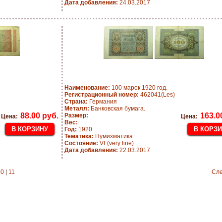
Дата добавления:
24.03.2017
Наименование:
100 марок 1920 год.
Регистрационный номер:
462041(Les)
Страна:
Германия
Металл:
Банковская бумага.
88.00 руб.
163.0
Размер:
Цена:
Цена:
Вес:
Год:
1920
Тематика:
Нумизматика
Состояние:
VF(very fine)
Дата добавления:
22.03.2017
10
|
11
Сл