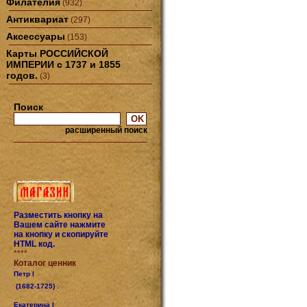
Филателия
(932)
Антиквариат
(297)
Аксессуары
(153)
Карты РОССИЙСКОЙ
ИМПЕРИИ с 1737 и 1855
годов.
(3)
Поиск
расширенный поиск
Разместить кнопку на
Вашем сайте нажмите
на кнопку и скопируйте
HTML код.
****
Коталог ценник
Петр I
(1682-1725) .
Екатерина I