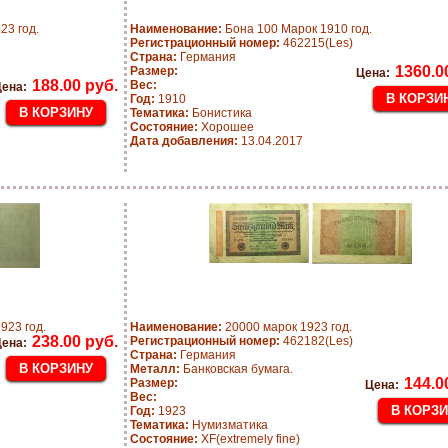
23 год.
Наименование:
Бона 100 Марок 1910 год.
Регистрационный номер:
462215(Les)
Страна:
Германия
1360.0
Размер:
Цена:
188.00 руб.
Вес:
ена:
Год:
1910
Тематика:
Бонистика
Состояние:
Хорошее
Дата добавления:
13.04.2017
923 год.
Наименование:
20000 марок 1923 год.
238.00 руб.
Регистрационный номер:
462182(Les)
ена:
Страна:
Германия
Металл:
Банковская бумага.
144.0
Размер:
Цена:
Вес:
Год:
1923
Тематика:
Нумизматика
Состояние:
XF(extremely fine)