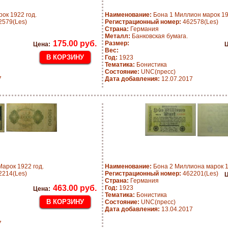
ок 1922 год.
Наименование:
Бона 1 Миллион марок 19
579(Les)
Регистрационный номер:
462578(Les)
Страна:
Германия
Металл:
Банковская бумага.
175.00 руб.
Размер:
Цена:
Ц
Вес:
Год:
1923
Тематика:
Бонистика
Состояние:
UNC(пресс)
7
Дата добавления:
12.07.2017
арок 1922 год.
Наименование:
Бона 2 Миллиона марок 1
214(Les)
Регистрационный номер:
462201(Les)
Ц
Страна:
Германия
463.00 руб.
Год:
1923
Цена:
Тематика:
Бонистика
Состояние:
UNC(пресс)
Дата добавления:
13.04.2017
7