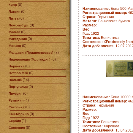
(0)
Кипр
Наименование:
Бона 500 Мар
(0)
Латвия
Регистрационный номер:
462
Страна:
Германия
(0)
Литва
Металл:
Банковская бумага.
(0)
Размер:
Люксембург
Вес:
(0)
Мальта
Год:
1922
Тематика:
Бонистика
(0)
Македония
Состояние:
XF(extremely fine)
(0)
Монако
Дата добавления:
12.07.201
(7)
Молдавия(Приднестровье)
(0)
Нидерланды (Голландия)
(0)
Норвегия
(0)
Остров Мэн
(14)
Польша
(0)
Португалия
(0)
Пруссия
Наименование:
Бона 10000 М
(4)
Румыния
Регистрационный номер:
462
Страна:
Германия
(0)
Саксония
Размер:
Вес:
(0)
Сан-Марино
Год:
1922
(1)
Сербия
Тематика:
Бонистика
Состояние:
Хорошее
(0)
Словения
Дата добавления:
13.04.201