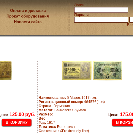
Логин:
Оплата и доставка
Пароль:
Прокат оборудования
Новости сайта
Ре
Наименование:
5 Марок 1917 год.
Регистрационный номер:
464576(Les)
Страна:
Германия
Металл:
Банковская бумага.
125.00 руб.
175.0
Размер:
ена:
Цена:
Вес:
Год:
1917
Тематика:
Бонистика
Состояние:
XF(extremely fine)