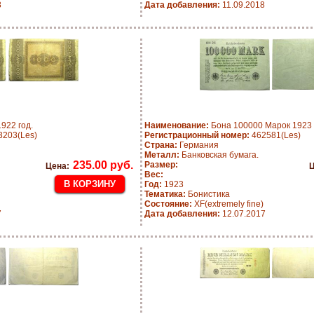
8
Дата добавления:
11.09.2018
922 год.
Наименование:
Бона 100000 Марок 1923 
203(Les)
Регистрационный номер:
462581(Les)
Страна:
Германия
Металл:
Банковская бумага.
235.00 руб.
Размер:
Цена:
Ц
Вес:
Год:
1923
Тематика:
Бонистика
Состояние:
XF(extremely fine)
7
Дата добавления:
12.07.2017