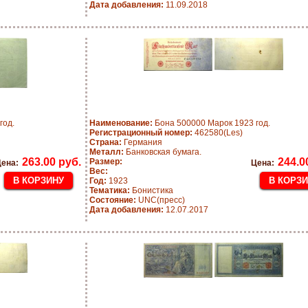
Дата добавления:
11.09.2018
год.
Наименование:
Бона 500000 Марок 1923 год.
Регистрационный номер:
462580(Les)
Страна:
Германия
Металл:
Банковская бумага.
263.00 руб.
244.0
Размер:
ена:
Цена:
Вес:
Год:
1923
Тематика:
Бонистика
Состояние:
UNC(пресс)
Дата добавления:
12.07.2017