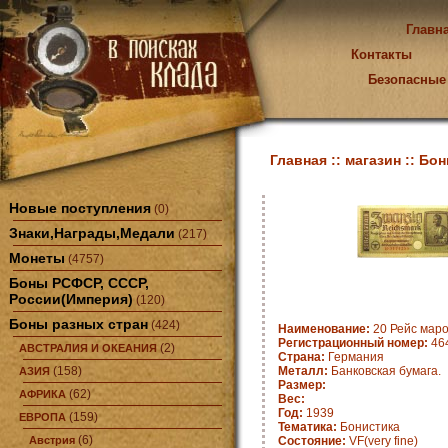
Главн
Контакты
Безопасные
Главная ::
магазин ::
Бон
Новые поступления
(0)
Знаки,Награды,Медали
(217)
Монеты
(4757)
Боны РСФСР, СССР,
России(Империя)
(120)
Боны разных стран
(424)
Наименование:
20 Рейс марок
Регистрационный номер:
464
(2)
АВСТРАЛИЯ И ОКЕАНИЯ
Страна:
Германия
(158)
Металл:
Банковская бумага.
АЗИЯ
Размер:
(62)
АФРИКА
Вес:
Год:
1939
(159)
ЕВРОПА
Тематика:
Бонистика
(6)
Австрия
Состояние:
VF(very fine)