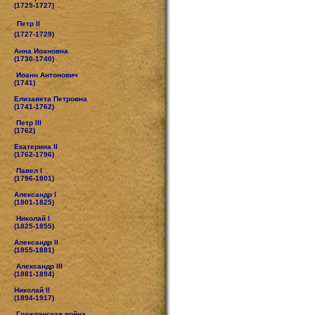
(1725-1727)
Петр II
(1727-1729)
Анна Иоановна
(1730-1740)
Иоанн Антонович
(1741)
Елизавета Петровна
(1741-1762)
Петр III
(1762)
Екатерина II
(1762-1796)
Павел I
(1796-1801)
Александр I
(1801-1825)
Николай I
(1825-1855)
Александр II
(1855-1881)
Александр III
(1881-1894)
Николай II
(1894-1917)
Гражданская война