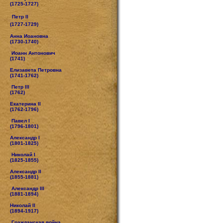
(1725-1727)
Петр II
(1727-1729)
Анна Иоановна
(1730-1740)
Иоанн Антонович
(1741)
Елизавета Петровна
(1741-1762)
Петр III
(1762)
Екатерина II
(1762-1796)
Павел I
(1796-1801)
Александр I
(1801-1825)
Николай I
(1825-1855)
Александр II
(1855-1881)
Александр III
(1881-1894)
Николай II
(1894-1917)
Гражданская война