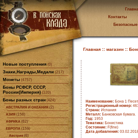
Главн
Контакты
Безопасные
Главная ::
магазин ::
Бон
Новые поступления
(0)
Знаки,Награды,Медали
(217)
Монеты
(4757)
Боны РСФСР, СССР,
России(Империя)
(120)
Боны разных стран
(424)
Наименование:
Бона 1 Песет
Регистрационный номер:
463
(2)
АВСТРАЛИЯ И ОКЕАНИЯ
Страна:
Испания
(158)
Металл:
Банковская бумага.
АЗИЯ
Год:
1953
(62)
АФРИКА
Тематика:
Бонистика
Состояние:
F(fine)
(159)
ЕВРОПА
Дата добавления:
03.02.201
(6)
Австрия