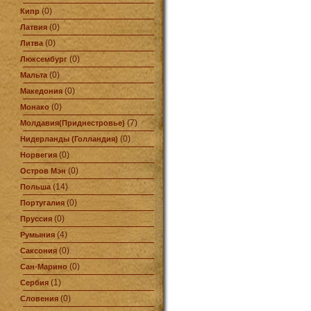
(0)
Кипр
(0)
Латвия
(0)
Литва
(0)
Люксембург
(0)
Мальта
(0)
Македония
(0)
Монако
(7)
Молдавия(Приднестровье)
(0)
Нидерланды (Голландия)
(0)
Норвегия
(0)
Остров Мэн
(14)
Польша
(0)
Португалия
(0)
Пруссия
(4)
Румыния
(0)
Саксония
(0)
Сан-Марино
(1)
Сербия
(0)
Словения