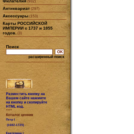
Филателия
(932)
Антиквариат
(297)
Аксессуары
(153)
Карты РОССИЙСКОЙ
ИМПЕРИИ с 1737 и 1855
годов.
(3)
Поиск
расширенный поиск
Разместить кнопку на
Вашем сайте нажмите
на кнопку и скопируйте
HTML код.
****
Коталог ценник
Петр I
(1682-1725) .
Екатерина I