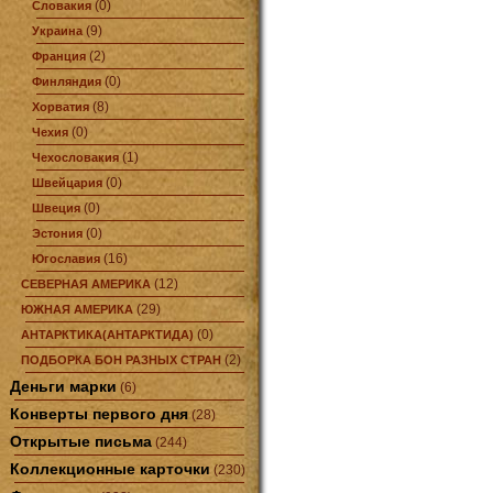
(0)
Словакия
(9)
Украина
(2)
Франция
(0)
Финляндия
(8)
Хорватия
(0)
Чехия
(1)
Чехословакия
(0)
Швейцария
(0)
Швеция
(0)
Эстония
(16)
Югославия
(12)
СЕВЕРНАЯ АМЕРИКА
(29)
ЮЖНАЯ АМЕРИКА
(0)
АНТАРКТИКА(АНТАРКТИДА)
(2)
ПОДБОРКА БОН РАЗНЫХ СТРАН
Деньги марки
(6)
Конверты первого дня
(28)
Открытые письма
(244)
Коллекционные карточки
(230)