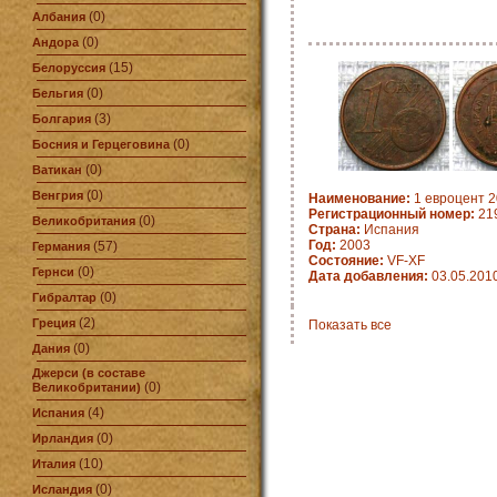
(0)
Албания
(0)
Андора
(15)
Белоруссия
(0)
Бельгия
(3)
Болгария
(0)
Босния и Герцеговина
(0)
Ватикан
(0)
Венгрия
Наименование:
1 евроцент 20
Регистрационный номер:
21
(0)
Великобритания
Страна:
Испания
Год:
2003
(57)
Германия
Состояние:
VF-XF
(0)
Гернси
Дата добавления:
03.05.201
(0)
Гибралтар
(2)
Греция
Показать все
(0)
Дания
Джерси (в составе
(0)
Великобритании)
(4)
Испания
(0)
Ирландия
(10)
Италия
(0)
Исландия