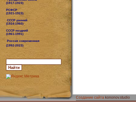
(1917-1923)
РСФСР
(1921-1923)
СССР ранний
(1924-1960)
СССР поздний
(1961-1991)
Россия современная
(1992-2023)
Создание сайта
kononov.studio