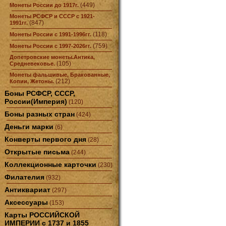
(449)
Монеты России до 1917г.
Монеты РСФСР и СССР с 1921-
(847)
1991гг.
(118)
Монеты России с 1991-1996гг.
(759)
Монеты России с 1997-2026гг.
Допетровские монеты.Антика,
(105)
Средневековье.
Монеты фальшивые, Бракованные,
(212)
Копии, Жетоны.
Боны РСФСР, СССР,
России(Империя)
(120)
Боны разных стран
(424)
Деньги марки
(6)
Конверты первого дня
(28)
Открытые письма
(244)
Коллекционные карточки
(230)
Филателия
(932)
Антиквариат
(297)
Аксессуары
(153)
Карты РОССИЙСКОЙ
ИМПЕРИИ с 1737 и 1855