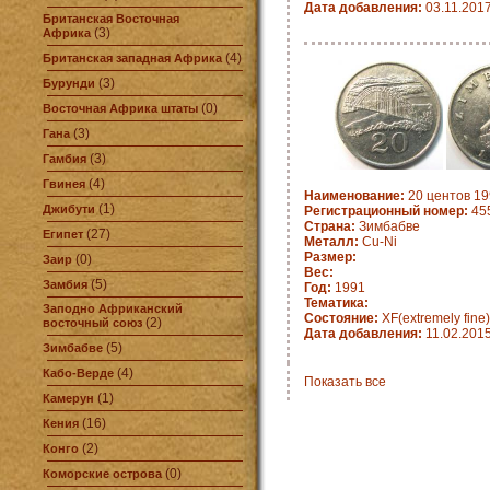
Дата добавления:
03.11.201
Британская Восточная
(3)
Африка
(4)
Британская западная Африка
(3)
Бурунди
(0)
Восточная Африка штаты
(3)
Гана
(3)
Гамбия
(4)
Гвинея
Наименование:
20 центов 19
(1)
Джибути
Регистрационный номер:
455
Страна:
Зимбабве
(27)
Египет
Металл:
Cu-Ni
Размер:
(0)
Заир
Вес:
(5)
Замбия
Год:
1991
Тематика:
Заподно Африканский
Состояние:
XF(extremely fine)
(2)
восточный союз
Дата добавления:
11.02.201
(5)
Зимбабве
(4)
Кабо-Верде
Показать все
(1)
Камерун
(16)
Кения
(2)
Конго
(0)
Коморские острова