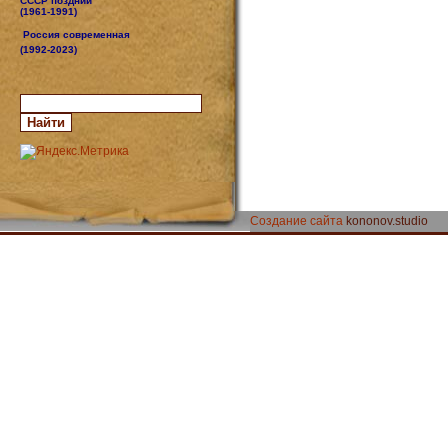
СССР поздний
(1961-1991)
Россия современная
(1992-2023)
Создание сайта
kononov.studio