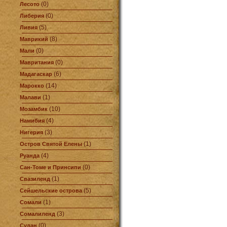
(0)
Лесото
(0)
Либерия
(5)
Ливия
(8)
Маврикий
(0)
Мали
(0)
Мавритания
(6)
Мадагаскар
(14)
Марокко
(1)
Малави
(10)
Мозамбик
(4)
Намибия
(3)
Нигерия
(1)
Остров Святой Елены
(4)
Руанда
(0)
Сан-Томе и Принсипи
(1)
Свазиленд
(5)
Сейшельские острова
(1)
Сомали
(3)
Сомалиленд
(0)
Судан