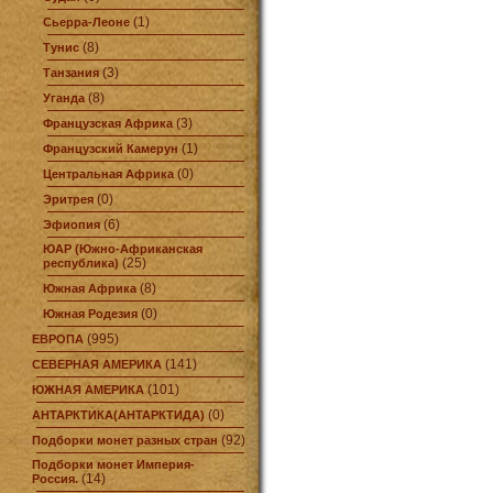
(1)
Сьерра-Леоне
(8)
Тунис
(3)
Танзания
(8)
Уганда
(3)
Французская Африка
(1)
Французский Камерун
(0)
Центральная Африка
(0)
Эритрея
(6)
Эфиопия
ЮАР (Южно-Африканская
(25)
республика)
(8)
Южная Африка
(0)
Южная Родезия
(995)
ЕВРОПА
(141)
СЕВЕРНАЯ АМЕРИКА
(101)
ЮЖНАЯ АМЕРИКА
(0)
АНТАРКТИКА(АНТАРКТИДА)
(92)
Подборки монет разных стран
Подборки монет Империя-
(14)
Россия.