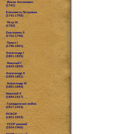
Иоанн Антонович
(1741)
Елизавета Петровна
(1741-1762)
Петр III
(1762)
Екатерина II
(1762-1796)
Павел I
(1796-1801)
Александр I
(1801-1825)
Николай I
(1825-1855)
Александр II
(1855-1881)
Александр III
(1881-1894)
Николай II
(1894-1917)
Гражданская война
(1917-1923)
РСФСР
(1921-1923)
СССР ранний
(1924-1960)