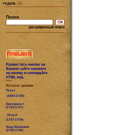
годов.
(3)
Поиск
расширенный поиск
Разместить кнопку на
Вашем сайте нажмите
на кнопку и скопируйте
HTML код.
****
Коталог ценник
Петр I
(1682-1725) .
Екатерина I
(1725-1727)
Петр II
(1727-1729)
Анна Иоановна
(1730-1740)