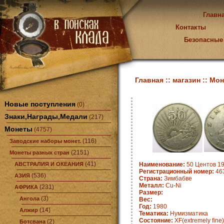
Главн
Контакты
Безопасные
Главная ::
магазин ::
Мон
Новые поступления
(0)
Знаки,Награды,Медали
(217)
Монеты
(4757)
(116)
Заводские наборы монет.
(2151)
Монеты разных стран
(41)
АВСТРАЛИЯ И ОКЕАНИЯ
Наименование:
50 Центов 19
Регистрационный номер:
463
(536)
АЗИЯ
Страна:
Зимбабве
Металл:
Cu-Ni
(231)
АФРИКА
Размер:
(3)
Ангола
Вес:
Год:
1980
(14)
Алжир
Тематика:
Нумизматика
Состояние:
XF(extremely fine)
(2)
Ботсвана