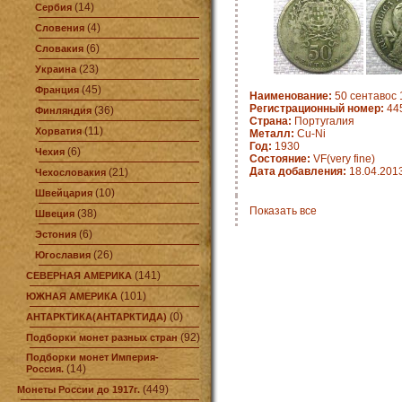
(14)
Сербия
(4)
Словения
(6)
Словакия
(23)
Украина
(45)
Франция
Наименование:
50 сентавос 
Регистрационный номер:
445
(36)
Финляндия
Страна:
Португалия
(11)
Хорватия
Металл:
Cu-Ni
Год:
1930
(6)
Чехия
Состояние:
VF(very fine)
Дата добавления:
18.04.201
(21)
Чехословакия
(10)
Швейцария
Показать все
(38)
Швеция
(6)
Эстония
(26)
Югославия
(141)
СЕВЕРНАЯ АМЕРИКА
(101)
ЮЖНАЯ АМЕРИКА
(0)
АНТАРКТИКА(АНТАРКТИДА)
(92)
Подборки монет разных стран
Подборки монет Империя-
(14)
Россия.
(449)
Монеты России до 1917г.