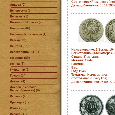
Состояние:
XF(extremely fine)
(0)
Андора
Дата добавления:
16.11.202
(2)
Белоруссия
(28)
Бельгия
(2)
Богемия и Моравия
(46)
Болгария
(1)
Босния и Герцеговина
(5)
Ватикан
(32)
Венгрия
Наименование:
1 Эскудо 1946
(81)
Великобритания
Регистрационный номер:
462
Страна:
Португалия
(89)
Германия
Металл:
Cu-Ni
(8)
Гернси
Размер:
Вес:
(2)
Гибралтар
Год:
1946
Тематика:
Нумизматика.
(34)
Греция
Состояние:
VF(very fine)
(24)
Дания
Дата добавления:
05.09.201
Джерси (в составе
(9)
Великобритании)
(43)
Испания
(12)
Ирландия
(52)
Италия
(7)
Исландия