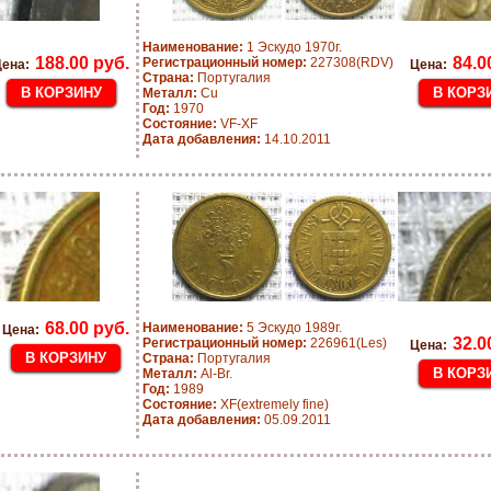
Наименование:
1 Эскудо 1970г.
188.00 руб.
84.0
Регистрационный номер:
227308(RDV)
ена:
Цена:
Страна:
Португалия
Металл:
Cu
Год:
1970
Состояние:
VF-XF
Дата добавления:
14.10.2011
68.00 руб.
Наименование:
5 Эскудо 1989г.
Цена:
32.0
Регистрационный номер:
226961(Les)
Цена:
Страна:
Португалия
Металл:
Al-Br.
Год:
1989
Состояние:
XF(extremely fine)
Дата добавления:
05.09.2011