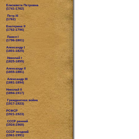
Елизавета Петровна
(1741-1762)
Петр III
(1762)
Екатерина II
(1762-1796)
Павел I
(1796-1801)
Александр I
(1801-1825)
Николай I
(1825-1855)
Александр II
(1855-1881)
Александр III
(1881-1894)
Николай II
(1894-1917)
Гражданская война
(1917-1923)
РСФСР
(1921-1923)
СССР ранний
(1924-1960)
СССР поздний
(1961-1991)