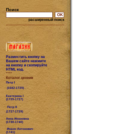
Поиск
расширенный поиск
Разместить кнопку на
Вашем сайте нажмите
на кнопку и скопируйте
HTML код.
****
Коталог ценник
Петр I
(1682-1725) .
Екатерина I
(1725-1727)
Петр II
(1727-1729)
Анна Иоановна
(1730-1740)
Иоанн Антонович
(1741)