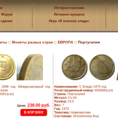
ая
Интернет-магазин
Форум
Интернет-аукцион
 сделки
Игра «В поисках клада»
еты ::
Монеты разных стран ::
ЕВРОПА ::
Португалия
1998 год. Международный год
Наименование:
5 Эскудо 1975 год.
галия
Регистрационный номер:
465686(Les)
081(Les)
Страна:
Португалия
Металл:
Cu-Ni.
Размер:
24,5
238.00 руб.
Вес:
7
Цена:
Год:
1975
Тематика:
Нумизматика
Состояние:
XF(extremely fine)