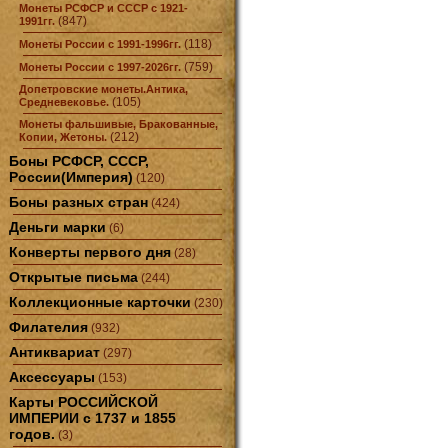
Монеты РСФСР и СССР с 1921-
(847)
1991гг.
(118)
Монеты России с 1991-1996гг.
(759)
Монеты России с 1997-2026гг.
Допетровские монеты.Антика,
(105)
Средневековье.
Монеты фальшивые, Бракованные,
(212)
Копии, Жетоны.
Боны РСФСР, СССР,
России(Империя)
(120)
Боны разных стран
(424)
Деньги марки
(6)
Конверты первого дня
(28)
Открытые письма
(244)
Коллекционные карточки
(230)
Филателия
(932)
Антиквариат
(297)
Аксессуары
(153)
Карты РОССИЙСКОЙ
ИМПЕРИИ с 1737 и 1855
годов.
(3)