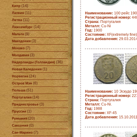
(14)
Кипр
(11)
Латвия
Наименование:
100 рейс 190
Регистрационный номер:
448
(11)
Литва
Страна:
Португалия
Металл:
Cu-Ni
(14)
Люксембург
Год:
1900
(9)
Мальта
Состояние:
XF(extremely fine)
Дата добавления:
29.03.201
(3)
Македония
(7)
Монако
(3)
Молдавия
(36)
Нидерланды (Голландия)
(1)
Новая Каледония
(24)
Норвегия
(6)
Остров Мэн
(51)
Польша
Наименование:
10 Эскудо 19
Регистрационный номер:
22
(14)
Португалия
Страна:
Португалия
(3)
Металл:
Cu-Ni.
Приднестровье
Год:
1988
(1)
Пруссия
Состояние:
XF-45
Дата добавления:
15.10.201
(20)
Румыния
(0)
Саксония
(7)
Сан-Марино