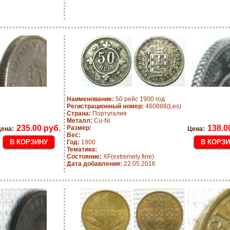
Наименование:
50 рейс 1900 год
Регистрационный номер:
460888(Les)
Страна:
Португалия
Металл:
Cu-Ni
235.00 руб.
138.0
Размер:
ена:
Цена:
Вес:
Год:
1900
Тематика:
Состояние:
XF(extremely fine)
Дата добавления:
22.05.2016