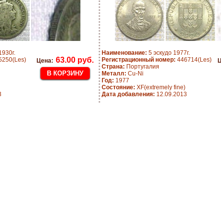
1930г.
Наименование:
5 эскудо 1977г.
63.00 руб.
250(Les)
Регистрационный номер:
446714(Les)
Цена:
Ц
Страна:
Португалия
Металл:
Cu-Ni
Год:
1977
Состояние:
XF(extremely fine)
3
Дата добавления:
12.09.2013