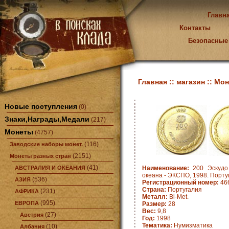
Главн
Контакты
Безопасные
Главная ::
магазин ::
Мон
Новые поступления
(0)
Знаки,Награды,Медали
(217)
Монеты
(4757)
(116)
Заводские наборы монет.
(2151)
Монеты разных стран
(41)
АВСТРАЛИЯ И ОКЕАНИЯ
Наименование:
200 Эскудо 
океана - ЭКСПО, 1998. Порту
(536)
АЗИЯ
Регистрационный номер:
466
Страна:
Португалия
(231)
АФРИКА
Металл:
Bi-Met.
(995)
ЕВРОПА
Размер:
28
Вес:
9,8
(27)
Австрия
Год:
1998
Тематика:
Нумизматика
(10)
Албания