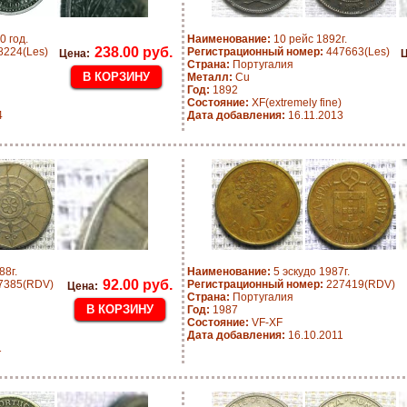
0 год.
Наименование:
10 рейс 1892г.
238.00 руб.
224(Les)
Регистрационный номер:
447663(Les)
Цена:
Ц
Страна:
Португалия
Металл:
Cu
Год:
1892
Состояние:
XF(extremely fine)
4
Дата добавления:
16.11.2013
88г.
Наименование:
5 эскудо 1987г.
92.00 руб.
7385(RDV)
Регистрационный номер:
227419(RDV)
Цена:
Страна:
Португалия
Год:
1987
Состояние:
VF-XF
Дата добавления:
16.10.2011
1