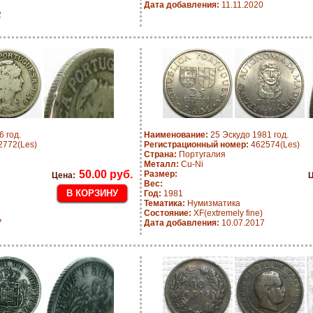
Дата добавления:
11.11.2020
2
 год.
Наименование:
25 Эскудо 1981 год.
772(Les)
Регистрационный номер:
462574(Les)
Страна:
Португалия
Металл:
Cu-Ni
50.00 руб.
Размер:
Цена:
Ц
Вес:
Год:
1981
Тематика:
Нумизматика
Состояние:
XF(extremely fine)
7
Дата добавления:
10.07.2017