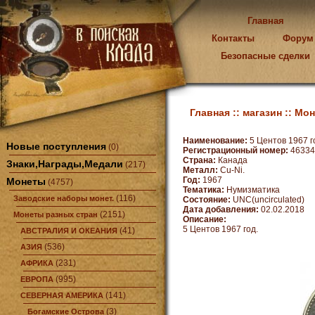
Главная
Контакты
Форум
Безопасные сделки
Главная ::
магазин ::
Мон
Наименование:
5 Центов 1967 г
Новые поступления
(0)
Регистрационный номер:
46334
Страна:
Канада
Знаки,Награды,Медали
(217)
Металл:
Cu-Ni.
Год:
1967
Монеты
(4757)
Тематика:
Нумизматика
(116)
Заводские наборы монет.
Состояние:
UNC(uncirculated)
Дата добавления:
02.02.2018
(2151)
Монеты разных стран
Описание:
5 Центов 1967 год.
(41)
АВСТРАЛИЯ И ОКЕАНИЯ
(536)
АЗИЯ
(231)
АФРИКА
(995)
ЕВРОПА
(141)
СЕВЕРНАЯ АМЕРИКА
(3)
Богамские Острова