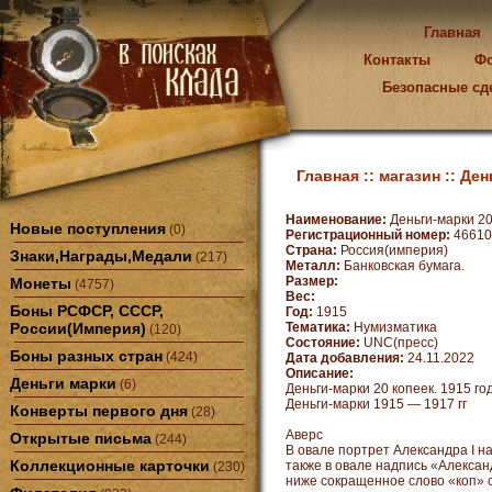
Главная
Контакты
Ф
Безопасные сд
Главная ::
магазин ::
Ден
Наименование:
Деньги-марки 20 
Новые поступления
(0)
Регистрационный номер:
46610
Страна:
Россия(империя)
Знаки,Награды,Медали
(217)
Металл:
Банковская бумага.
Размер:
Монеты
(4757)
Вес:
Боны РСФСР, СССР,
Год:
1915
России(Империя)
Тематика:
Нумизматика
(120)
Состояние:
UNC(пресс)
Боны разных стран
(424)
Дата добавления:
24.11.2022
Описание:
Деньги марки
(6)
Деньги-марки 20 копеек. 1915 го
Деньги-марки 1915 — 1917 гг
Конверты первого дня
(28)
Аверс
Открытые письма
(244)
В овале портрет Александра I н
Коллекционные карточки
также в овале надпись «Александ
(230)
ниже сокращенное слово «коп» 