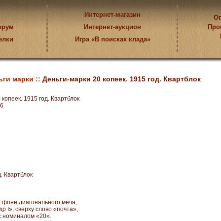
Интернет-магазин
Оп
орум
Интернет-аукцион
Про
елки
Игра «В поисках клада»
ьги марки ::
Деньги-марки 20 копеек. 1915 год. Квартблок
копеек. 1915 год. Квартблок
6
д. Квартблок
а фоне диагонального меча,
р I», сверху слово «почта»,
с номиналом «20».