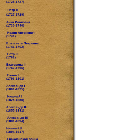
(1725-1727)
Петр II
(1727-1729)
Анна Иоановна
(1730-1740)
Иоанн Антонович
(1741)
Елизавета Петровна
(1741-1762)
Петр III
(1762)
Екатерина II
(1762-1796)
Павел I
(1796-1801)
Александр I
(1801-1825)
Николай I
(1825-1855)
Александр II
(1855-1881)
Александр III
(1881-1894)
Николай II
(1894-1917)
Гражданская война