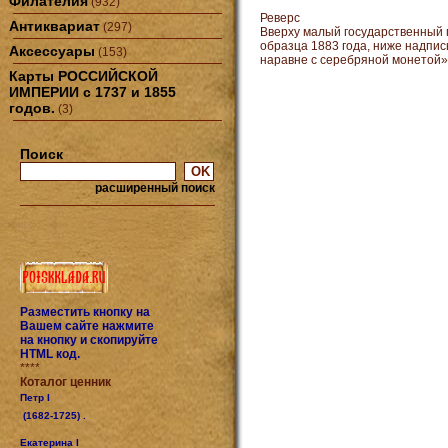
Филателия
(932)
Реверс
Антиквариат
(297)
Вверху малый государственный 
образца 1883 года, ниже надпи
Аксессуары
(153)
наравне с серебряной монетой»
Карты РОССИЙСКОЙ
ИМПЕРИИ с 1737 и 1855
годов.
(3)
Поиск
расширенный поиск
Разместить кнопку на
Вашем сайте нажмите
на кнопку и скопируйте
HTML код.
****
Коталог ценник
Петр I
(1682-1725) .
Екатерина I