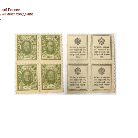
герб России
сь «имеет хождение
.