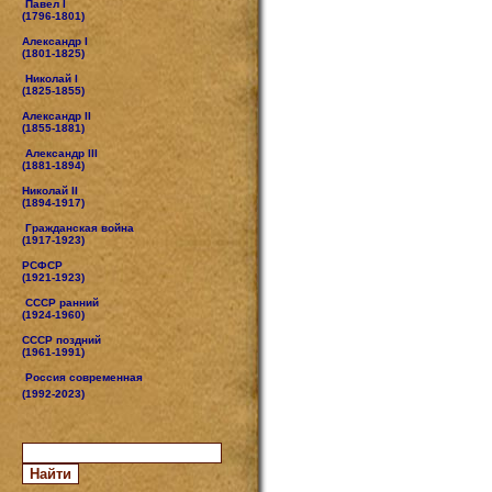
Павел I
(1796-1801)
Александр I
(1801-1825)
Николай I
(1825-1855)
Александр II
(1855-1881)
Александр III
(1881-1894)
Николай II
(1894-1917)
Гражданская война
(1917-1923)
РСФСР
(1921-1923)
СССР ранний
(1924-1960)
СССР поздний
(1961-1991)
Россия современная
(1992-2023)