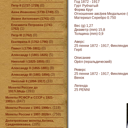
Год 1872 - 1917
(0)
Петр II (1727-1729)
Гурт Рубчатый
Форма Круг
(0)
Анна Иоановна (1730-1740)
Отношение авс/рев Медальное (
Материал Серебро 0.750
(0)
Иоанн Антонович (1741)
Елизавета Петровна (1741-
Вес (g) 1,27
(1)
1762)
Диаметр (mm) 15,8
Толщина (mm) 0,9
(0)
Петр III (1762)
(0)
Аверс:
Екатерина II (1762-1796)
25 пенни 1872 - 1917, Финлянди
(0)
Павел I (1796-1801)
Герб
(5)
Александр I (1801-1825)
Описание
(6)
Николай I (1825-1855)
Орёл (геральдический)
(8)
Александр II (1855-1881)
Реверс
25 пенни 1872 - 1917, Финлянди
(3)
Александр III (1881-1894)
Венок
(33)
Николай II (1894-1917)
Легенда
Монеты России до
25 PENNI
(393)
1917г.Медь
Монеты РСФСР и СССР с 1921-
(847)
1991гг.
(118)
Монеты России с 1991-1996гг.
(759)
Монеты России с 1997-2026гг.
Допетровские монеты.Антика,
(105)
Средневековье.