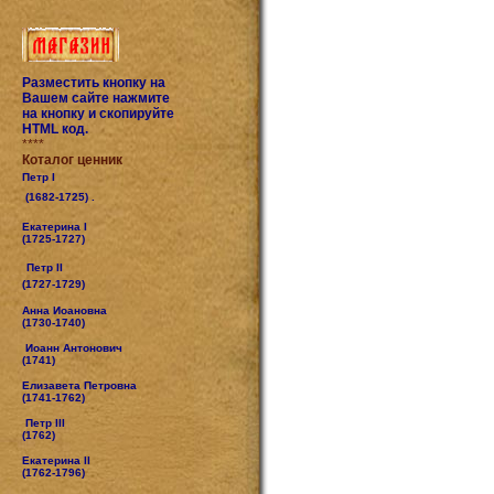
Разместить кнопку на
Вашем сайте нажмите
на кнопку и скопируйте
HTML код.
****
Коталог ценник
Петр I
(1682-1725) .
Екатерина I
(1725-1727)
Петр II
(1727-1729)
Анна Иоановна
(1730-1740)
Иоанн Антонович
(1741)
Елизавета Петровна
(1741-1762)
Петр III
(1762)
Екатерина II
(1762-1796)