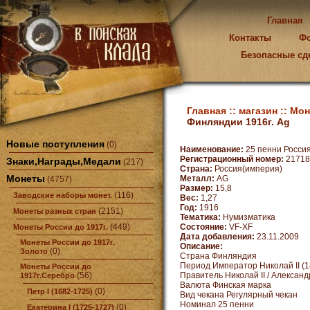
Главная
Контакты
Ф
Безопасные сд
Главная ::
магазин ::
Мон
Финляндии 1916г. Ag
Новые поступления
(0)
Наименование:
25 пенни Россия
Регистрационный номер:
21718
Знаки,Награды,Медали
(217)
Страна:
Россия(империя)
Монеты
Металл:
AG
(4757)
Размер:
15,8
(116)
Заводские наборы монет.
Вес:
1,27
Год:
1916
(2151)
Монеты разных стран
Тематика:
Нумизматика
(449)
Состояние:
VF-XF
Монеты России до 1917г.
Дата добавления:
23.11.2009
Монеты России до 1917г.
Описание:
(0)
Золото
Страна Финляндия
Период Император Николай II (1
Монеты России до
(56)
Правитель Николай II / Александр 
1917г.Серебро
Валюта Финская марка
(0)
Петр I (1682-1725)
Вид чекана Регулярный чекан
Номинал 25 пенни
(0)
Екатерина I (1725-1727)