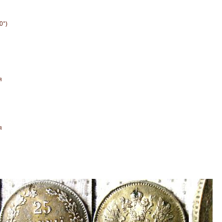
0°)
я
я