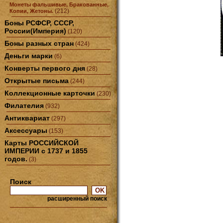
Монеты фальшивые, Бракованные,
(212)
Копии, Жетоны.
Боны РСФСР, СССР,
России(Империя)
(120)
Боны разных стран
(424)
Деньги марки
(6)
Конверты первого дня
(28)
Открытые письма
(244)
Коллекционные карточки
(230)
Филателия
(932)
Антиквариат
(297)
Аксессуары
(153)
Карты РОССИЙСКОЙ
ИМПЕРИИ с 1737 и 1855
годов.
(3)
Поиск
расширенный поиск