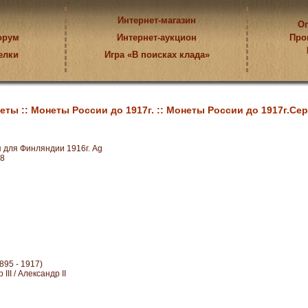
Интернет-магазин
Оп
орум
Интернет-аукцион
Про
елки
Игра «В поисках клада»
еты ::
Монеты России до 1917г. ::
Монеты России до 1917г.Сер
 для Финляндии 1916г. Ag
8
895 - 1917)
III / Александр II