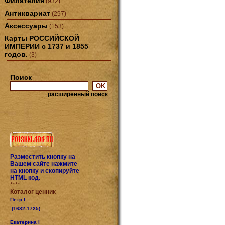
Филателия
(932)
Антиквариат
(297)
Аксессуары
(153)
Карты РОССИЙСКОЙ
ИМПЕРИИ с 1737 и 1855
годов.
(3)
Поиск
расширенный поиск
Разместить кнопку на
Вашем сайте нажмите
на кнопку и скопируйте
HTML код.
****
Коталог ценник
Петр I
(1682-1725) .
Екатерина I