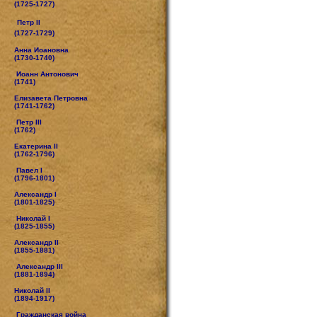
(1725-1727)
Петр II
(1727-1729)
Анна Иоановна
(1730-1740)
Иоанн Антонович
(1741)
Елизавета Петровна
(1741-1762)
Петр III
(1762)
Екатерина II
(1762-1796)
Павел I
(1796-1801)
Александр I
(1801-1825)
Николай I
(1825-1855)
Александр II
(1855-1881)
Александр III
(1881-1894)
Николай II
(1894-1917)
Гражданская война