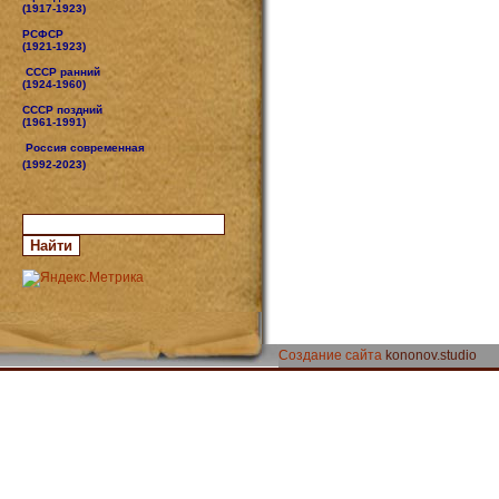
(1917-1923)
РСФСР
(1921-1923)
СССР ранний
(1924-1960)
СССР поздний
(1961-1991)
Россия современная
(1992-2023)
Создание сайта
kononov.studio