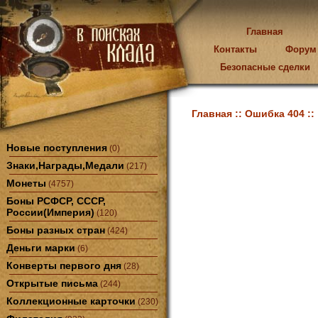
Главная
Контакты
Форум
Безопасные сделки
Главная ::
Ошибка 404 ::
Новые поступления
(0)
Знаки,Награды,Медали
(217)
Монеты
(4757)
Боны РСФСР, СССР,
России(Империя)
(120)
Боны разных стран
(424)
Деньги марки
(6)
Конверты первого дня
(28)
Открытые письма
(244)
Коллекционные карточки
(230)