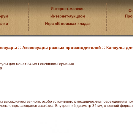
Интернет-магазин
Оп
орум
Интернет-аукцион
Про
елки
Игра «В поисках клада»
ессуары ::
Аксессуары разных производителей ::
Капсулы для
улы для монет 34 мм.Leuchtturm-Германия
9
из высококачественного, особо устойчивого к механическим повреждениям по
легко открывающаяся застёжка. Внутренний диаметр-34 мм, внешний формат-5