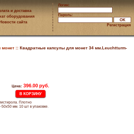
Логин:
лата и доставка
Пароль:
кат оборудования
Новости сайта
Регистрация
 монет ::
Квадратные капсулы для монет 34 мм.Leuchtturm-
396.00 руб.
Цена:
листирола. Плотно
0x50 мм. 10 шт в упаковке.