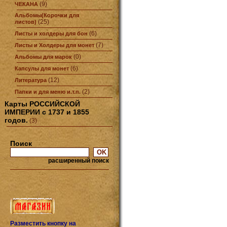
(9)
ЧЕКАНА
Альбомы(Корочки для
(25)
листов)
(6)
Листы и холдеры для бон
(7)
Листы и Холдеры для монет
(0)
Альбомы для марок
(6)
Капсулы для монет
(12)
Литература
(2)
Папки и для меню и.т.п.
Карты РОССИЙСКОЙ
ИМПЕРИИ с 1737 и 1855
годов.
(3)
Поиск
расширенный поиск
Разместить кнопку на