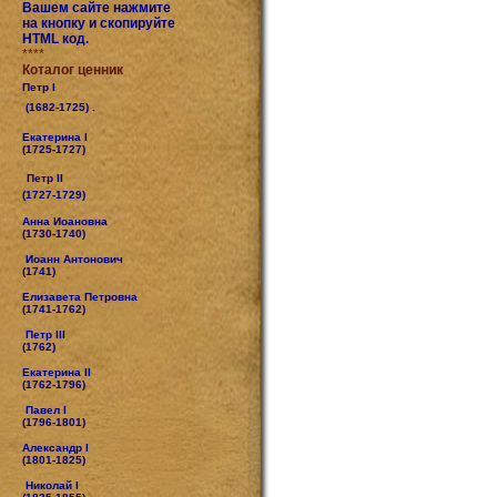
Вашем сайте нажмите
на кнопку и скопируйте
HTML код.
****
Коталог ценник
Петр I
(1682-1725) .
Екатерина I
(1725-1727)
Петр II
(1727-1729)
Анна Иоановна
(1730-1740)
Иоанн Антонович
(1741)
Елизавета Петровна
(1741-1762)
Петр III
(1762)
Екатерина II
(1762-1796)
Павел I
(1796-1801)
Александр I
(1801-1825)
Николай I