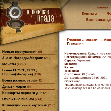
Главная
Контакты
Ф
Безопасные сд
Главная ::
магазин ::
Акс
Германия
Новые поступления
(0)
Наименование:
Квадратные капс
Регистрационный номер:
22360
Знаки,Награды,Медали
(217)
Страна:
Германия
Монеты
Металл:
(4757)
Размер:
Боны РСФСР, СССР,
Тематика:
России(Империя)
(120)
Состояние:
PF(proof)
Дата добавления:
23.01.2011
Боны разных стран
(424)
Описание:
Квадратные капсулы для монет 
Деньги марки
(6)
закрывающаяся и в то же время 
Конверты первого дня
(28)
Открытые письма
(244)
Коллекционные карточки
(230)