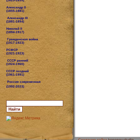
(1825-1855)
Александр II
(1855-1881)
Александр III
(1881-1894)
Николай II
(1894-1917)
Гражданская война
(1917-1923)
РСФСР
(1921-1923)
СССР ранний
(1924-1960)
СССР поздний
(1961-1991)
Россия современная
(1992-2023)