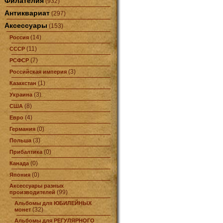
Филателия
(932)
Антиквариат
(297)
Аксессуары
(153)
(14)
Россия
(11)
СССР
(7)
РСФСР
(3)
Российская империя
(1)
Казахстан
(3)
Украина
(8)
США
(4)
Евро
(0)
Германия
(3)
Польша
(0)
Прибалтика
(0)
Канада
(0)
Япония
Аксессуары разных
(99)
производителей
Альбомы для ЮБИЛЕЙНЫХ
(32)
монет
Альбомы для РЕГУЛЯРНОГО