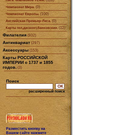
(118)
Лига Чемпионов УЕФА.
(0)
Чемпионат Мира.
(100)
Чемпионат Европы.
(0)
Английская Премьер-Лига.
(12)
Карты тел,дисконт,банковские.
Филателия
(932)
Антиквариат
(297)
Аксессуары
(153)
Карты РОССИЙСКОЙ
ИМПЕРИИ с 1737 и 1855
годов.
(3)
Поиск
расширенный поиск
Разместить кнопку на
Вашем сайте нажмите