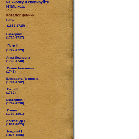
на кнопку и скопируйте
HTML код.
****
Коталог ценник
Петр I
(1682-1725) .
Екатерина I
(1725-1727)
Петр II
(1727-1729)
Анна Иоановна
(1730-1740)
Иоанн Антонович
(1741)
Елизавета Петровна
(1741-1762)
Петр III
(1762)
Екатерина II
(1762-1796)
Павел I
(1796-1801)
Александр I
(1801-1825)
Николай I
(1825-1855)