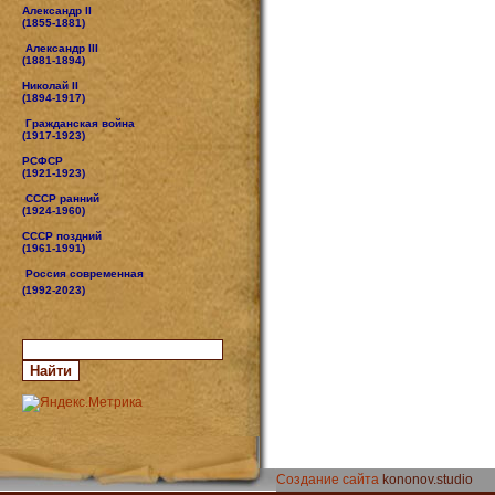
Александр II
(1855-1881)
Александр III
(1881-1894)
Николай II
(1894-1917)
Гражданская война
(1917-1923)
РСФСР
(1921-1923)
СССР ранний
(1924-1960)
СССР поздний
(1961-1991)
Россия современная
(1992-2023)
Создание сайта
kononov.studio