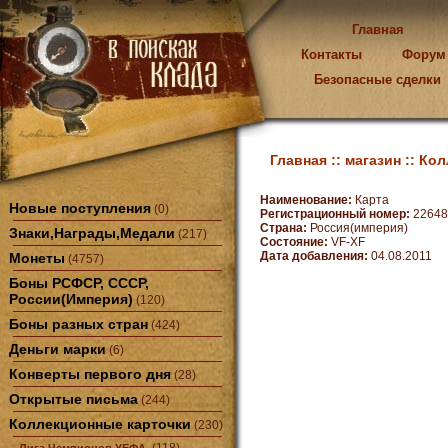
Главная
Контакты
Форум
Безопасные сделки
Главная ::
магазин ::
Кол
Наименование:
Карта
Новые поступления
(0)
Регистрационный номер:
22648
Страна:
Россия(империя)
Знаки,Награды,Медали
(217)
Состояние:
VF-XF
Дата добавления:
04.08.2011
Монеты
(4757)
Боны РСФСР, СССР,
России(Империя)
(120)
Боны разных стран
(424)
Деньги марки
(6)
Конверты первого дня
(28)
Открытые письма
(244)
Коллекционные карточки
(230)