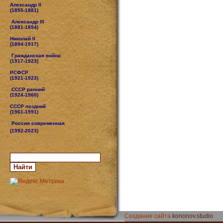
Александр II
(1855-1881)
Александр III
(1881-1894)
Николай II
(1894-1917)
Гражданская война
(1917-1923)
РСФСР
(1921-1923)
СССР ранний
(1924-1960)
СССР поздний
(1961-1991)
Россия современная
(1992-2023)
Создание сайта
kononov.studio