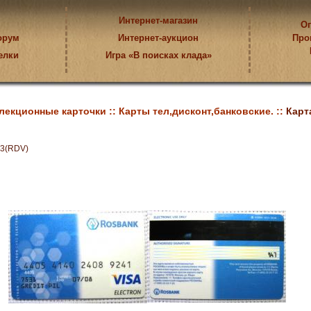
Интернет-магазин
Оп
орум
Интернет-аукцион
Про
елки
Игра «В поисках клада»
лекционные карточки ::
Карты тел,дисконт,банковские. ::
Карт
3(RDV)