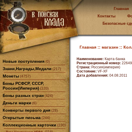
Главная
Контакты
Ф
Безопасные сд
Главная ::
магазин ::
Кол
Наименование:
Карта банка
Новые поступления
(0)
Регистрационный номер:
22649
Страна:
Россия(империя)
Знаки,Награды,Медали
(217)
Состояние:
VF-XF
Дата добавления:
04.08.2011
Монеты
(4757)
Боны РСФСР, СССР,
России(Империя)
(120)
Боны разных стран
(424)
Деньги марки
(6)
Конверты первого дня
(28)
Открытые письма
(244)
Коллекционные карточки
(230)