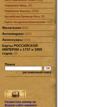
(118)
Лига Чемпионов УЕФА.
(0)
Чемпионат Мира.
(100)
Чемпионат Европы.
(0)
Английская Премьер-Лига.
(12)
Карты тел,дисконт,банковские.
Филателия
(932)
Антиквариат
(297)
Аксессуары
(153)
Карты РОССИЙСКОЙ
ИМПЕРИИ с 1737 и 1855
годов.
(3)
Поиск
расширенный поиск
Разместить кнопку на
Вашем сайте нажмите