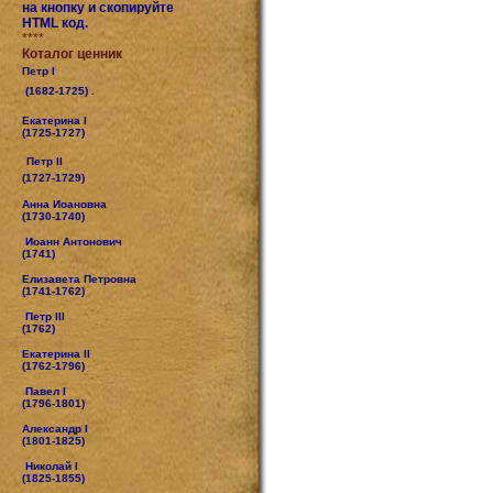
на кнопку и скопируйте
HTML код.
****
Коталог ценник
Петр I
(1682-1725) .
Екатерина I
(1725-1727)
Петр II
(1727-1729)
Анна Иоановна
(1730-1740)
Иоанн Антонович
(1741)
Елизавета Петровна
(1741-1762)
Петр III
(1762)
Екатерина II
(1762-1796)
Павел I
(1796-1801)
Александр I
(1801-1825)
Николай I
(1825-1855)