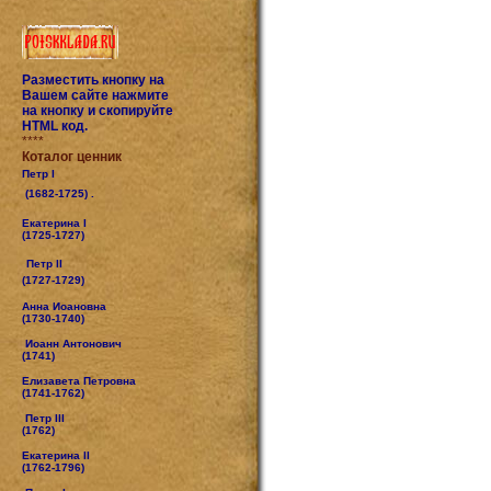
Разместить кнопку на
Вашем сайте нажмите
на кнопку и скопируйте
HTML код.
****
Коталог ценник
Петр I
(1682-1725) .
Екатерина I
(1725-1727)
Петр II
(1727-1729)
Анна Иоановна
(1730-1740)
Иоанн Антонович
(1741)
Елизавета Петровна
(1741-1762)
Петр III
(1762)
Екатерина II
(1762-1796)