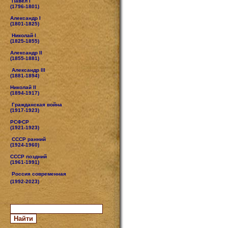
Павел I
(1796-1801)
Александр I
(1801-1825)
Николай I
(1825-1855)
Александр II
(1855-1881)
Александр III
(1881-1894)
Николай II
(1894-1917)
Гражданская война
(1917-1923)
РСФСР
(1921-1923)
СССР ранний
(1924-1960)
СССР поздний
(1961-1991)
Россия современная
(1992-2023)