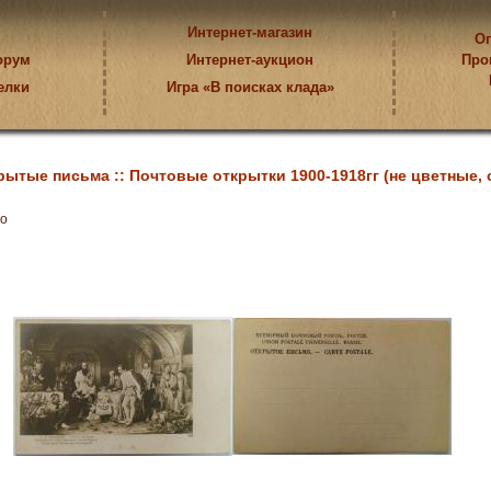
Интернет-магазин
Оп
орум
Интернет-аукцион
Про
елки
Игра «В поисках клада»
рытые письма ::
Почтовые открытки 1900-1918гг (не цветные, 
мо