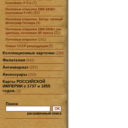
(7)
(сосояние: F-F+)
Почтовые открытки 1900-1918гг
(95)
(состояние F+VF)
Почтовые открытки. Автор: личный
(4)
фотограф Гитлера
Почтовые открытки 1900-1918гг (не
(21)
цветные, состояние XF-пресс)
(101)
Почтовые открытки
(5)
Плакат СССР репродукция
Коллекционные карточки
(230)
Филателия
(932)
Антиквариат
(297)
Аксессуары
(153)
Карты РОССИЙСКОЙ
ИМПЕРИИ с 1737 и 1855
годов.
(3)
Поиск
расширенный поиск