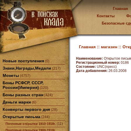
Главная
Контакты
Ф
Безопасные сд
Главная ::
магазин ::
Отк
Наименование:
Открытое пись
Новые поступления
(0)
Регистрационный номер:
0186
Состояние:
UNC(пресс)
Знаки,Награды,Медали
(217)
Дата добавления:
26.03.2008
Монеты
(4757)
Боны РСФСР, СССР,
России(Империя)
(120)
Боны разных стран
(424)
Деньги марки
(6)
Конверты первого дня
(28)
Открытые письма
(244)
(11)
Почтовые открытки 1910-1918г.
Почтовые открытки 1900-1918г