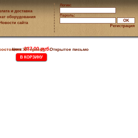
Логин:
лата и доставка
Пароль:
кат оборудования
Новости сайта
Регистрация
237.00 руб.
состояние XF-пресс) ::
Открытое письмо
Цена: