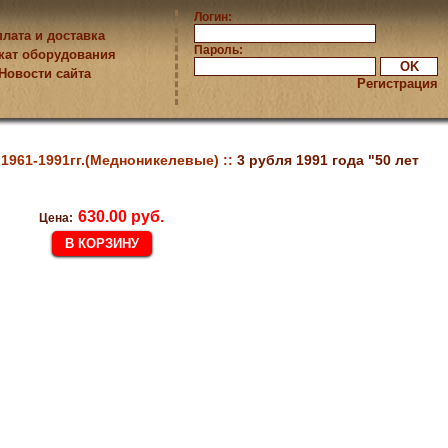
Логин:
лата и доставка
Пароль:
кат оборудования
Новости сайта
Регистрация
961-1991гг.(Медноникелевые) ::
3 рубля 1991 года "50 лет
630.00 руб.
Цена: