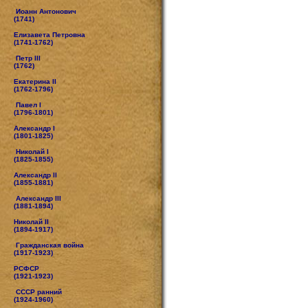
Иоанн Антонович
(1741)
Елизавета Петровна
(1741-1762)
Петр III
(1762)
Екатерина II
(1762-1796)
Павел I
(1796-1801)
Александр I
(1801-1825)
Николай I
(1825-1855)
Александр II
(1855-1881)
Александр III
(1881-1894)
Николай II
(1894-1917)
Гражданская война
(1917-1923)
РСФСР
(1921-1923)
СССР ранний
(1924-1960)