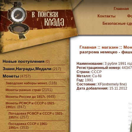
Главная
Контакты
Ф
Безопасные сд
Главная ::
магазин ::
Мон
разгрома немецко - фаш
Новые поступления
(0)
Наименование:
3 рубля 1991 го
Регистрационный номер:
44347
Знаки,Награды,Медали
(217)
Страна:
СССР
Монеты
Металл:
Cu-Ni
(4757)
Год:
1991
(116)
Заводские наборы монет.
Состояние:
XF(extremely fine)
Дата добавления:
15.11.2012
(2151)
Монеты разных стран
(449)
Монеты России до 1917г.
Монеты РСФСР и СССР с 1921-
(847)
1991гг.
Погодовка РСФСР и СССР с 1921-
(257)
1957гг.
Погодовка СССР с 1961-
(353)
1991гг.