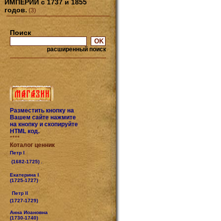
ИМПЕРИИ с 1737 и 1855
годов.
(3)
Поиск
расширенный поиск
Разместить кнопку на
Вашем сайте нажмите
на кнопку и скопируйте
HTML код.
****
Коталог ценник
Петр I
(1682-1725) .
Екатерина I
(1725-1727)
Петр II
(1727-1729)
Анна Иоановна
(1730-1740)