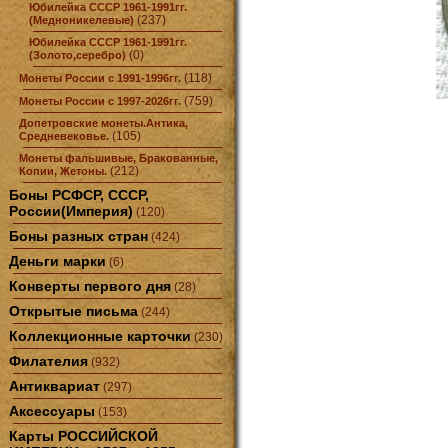
Юбилейка СССР 1961-1991гг.
(237)
(Медноникелевые)
Юбилейка СССР 1961-1991гг.
(0)
(Золото,серебро)
(118)
Монеты России с 1991-1996гг.
(759)
Монеты России с 1997-2026гг.
Допетровские монеты.Антика,
(105)
Средневековье.
Монеты фальшивые, Бракованные,
(212)
Копии, Жетоны.
Боны РСФСР, СССР,
России(Империя)
(120)
Боны разных стран
(424)
Деньги марки
(6)
Конверты первого дня
(28)
Открытые письма
(244)
Коллекционные карточки
(230)
Филателия
(932)
Антиквариат
(297)
Аксессуары
(153)
Карты РОССИЙСКОЙ