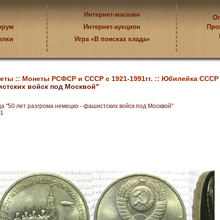
Интернет-магазин
Оп
орум
Интернет-аукцион
Про
елки
Игра «В поисках клада»
еты ::
Монеты РСФСР и СССР с 1921-1991гг. ::
Юбилейка СССР 1
истских войск под Москвой"
да "50 лет разгрома немецко - фашистских войск под Москвой"
1