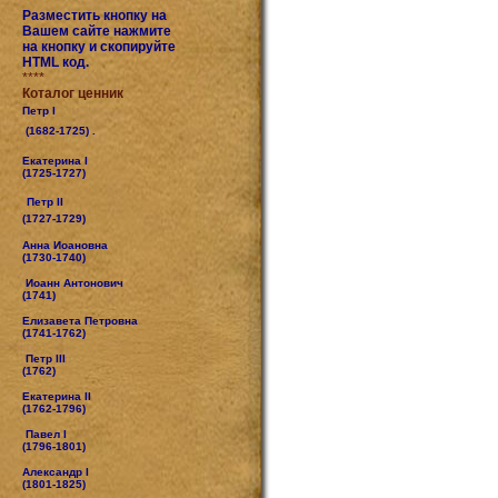
Разместить кнопку на
Вашем сайте нажмите
на кнопку и скопируйте
HTML код.
****
Коталог ценник
Петр I
(1682-1725) .
Екатерина I
(1725-1727)
Петр II
(1727-1729)
Анна Иоановна
(1730-1740)
Иоанн Антонович
(1741)
Елизавета Петровна
(1741-1762)
Петр III
(1762)
Екатерина II
(1762-1796)
Павел I
(1796-1801)
Александр I
(1801-1825)