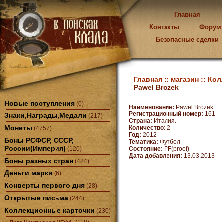
Главная
Контакты
Форум
Безопасные сделки
Главная ::
магазин ::
Кол
Pawel Brozek
Новые поступления
(0)
Наименование:
Pawel Brozek
Регистрационный номер:
161
Знаки,Награды,Медали
(217)
Страна:
Италия.
Монеты
Количество:
2
(4757)
Год:
2012
Боны РСФСР, СССР,
Тематика:
Футбол
России(Империя)
(120)
Состояние:
PF(proof)
Дата добавления:
13.03.2013
Боны разных стран
(424)
Деньги марки
(6)
Конверты первого дня
(28)
Открытые письма
(244)
Коллекционные карточки
(230)