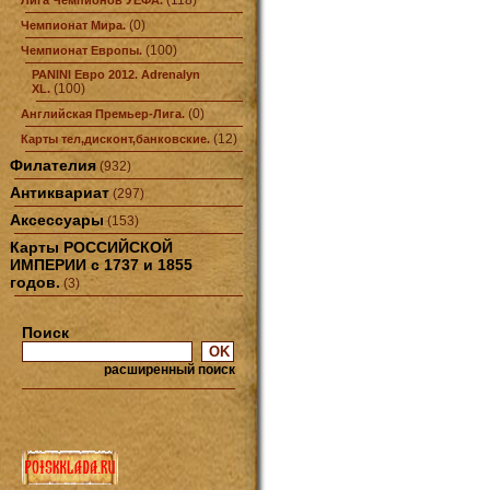
(118)
Лига Чемпионов УЕФА.
(0)
Чемпионат Мира.
(100)
Чемпионат Европы.
PANINI Евро 2012. Adrenalyn
(100)
XL.
(0)
Английская Премьер-Лига.
(12)
Карты тел,дисконт,банковские.
Филателия
(932)
Антиквариат
(297)
Аксессуары
(153)
Карты РОССИЙСКОЙ
ИМПЕРИИ с 1737 и 1855
годов.
(3)
Поиск
расширенный поиск