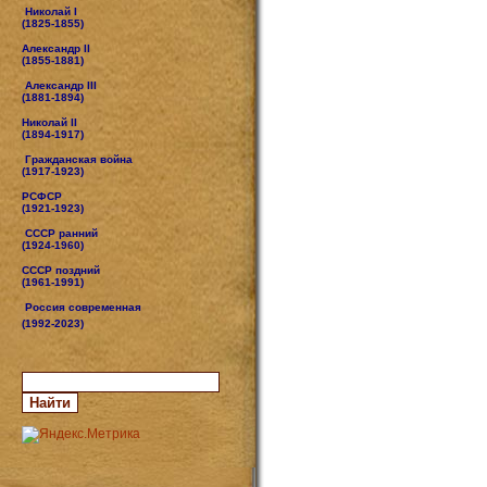
Николай I
(1825-1855)
Александр II
(1855-1881)
Александр III
(1881-1894)
Николай II
(1894-1917)
Гражданская война
(1917-1923)
РСФСР
(1921-1923)
СССР ранний
(1924-1960)
СССР поздний
(1961-1991)
Россия современная
(1992-2023)