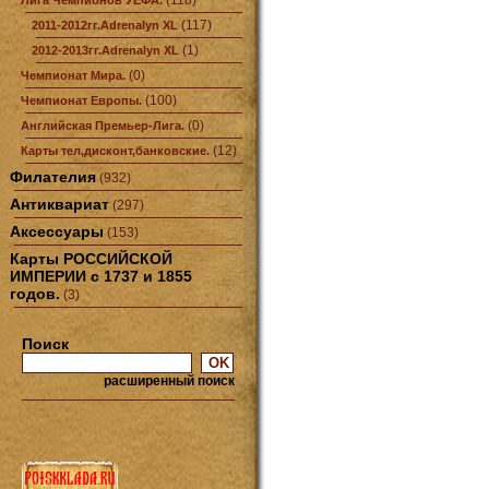
(118)
Лига Чемпионов УЕФА.
(117)
2011-2012гг.Adrenalyn XL
(1)
2012-2013гг.Adrenalyn XL
(0)
Чемпионат Мира.
(100)
Чемпионат Европы.
(0)
Английская Премьер-Лига.
(12)
Карты тел,дисконт,банковские.
Филателия
(932)
Антиквариат
(297)
Аксессуары
(153)
Карты РОССИЙСКОЙ
ИМПЕРИИ с 1737 и 1855
годов.
(3)
Поиск
расширенный поиск