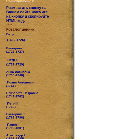
Разместить кнопку на
Вашем сайте нажмите
на кнопку и скопируйте
HTML код.
****
Коталог ценник
Петр I
(1682-1725) .
Екатерина I
(1725-1727)
Петр II
(1727-1729)
Анна Иоановна
(1730-1740)
Иоанн Антонович
(1741)
Елизавета Петровна
(1741-1762)
Петр III
(1762)
Екатерина II
(1762-1796)
Павел I
(1796-1801)
Александр I
(1801-1825)