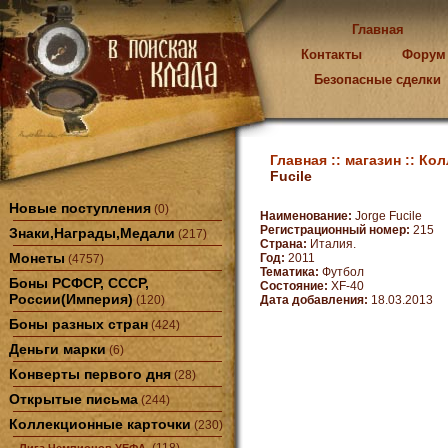
Главная
Контакты
Форум
Безопасные сделки
Главная ::
магазин ::
Кол
Fucile
Новые поступления
(0)
Наименование:
Jorge Fucile
Регистрационный номер:
215
Знаки,Награды,Медали
(217)
Страна:
Италия.
Монеты
Год:
2011
(4757)
Тематика:
Футбол
Боны РСФСР, СССР,
Состояние:
XF-40
России(Империя)
(120)
Дата добавления:
18.03.2013
Боны разных стран
(424)
Деньги марки
(6)
Конверты первого дня
(28)
Открытые письма
(244)
Коллекционные карточки
(230)