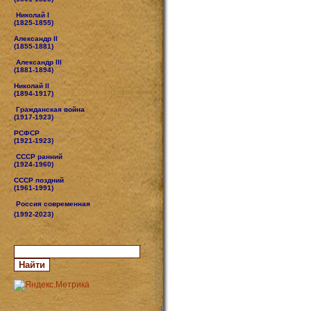
Николай I
(1825-1855)
Александр II
(1855-1881)
Александр III
(1881-1894)
Николай II
(1894-1917)
Гражданская война
(1917-1923)
РСФСР
(1921-1923)
СССР ранний
(1924-1960)
СССР поздний
(1961-1991)
Россия современная
(1992-2023)