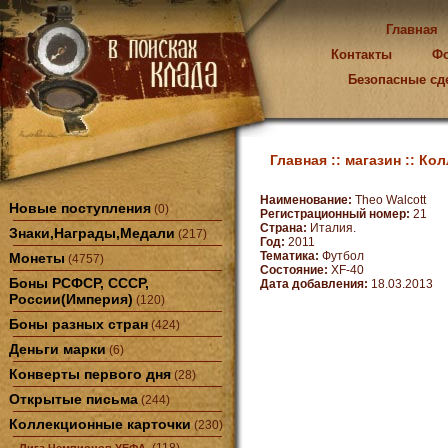
Главная
Контакты
Ф
Безопасные сд
Главная ::
магазин ::
Кол
Наименование:
Theo Walcott
Новые поступления
(0)
Регистрационный номер:
21
Страна:
Италия.
Знаки,Награды,Медали
(217)
Год:
2011
Тематика:
Футбол
Монеты
(4757)
Состояние:
XF-40
Боны РСФСР, СССР,
Дата добавления:
18.03.2013
России(Империя)
(120)
Боны разных стран
(424)
Деньги марки
(6)
Конверты первого дня
(28)
Открытые письма
(244)
Коллекционные карточки
(230)