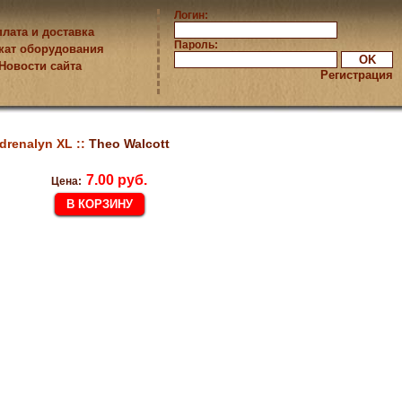
Логин:
лата и доставка
Пароль:
кат оборудования
Новости сайта
Регистрация
drenalyn XL ::
Theo Walcott
7.00 руб.
Цена: