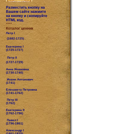
Разместить кнопку на
Вашем сайте нажмите
на кнопку и скопируйте
HTML код.
****
Коталог ценник
Петр I
(1682-1725) .
Екатерина I
(1725-1727)
Петр II
(1727-1729)
Анна Иоановна
(1730-1740)
Иоанн Антонович
(1741)
Елизавета Петровна
(1741-1762)
Петр III
(1762)
Екатерина II
(1762-1796)
Павел I
(1796-1801)
Александр I
(1801-1825)