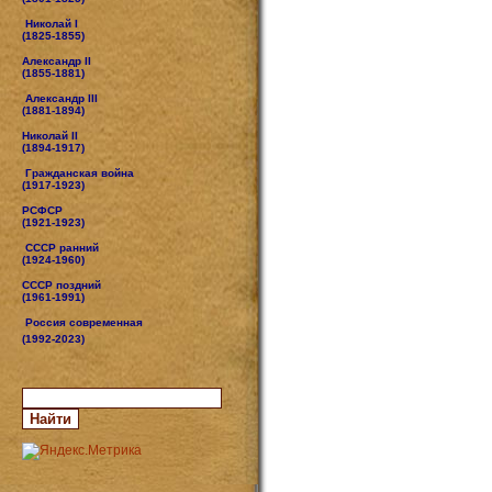
Николай I
(1825-1855)
Александр II
(1855-1881)
Александр III
(1881-1894)
Николай II
(1894-1917)
Гражданская война
(1917-1923)
РСФСР
(1921-1923)
СССР ранний
(1924-1960)
СССР поздний
(1961-1991)
Россия современная
(1992-2023)