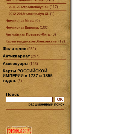
(118)
Лига Чемпионов УЕФА.
(117)
2011-2012гг.Adrenalyn XL
(1)
2012-2013гг.Adrenalyn XL
(0)
Чемпионат Мира.
(100)
Чемпионат Европы.
(0)
Английская Премьер-Лига.
(12)
Карты тел,дисконт,банковские.
Филателия
(932)
Антиквариат
(297)
Аксессуары
(153)
Карты РОССИЙСКОЙ
ИМПЕРИИ с 1737 и 1855
годов.
(3)
Поиск
расширенный поиск