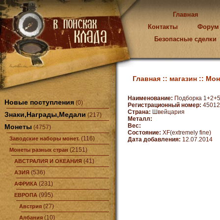
Главная
Контакты
Форум
Безопасные сделки
Главная ::
магазин ::
Мон
Наименование:
Подборка 1+2+5
Новые поступления
(0)
Регистрационный номер:
45012
Страна:
Швейцария
Знаки,Награды,Медали
(217)
Металл:
Вес:
Монеты
(4757)
Состояние:
XF(extremely fine)
(116)
Заводские наборы монет.
Дата добавления:
12.07.2014
(2151)
Монеты разных стран
(41)
АВСТРАЛИЯ И ОКЕАНИЯ
(536)
АЗИЯ
(231)
АФРИКА
(995)
ЕВРОПА
(27)
Австрия
(10)
Албания