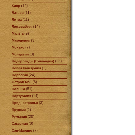
(14)
Кипр
(11)
Латвия
(11)
Литва
(14)
Люксембург
(9)
Мальта
(3)
Македония
(7)
Монако
(3)
Молдавия
(36)
Нидерланды (Голландия)
(1)
Новая Каледония
(24)
Норвегия
(6)
Остров Мэн
(51)
Польша
(14)
Португалия
(3)
Приднестровье
(1)
Пруссия
(20)
Румыния
(0)
Саксония
(7)
Сан-Марино