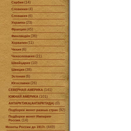
(14)
Сербия
(4)
Словения
(6)
Словакия
(23)
Украина
(45)
Франция
(36)
Финляндия
(11)
Хорватия
(6)
Чехия
(21)
Чехословакия
(10)
Швейцария
(38)
Швеция
(6)
Эстония
(26)
Югославия
(141)
СЕВЕРНАЯ АМЕРИКА
(101)
ЮЖНАЯ АМЕРИКА
(0)
АНТАРКТИКА(АНТАРКТИДА)
(92)
Подборки монет разных стран
Подборки монет Империя-
(14)
Россия.
(449)
Монеты России до 1917г.