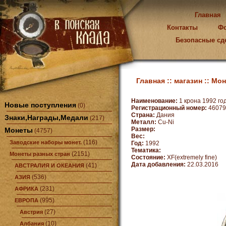
Главная
Контакты
Ф
Безопасные сд
Главная ::
магазин ::
Мон
Наименование:
1 крона 1992 го
Новые поступления
(0)
Регистрационный номер:
46079
Страна:
Дания
Знаки,Награды,Медали
(217)
Металл:
Cu-Ni
Размер:
Монеты
(4757)
Вес:
(116)
Заводские наборы монет.
Год:
1992
Тематика:
(2151)
Монеты разных стран
Состояние:
XF(extremely fine)
Дата добавления:
22.03.2016
(41)
АВСТРАЛИЯ И ОКЕАНИЯ
(536)
АЗИЯ
(231)
АФРИКА
(995)
ЕВРОПА
(27)
Австрия
(10)
Албания