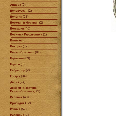
(0)
Андора
(2)
Белоруссия
(28)
Бельгия
(2)
Богемия и Моравия
(46)
Болгария
(1)
Босния и Герцеговина
(5)
Ватикан
(32)
Венгрия
(81)
Великобритания
(89)
Германия
(8)
Гернси
(2)
Гибралтар
(34)
Греция
(24)
Дания
Джерси (в составе
(9)
Великобритании)
(43)
Испания
(12)
Ирландия
(52)
Италия
(7)
Исландия