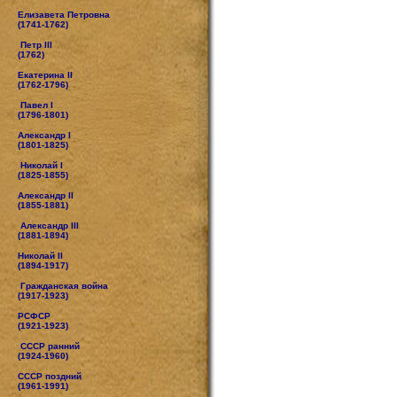
Елизавета Петровна
(1741-1762)
Петр III
(1762)
Екатерина II
(1762-1796)
Павел I
(1796-1801)
Александр I
(1801-1825)
Николай I
(1825-1855)
Александр II
(1855-1881)
Александр III
(1881-1894)
Николай II
(1894-1917)
Гражданская война
(1917-1923)
РСФСР
(1921-1923)
СССР ранний
(1924-1960)
СССР поздний
(1961-1991)