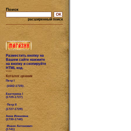
Поиск
расширенный поиск
Разместить кнопку на
Вашем сайте нажмите
на кнопку и скопируйте
HTML код.
****
Коталог ценник
Петр I
(1682-1725) .
Екатерина I
(1725-1727)
Петр II
(1727-1729)
Анна Иоановна
(1730-1740)
Иоанн Антонович
(1741)