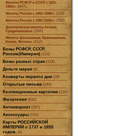
Монеты РСФСР и СССР с 1921-
(847)
1991гг.
(118)
Монеты России с 1991-1996гг.
(759)
Монеты России с 1997-2026гг.
Допетровские монеты.Антика,
(105)
Средневековье.
Монеты фальшивые, Бракованные,
(212)
Копии, Жетоны.
Боны РСФСР, СССР,
России(Империя)
(120)
Боны разных стран
(424)
Деньги марки
(6)
Конверты первого дня
(28)
Открытые письма
(244)
Коллекционные карточки
(230)
Филателия
(932)
Антиквариат
(297)
Аксессуары
(153)
Карты РОССИЙСКОЙ
ИМПЕРИИ с 1737 и 1855
годов.
(3)