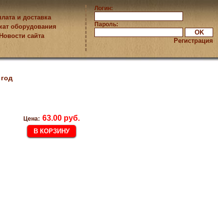
Логин:
лата и доставка
Пароль:
кат оборудования
Новости сайта
Регистрация
 год
63.00 руб.
Цена: