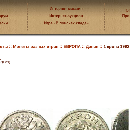
Интернет-магазин
Оп
орум
Интернет-аукцион
Про
елки
Игра «В поисках клада»
еты ::
Монеты разных стран ::
ЕВРОПА ::
Дания ::
1 крона 1992
д
7(Les)