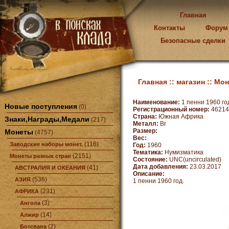
Главная
Контакты
Форум
Безопасные сделки
Главная ::
магазин ::
Мон
Наименование:
1 пенни 1960 го
Новые поступления
(0)
Регистрационный номер:
46214
Страна:
Южная Африка
Знаки,Награды,Медали
(217)
Металл:
Br
Размер:
Монеты
(4757)
Вес:
(116)
Заводские наборы монет.
Год:
1960
Тематика:
Нумизматика
(2151)
Монеты разных стран
Состояние:
UNC(uncirculated)
Дата добавления:
23.03.2017
(41)
АВСТРАЛИЯ И ОКЕАНИЯ
Описание:
(536)
АЗИЯ
1 пенни 1960 год.
(231)
АФРИКА
(3)
Ангола
(14)
Алжир
(2)
Ботсвана