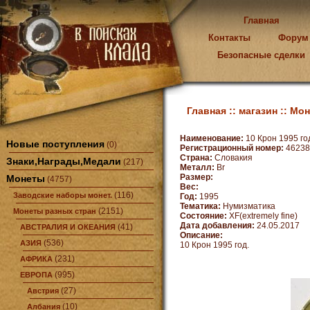
Главная
Контакты
Форум
Безопасные сделки
Главная ::
магазин ::
Мон
Наименование:
10 Крон 1995 го
Новые поступления
(0)
Регистрационный номер:
46238
Страна:
Словакия
Знаки,Награды,Медали
(217)
Металл:
Br
Размер:
Монеты
(4757)
Вес:
(116)
Заводские наборы монет.
Год:
1995
Тематика:
Нумизматика
(2151)
Монеты разных стран
Состояние:
XF(extremely fine)
Дата добавления:
24.05.2017
(41)
АВСТРАЛИЯ И ОКЕАНИЯ
Описание:
(536)
АЗИЯ
10 Крон 1995 год.
(231)
АФРИКА
(995)
ЕВРОПА
(27)
Австрия
(10)
Албания