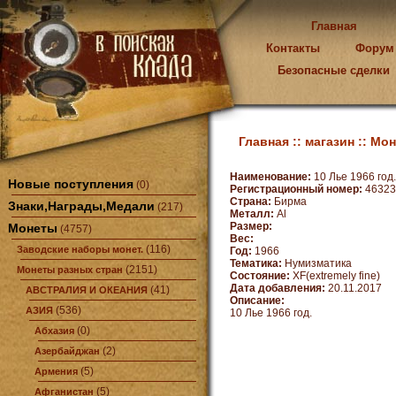
Главная
Контакты
Форум
Безопасные сделки
Главная ::
магазин ::
Мон
Наименование:
10 Лье 1966 год.
Новые поступления
(0)
Регистрационный номер:
46323
Страна:
Бирма
Знаки,Награды,Медали
(217)
Металл:
Al
Размер:
Монеты
(4757)
Вес:
(116)
Заводские наборы монет.
Год:
1966
Тематика:
Нумизматика
(2151)
Монеты разных стран
Состояние:
XF(extremely fine)
Дата добавления:
20.11.2017
(41)
АВСТРАЛИЯ И ОКЕАНИЯ
Описание:
(536)
АЗИЯ
10 Лье 1966 год.
(0)
Абхазия
(2)
Азербайджан
(5)
Армения
(5)
Афганистан