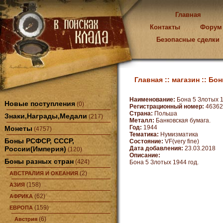
Главная
Контакты
Форум
Безопасные сделки
Главная ::
магазин ::
Бон
Наименование:
Бона 5 Злотых 1
Новые поступления
(0)
Регистрационный номер:
46362
Страна:
Польша
Знаки,Награды,Медали
(217)
Металл:
Банковская бумага.
Год:
1944
Монеты
(4757)
Тематика:
Нумизматика
Боны РСФСР, СССР,
Состояние:
VF(very fine)
России(Империя)
Дата добавления:
23.03.2018
(120)
Описание:
Боны разных стран
(424)
Бона 5 Злотых 1944 год.
(2)
АВСТРАЛИЯ И ОКЕАНИЯ
(158)
АЗИЯ
(62)
АФРИКА
(159)
ЕВРОПА
(6)
Австрия