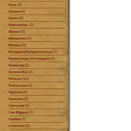
(0)
Кипр
(0)
Латвия
(0)
Литва
(0)
Люксембург
(0)
Мальта
(0)
Македония
(0)
Монако
(7)
Молдавия(Приднестровье)
(0)
Нидерланды (Голландия)
(0)
Норвегия
(0)
Остров Мэн
(14)
Польша
(0)
Португалия
(0)
Пруссия
(4)
Румыния
(0)
Саксония
(0)
Сан-Марино
(1)
Сербия
(0)
Словения