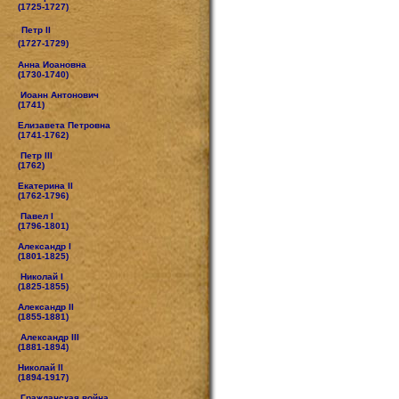
(1725-1727)
Петр II
(1727-1729)
Анна Иоановна
(1730-1740)
Иоанн Антонович
(1741)
Елизавета Петровна
(1741-1762)
Петр III
(1762)
Екатерина II
(1762-1796)
Павел I
(1796-1801)
Александр I
(1801-1825)
Николай I
(1825-1855)
Александр II
(1855-1881)
Александр III
(1881-1894)
Николай II
(1894-1917)
Гражданская война