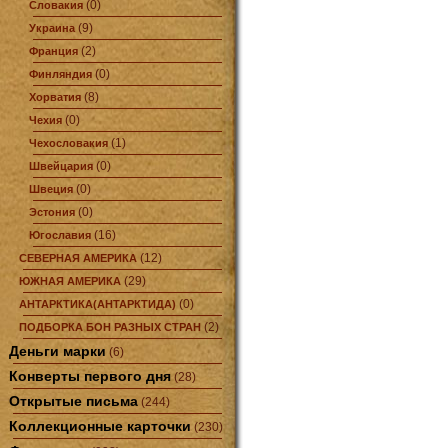
(0)
Словакия
(9)
Украина
(2)
Франция
(0)
Финляндия
(8)
Хорватия
(0)
Чехия
(1)
Чехословакия
(0)
Швейцария
(0)
Швеция
(0)
Эстония
(16)
Югославия
(12)
СЕВЕРНАЯ АМЕРИКА
(29)
ЮЖНАЯ АМЕРИКА
(0)
АНТАРКТИКА(АНТАРКТИДА)
(2)
ПОДБОРКА БОН РАЗНЫХ СТРАН
Деньги марки
(6)
Конверты первого дня
(28)
Открытые письма
(244)
Коллекционные карточки
(230)