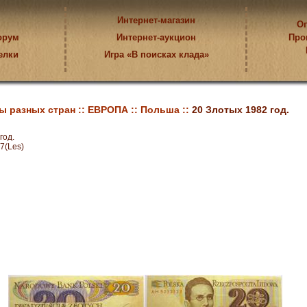
Интернет-магазин
Оп
орум
Интернет-аукцион
Про
елки
Игра «В поисках клада»
ы разных стран ::
ЕВРОПА ::
Польша ::
20 Злотых 1982 год.
год.
7(Les)