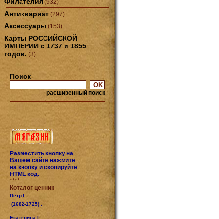
Филателия
(932)
Антиквариат
(297)
Аксессуары
(153)
Карты РОССИЙСКОЙ
ИМПЕРИИ с 1737 и 1855
годов.
(3)
Поиск
расширенный поиск
Разместить кнопку на
Вашем сайте нажмите
на кнопку и скопируйте
HTML код.
****
Коталог ценник
Петр I
(1682-1725) .
Екатерина I