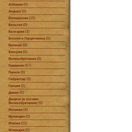
(0)
Албания
(0)
Андора
(15)
Белоруссия
(0)
Бельгия
(3)
Болгария
(0)
Босния и Герцеговина
(0)
Ватикан
(0)
Венгрия
(0)
Великобритания
(57)
Германия
(0)
Гернси
(0)
Гибралтар
(2)
Греция
(0)
Дания
Джерси (в составе
(0)
Великобритании)
(4)
Испания
(0)
Ирландия
(10)
Италия
(0)
Исландия