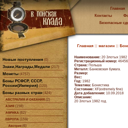
Главная
Контакты
Ф
Безопасные сд
Главная ::
магазин ::
Бон
Наименование:
20 Злотых 1982 
Новые поступления
(0)
Регистрационный номер:
46456
Страна:
Польша
Знаки,Награды,Медали
(217)
Металл:
Банковская бумага.
Размер:
Монеты
(4757)
Вес:
Боны РСФСР, СССР,
Год:
1982
России(Империя)
Тематика:
Бонистика
(120)
Состояние:
XF(extremely fine)
Боны разных стран
(424)
Дата добавления:
10.09.2018
Описание:
(2)
АВСТРАЛИЯ И ОКЕАНИЯ
20 Злотых 1982 год.
(158)
АЗИЯ
(62)
АФРИКА
(159)
ЕВРОПА
(6)
Австрия