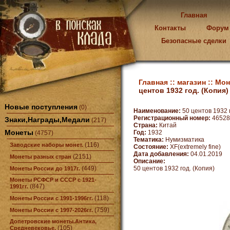
Главная
Контакты
Форум
Безопасные сделки
Главная ::
магазин ::
Мон
центов 1932 год. (Копия)
Новые поступления
(0)
Наименование:
50 центов 1932 г
Регистрационный номер:
46528
Знаки,Награды,Медали
(217)
Страна:
Китай
Монеты
Год:
1932
(4757)
Тематика:
Нумизматика
(116)
Заводские наборы монет.
Состояние:
XF(extremely fine)
Дата добавления:
04.01.2019
(2151)
Монеты разных стран
Описание:
(449)
50 центов 1932 год. (Копия)
Монеты России до 1917г.
Монеты РСФСР и СССР с 1921-
(847)
1991гг.
(118)
Монеты России с 1991-1996гг.
(759)
Монеты России с 1997-2026гг.
Допетровские монеты.Антика,
(105)
Средневековье.