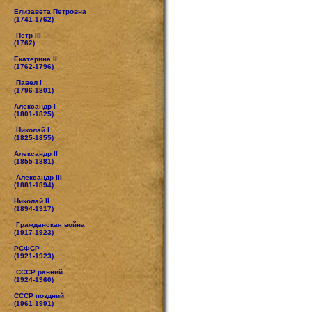
Елизавета Петровна
(1741-1762)
Петр III
(1762)
Екатерина II
(1762-1796)
Павел I
(1796-1801)
Александр I
(1801-1825)
Николай I
(1825-1855)
Александр II
(1855-1881)
Александр III
(1881-1894)
Николай II
(1894-1917)
Гражданская война
(1917-1923)
РСФСР
(1921-1923)
СССР ранний
(1924-1960)
СССР поздний
(1961-1991)