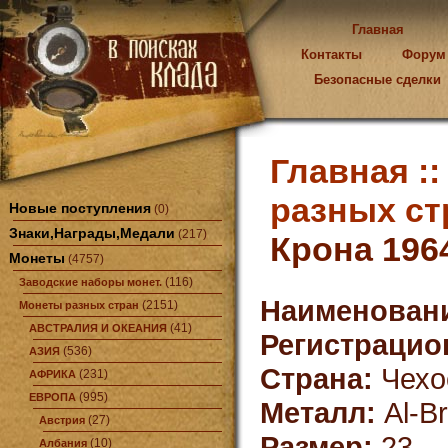
Главная
Контакты
Форум
Безопасные сделки
Главная :
разных ст
Новые поступления
(0)
Знаки,Награды,Медали
(217)
Крона 1964
Монеты
(4757)
(116)
Заводские наборы монет.
Наименован
(2151)
Монеты разных стран
(41)
АВСТРАЛИЯ И ОКЕАНИЯ
Регистрацио
(536)
АЗИЯ
Страна:
Чехо
(231)
АФРИКА
(995)
ЕВРОПА
Металл:
Al-Br
(27)
Австрия
Размер:
23
(10)
Албания