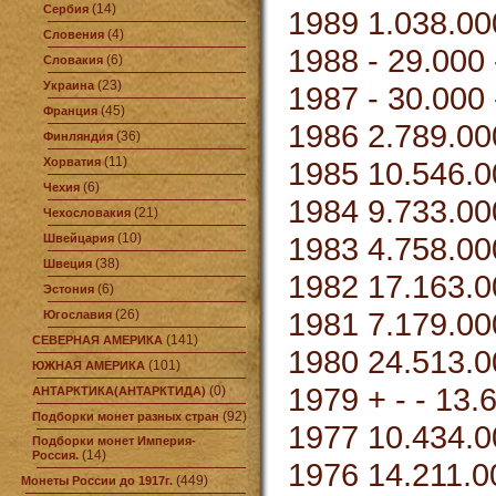
(14)
Сербия
1989 1.038.00
(4)
Словения
1988 - 29.000 
(6)
Словакия
(23)
Украина
1987 - 30.000 
(45)
Франция
1986 2.789.00
(36)
Финляндия
(11)
Хорватия
1985 10.546.0
(6)
Чехия
1984 9.733.00
(21)
Чехословакия
(10)
1983 4.758.00
Швейцария
(38)
Швеция
1982 17.163.0
(6)
Эстония
1981 7.179.000
(26)
Югославия
(141)
СЕВЕРНАЯ АМЕРИКА
1980 24.513.0
(101)
ЮЖНАЯ АМЕРИКА
1979 + - - 13.
(0)
АНТАРКТИКА(АНТАРКТИДА)
(92)
Подборки монет разных стран
1977 10.434.00
Подборки монет Империя-
(14)
Россия.
1976 14.211.00
(449)
Монеты России до 1917г.