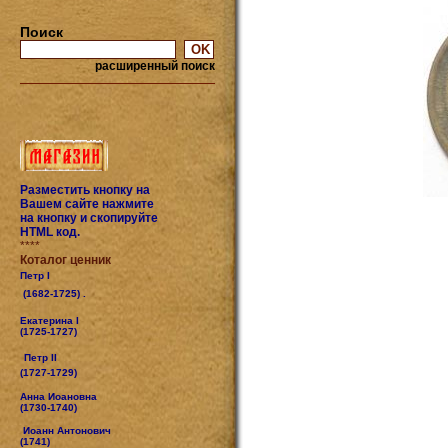
Поиск
расширенный поиск
Разместить кнопку на
Вашем сайте нажмите
на кнопку и скопируйте
HTML код.
****
Коталог ценник
Петр I
(1682-1725) .
Екатерина I
(1725-1727)
Петр II
(1727-1729)
Анна Иоановна
(1730-1740)
Иоанн Антонович
(1741)