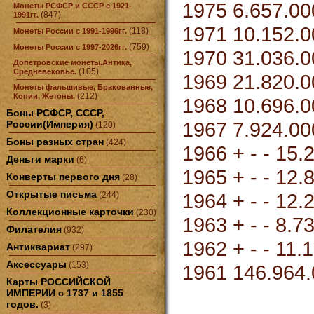
1975 6.657.000
Монеты РСФСР и СССР с 1921-
(847)
1991гг.
1971 10.152.00
(118)
Монеты России с 1991-1996гг.
(759)
Монеты России с 1997-2026гг.
1970 31.036.00
Допетровские монеты.Антика,
(105)
Средневековье.
1969 21.820.00
Монеты фальшивые, Бракованные,
(212)
Копии, Жетоны.
1968 10.696.00
Боны РСФСР, СССР,
1967 7.924.000
России(Империя)
(120)
Боны разных стран
(424)
1966 + - - 15.
Деньги марки
(6)
1965 + - - 12.
Конверты первого дня
(28)
Открытые письма
1964 + - - 12.
(244)
Коллекционные карточки
(230)
1963 + - - 8.7
Филателия
(932)
1962 + - - 11.
Антиквариат
(297)
Аксессуары
(153)
1961 146.964.0
Карты РОССИЙСКОЙ
ИМПЕРИИ с 1737 и 1855
годов.
(3)