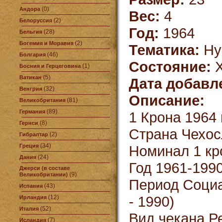
(0)
Андора
Вес:
4
(2)
Белоруссия
Год:
1964
(28)
Бельгия
(2)
Богемия и Моравия
Тематика:
Ну
(46)
Болгария
Состояние:
X
(1)
Босния и Герцеговина
(5)
Ватикан
Дата добавл
(32)
Венгрия
Описание:
(81)
Великобритания
(89)
Германия
1 Крона 1964 
(8)
Гернси
Страна Чехос
(2)
Гибралтар
(34)
Греция
Номинал 1 кр
(24)
Дания
Год 1961-199
Джерси (в составе
(9)
Великобритании)
Период Социа
(43)
Испания
- 1990)
(12)
Ирландия
(52)
Италия
Вид чекана Р
(7)
Исландия