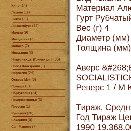
Материал Ал
(14)
Кипр
(11)
Латвия
Гурт Рубчаты
(11)
Литва
Вес (г) 4
(14)
Люксембург
(9)
Мальта
Диаметр (мм)
(3)
Македония
Толщина (мм)
(7)
Монако
(3)
Молдавия
(36)
Нидерланды (Голландия)
Аверс &#268
(1)
Новая Каледония
(24)
Норвегия
SOCIALISTIC
(6)
Остров Мэн
Реверс 1 / M
(51)
Польша
(14)
Португалия
(3)
Приднестровье
Тираж, Средн
(1)
Пруссия
(20)
Румыния
Год Тираж Це
(0)
Саксония
1990 19.368.0
(7)
Сан-Марино