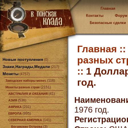
Главная
Контакты
Форум
Безопасные сделки
Главная :
разных ст
Новые поступления
(0)
Знаки,Награды,Медали
(217)
::
1 Долла
Монеты
(4757)
год.
(116)
Заводские наборы монет.
(2151)
Монеты разных стран
(41)
АВСТРАЛИЯ И ОКЕАНИЯ
Наименован
(536)
АЗИЯ
(231)
1976 год.
АФРИКА
(995)
ЕВРОПА
Регистрацио
(141)
СЕВЕРНАЯ АМЕРИКА
(3)
Богамские Острова