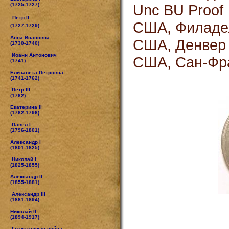
(1725-1727)
Unc BU Proof
Петр II
США, Филадел
(1727-1729)
Анна Иоановна
США, Денвер D
(1730-1740)
Иоанн Антонович
США, Сан-Фра
(1741)
Елизавета Петровна
(1741-1762)
Петр III
(1762)
Екатерина II
(1762-1796)
Павел I
(1796-1801)
Александр I
(1801-1825)
Николай I
(1825-1855)
Александр II
(1855-1881)
Александр III
(1881-1894)
Николай II
(1894-1917)
Гражданская война