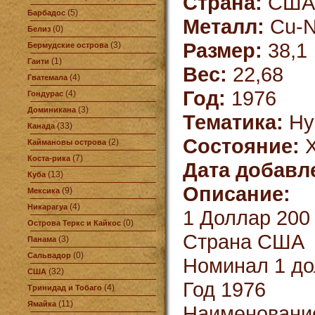
Страна:
CША
(5)
Барбадос
Металл:
Cu-N
(0)
Белиз
Размер:
38,1
(3)
Бермудские острова
(1)
Гаити
Вес:
22,68
(4)
Гватемала
Год:
1976
(4)
Гондурас
(3)
Доминикана
Тематика:
Ну
(33)
Канада
Состояние:
X
(2)
Каймановы острова
(7)
Коста-рика
Дата добавл
(13)
Куба
Описание:
(9)
Мексика
(4)
Никарагуа
1 Доллар 200
(0)
Острова Теркс и Кайкос
Страна США
(3)
Панама
(0)
Сальвадор
Номинал 1 д
(32)
США
Год 1976
(4)
Тринидад и Тобаго
(11)
Ямайка
Наименование