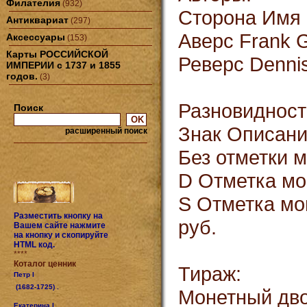
Филателия
(932)
Сторона Имя 
Антиквариат
(297)
Аверс Frank 
Аксессуары
(153)
Карты РОССИЙСКОЙ
Реверс Denni
ИМПЕРИИ с 1737 и 1855
годов.
(3)
Разновидност
Поиск
Знак Описани
расширенный поиск
Без отметки м
D Отметка мон
S Отметка мон
Разместить кнопку на
руб.
Вашем сайте нажмите
на кнопку и скопируйте
HTML код.
****
Коталог ценник
Тираж:
Петр I
(1682-1725) .
Монетный дво
Екатерина I