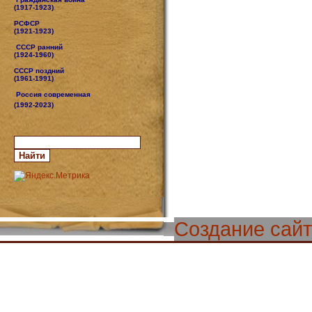
(1917-1923)
РСФСР
(1921-1923)
СССР ранний
(1924-1960)
СССР поздний
(1961-1991)
Россия современная
(1992-2023)
Создание сай