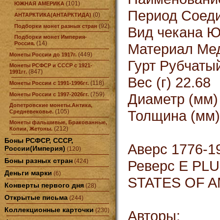
(101)
ЮЖНАЯ АМЕРИКА
Период Соеди
(0)
АНТАРКТИКА(АНТАРКТИДА)
(92)
Подборки монет разных стран
Вид чекана 
Подборки монет Империя-
(14)
Россия.
Материал Мед
(449)
Монеты России до 1917г.
Гурт Рубчаты
Монеты РСФСР и СССР с 1921-
(847)
1991гг.
Вес (г) 22.68
(118)
Монеты России с 1991-1996гг.
(759)
Диаметр (мм)
Монеты России с 1997-2026гг.
Допетровские монеты.Антика,
Толщина (мм)
(105)
Средневековье.
Монеты фальшивые, Бракованные,
(212)
Копии, Жетоны.
Боны РСФСР, СССР,
Аверс 1776-1
России(Империя)
(120)
Боны разных стран
(424)
Реверс E PL
Деньги марки
(6)
STATES OF 
Конверты первого дня
(28)
Открытые письма
(244)
Коллекционные карточки
(230)
Авторы: