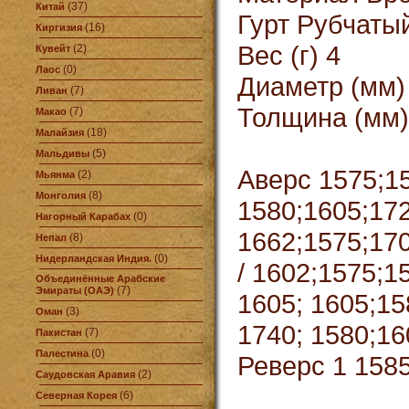
(37)
Китай
Гурт Рубчаты
(16)
Киргизия
Вес (г) 4
(2)
Кувейт
(0)
Лаос
Диаметр (мм)
(7)
Ливан
Толщина (мм)
(7)
Макао
(18)
Малайзия
(5)
Мальдивы
Аверс 1575;1
(2)
Мьянма
(8)
Монголия
1580;1605;172
(0)
Нагорный Карабах
1662;1575;170
(8)
Непал
(0)
Нидерландская Индия.
/ 1602;1575;1
Объединённые Арабские
(7)
Эмираты (ОАЭ)
1605; 1605;15
(3)
Оман
1740; 1580;16
(7)
Пакистан
(0)
Палестина
Реверс 1 1585
(2)
Саудовская Аравия
(6)
Северная Корея