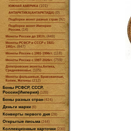
(101)
ЮЖНАЯ АМЕРИКА
(0)
АНТАРКТИКА(АНТАРКТИДА)
(92)
Подборки монет разных стран
Подборки монет Империя-
(14)
Россия.
(449)
Монеты России до 1917г.
Монеты РСФСР и СССР с 1921-
(847)
1991гг.
(118)
Монеты России с 1991-1996гг.
(759)
Монеты России с 1997-2026гг.
Допетровские монеты.Антика,
(105)
Средневековье.
Монеты фальшивые, Бракованные,
(212)
Копии, Жетоны.
Боны РСФСР, СССР,
России(Империя)
(120)
Боны разных стран
(424)
Деньги марки
(6)
Конверты первого дня
(28)
Открытые письма
(244)
Коллекционные карточки
(230)