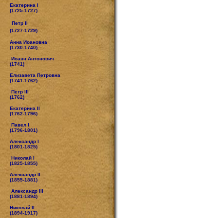
Екатерина I
(1725-1727)
Петр II
(1727-1729)
Анна Иоановна
(1730-1740)
Иоанн Антонович
(1741)
Елизавета Петровна
(1741-1762)
Петр III
(1762)
Екатерина II
(1762-1796)
Павел I
(1796-1801)
Александр I
(1801-1825)
Николай I
(1825-1855)
Александр II
(1855-1881)
Александр III
(1881-1894)
Николай II
(1894-1917)