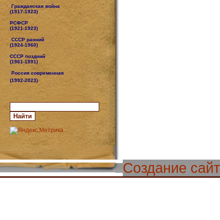
Гражданская война
(1917-1923)
РСФСР
(1921-1923)
СССР ранний
(1924-1960)
СССР поздний
(1961-1991)
Россия современная
(1992-2023)
Создание сай