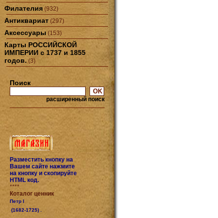
Филателия
(932)
Антиквариат
(297)
Аксессуары
(153)
Карты РОССИЙСКОЙ
ИМПЕРИИ с 1737 и 1855
годов.
(3)
Поиск
расширенный поиск
Разместить кнопку на
Вашем сайте нажмите
на кнопку и скопируйте
HTML код.
****
Коталог ценник
Петр I
(1682-1725) .