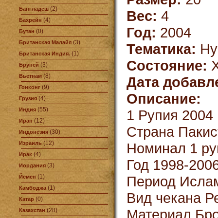
(2)
Бангладеш
Вес:
4
(4)
Бахрейн
Год:
2004
(0)
Бутан
(3)
Британская Малайя
Тематика:
Ну
(1)
Британская Индия.
Состояние:
X
(3)
Бруней
(8)
Вьетнам
Дата добавл
(9)
Гонконг
Описание:
(4)
Грузия
(55)
Индия
1 Рупия 2004 
(12)
Иран
Страна Пакис
(30)
Индонезия
(12)
Израиль
Номинал 1 ру
(4)
Ирак
Год 1998-200
(3)
Иордания
(1)
Период Ислам
Йемен
(1)
Камбоджа
Вид чекана Р
(0)
Катар
Материал Бр
(28)
Казахстан