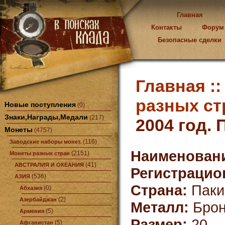
Главная
Контакты
Форум
Безопасные сделки
Главная :
разных ст
Новые поступления
(0)
Знаки,Награды,Медали
(217)
2004 год. 
Монеты
(4757)
(116)
Заводские наборы монет.
Наименован
(2151)
Монеты разных стран
(41)
АВСТРАЛИЯ И ОКЕАНИЯ
Регистрацио
(536)
АЗИЯ
Страна:
Паки
(0)
Абхазия
(2)
Азербайджан
Металл:
Брон
(5)
Армения
Размер:
20
(5)
Афганистан