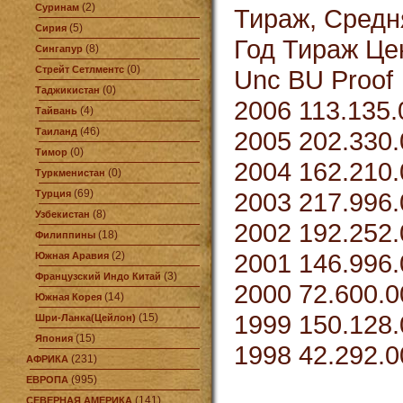
(2)
Суринам
Тираж, Средн
(5)
Сирия
Год Тираж Це
(8)
Сингапур
(0)
Стрейт Сетлментс
Unc BU Proof
(0)
Таджикистан
2006 113.135.
(4)
Тайвань
(46)
Таиланд
2005 202.330.
(0)
Тимор
2004 162.210.
(0)
Туркменистан
(69)
2003 217.996.
Турция
(8)
Узбекистан
2002 192.252.
(18)
Филиппины
2001 146.996.
(2)
Южная Аравия
(3)
Французский Индо Китай
2000 72.600.0
(14)
Южная Корея
1999 150.128.
(15)
Шри-Ланка(Цейлон)
(15)
Япония
1998 42.292.0
(231)
АФРИКА
(995)
ЕВРОПА
(141)
СЕВЕРНАЯ АМЕРИКА