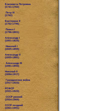
Елизавета Петровна
(1741-1762)
Петр III
(1762)
Екатерина II
(1762-1796)
Павел I
(1796-1801)
Александр I
(1801-1825)
Николай I
(1825-1855)
Александр II
(1855-1881)
Александр III
(1881-1894)
Николай II
(1894-1917)
Гражданская война
(1917-1923)
РСФСР
(1921-1923)
СССР ранний
(1924-1960)
СССР поздний
(1961-1991)