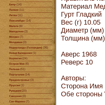
Материал Ме
(14)
Кипр
(11)
Латвия
Гурт Гладкий
(11)
Литва
Вес (г) 10.05
(14)
Люксембург
(9)
Мальта
Диаметр (мм)
(3)
Македония
Толщина (мм)
(7)
Монако
(3)
Молдавия
(36)
Нидерланды (Голландия)
Аверс 1968
(1)
Новая Каледония
(24)
Норвегия
Реверс 10
(6)
Остров Мэн
(51)
Польша
(14)
Португалия
Авторы:
(3)
Приднестровье
Сторона Имя 
(1)
Пруссия
(20)
Румыния
Обе стороны V
(0)
Саксония
(7)
Сан-Марино