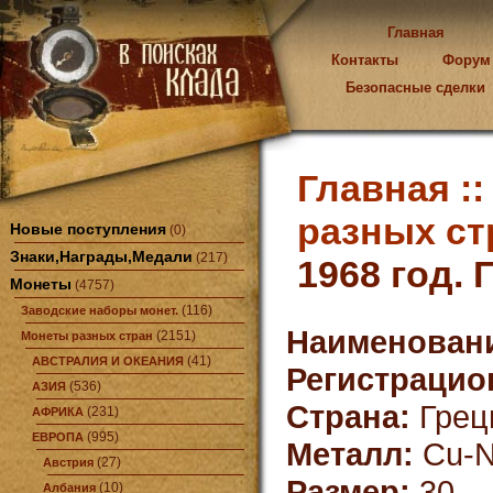
Главная
Контакты
Форум
Безопасные сделки
Главная :
разных ст
Новые поступления
(0)
Знаки,Награды,Медали
(217)
1968 год. 
Монеты
(4757)
(116)
Заводские наборы монет.
Наименован
(2151)
Монеты разных стран
(41)
АВСТРАЛИЯ И ОКЕАНИЯ
Регистрацио
(536)
АЗИЯ
Страна:
Грец
(231)
АФРИКА
(995)
ЕВРОПА
Металл:
Cu-N
(27)
Австрия
Размер:
30
(10)
Албания