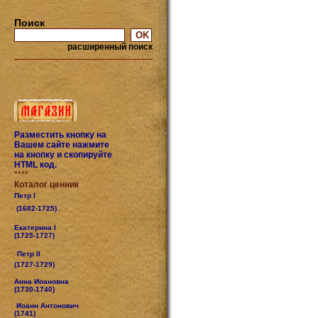
Поиск
расширенный поиск
Разместить кнопку на
Вашем сайте нажмите
на кнопку и скопируйте
HTML код.
****
Коталог ценник
Петр I
(1682-1725) .
Екатерина I
(1725-1727)
Петр II
(1727-1729)
Анна Иоановна
(1730-1740)
Иоанн Антонович
(1741)