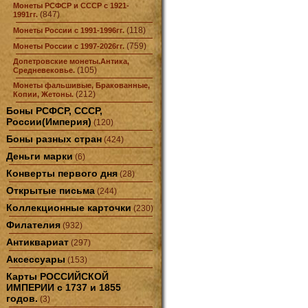
Монеты РСФСР и СССР с 1921-
(847)
1991гг.
(118)
Монеты России с 1991-1996гг.
(759)
Монеты России с 1997-2026гг.
Допетровские монеты.Антика,
(105)
Средневековье.
Монеты фальшивые, Бракованные,
(212)
Копии, Жетоны.
Боны РСФСР, СССР,
России(Империя)
(120)
Боны разных стран
(424)
Деньги марки
(6)
Конверты первого дня
(28)
Открытые письма
(244)
Коллекционные карточки
(230)
Филателия
(932)
Антиквариат
(297)
Аксессуары
(153)
Карты РОССИЙСКОЙ
ИМПЕРИИ с 1737 и 1855
годов.
(3)