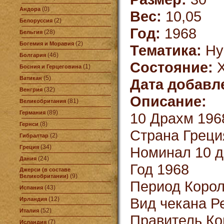
(0)
Андора
Вес:
10,05
(2)
Белоруссия
Год:
1968
(28)
Бельгия
(2)
Богемия и Моравия
Тематика:
Ну
(46)
Болгария
Состояние:
X
(1)
Босния и Герцеговина
(5)
Ватикан
Дата добавл
(32)
Венгрия
Описание:
(81)
Великобритания
(89)
Германия
10 Драхм 1968
(8)
Гернси
Страна Греци
(2)
Гибралтар
(34)
Греция
Номинал 10 
(24)
Дания
Год 1968
Джерси (в составе
(9)
Великобритании)
Период Король
(43)
Испания
Вид чекана Р
(12)
Ирландия
(52)
Италия
Правитель Кон
(7)
Исландия