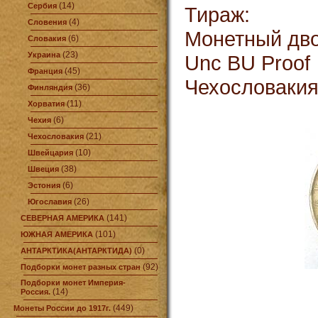
(14)
Сербия
Тираж:
(4)
Словения
Монетный дв
(6)
Словакия
(23)
Украина
Unc BU Proof
(45)
Франция
Чехословакия,
(36)
Финляндия
(11)
Хорватия
(6)
Чехия
(21)
Чехословакия
(10)
Швейцария
(38)
Швеция
(6)
Эстония
(26)
Югославия
(141)
СЕВЕРНАЯ АМЕРИКА
(101)
ЮЖНАЯ АМЕРИКА
(0)
АНТАРКТИКА(АНТАРКТИДА)
(92)
Подборки монет разных стран
Подборки монет Империя-
(14)
Россия.
(449)
Монеты России до 1917г.