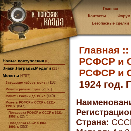
Главная
Контакты
Форум
Безопасные сделки
Главная :
РСФСР и С
Новые поступления
(0)
Знаки,Награды,Медали
(217)
РСФСР и С
Монеты
(4757)
1924 год. 
(116)
Заводские наборы монет.
(2151)
Монеты разных стран
(449)
Монеты России до 1917г.
Наименован
Монеты РСФСР и СССР с 1921-
(847)
1991гг.
Регистрацио
Погодовка РСФСР и СССР с 1921-
(257)
1957гг.
Страна:
ССС
Погодовка СССР с 1961-
(353)
1991гг.