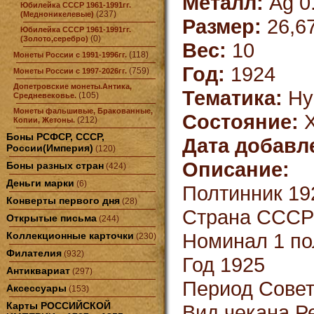
Металл:
Ag 0
Юбилейка СССР 1961-1991гг.
(237)
(Медноникелевые)
Размер:
26,6
Юбилейка СССР 1961-1991гг.
(0)
(Золото,серебро)
Вес:
10
(118)
Монеты России с 1991-1996гг.
Год:
1924
(759)
Монеты России с 1997-2026гг.
Допетровские монеты.Антика,
Тематика:
Ну
(105)
Средневековье.
Монеты фальшивые, Бракованные,
Состояние:
X
(212)
Копии, Жетоны.
Боны РСФСР, СССР,
Дата добавл
России(Империя)
(120)
Описание:
Боны разных стран
(424)
Деньги марки
(6)
Полтинник 192
Конверты первого дня
(28)
Страна СССР
Открытые письма
(244)
Номинал 1 по
Коллекционные карточки
(230)
Филателия
(932)
Год 1925
Антиквариат
(297)
Период Совет
Аксессуары
(153)
Карты РОССИЙСКОЙ
Вид чекана Р