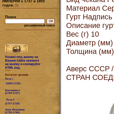
ИМПЕРИИ с 1737 и 1855
годов.
(3)
Материал Сер
Гурт Надпись
Поиск
Описание гу
расширенный поиск
Вес (г) 10
Диаметр (мм)
Толщина (мм)
Разместить кнопку на
Вашем сайте нажмите
на кнопку и скопируйте
Аверс CCCP
HTML код.
****
Коталог ценник
СТРАН СОЕД
Петр I
(1682-1725) .
Екатерина I
(1725-1727)
Петр II
(1727-1729)
Анна Иоановна
(1730-1740)