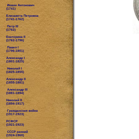
Иоанн Антонович
(1741)
Елизавета Петровна
(1741-1762)
Петр III
(1762)
Екатерина II
(1762-1796)
Павел I
(1796-1801)
Александр I
(1801-1825)
Николай I
(1825-1855)
Александр II
(1855-1881)
Александр III
(1881-1894)
Николай II
(1894-1917)
Гражданская война
(1917-1923)
РСФСР
(1921-1923)
СССР ранний
(1924-1960)